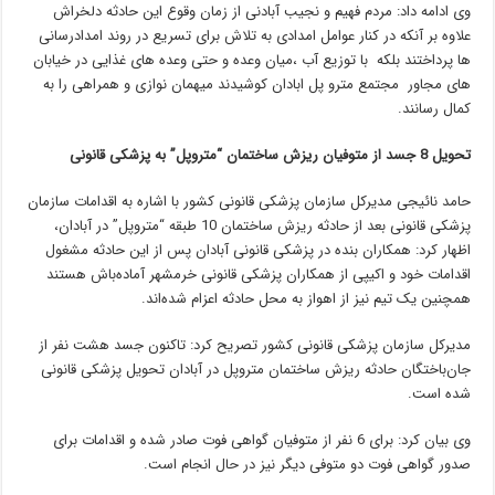
وی ادامه داد: مردم فهیم و نجیب آبادنی از زمان وقوع این حادثه دلخراش
علاوه بر آنکه در کنار عوامل امدادی به تلاش برای تسریع در روند امدادرسانی
ها پرداختند بلکه با توزیع آب ،میان وعده و حتی وعده های غذایی در خیابان
های مجاور مجتمع مترو پل ابادان کوشیدند میهمان نوازی و همراهی را به
کمال رسانند.
تحویل 8 جسد از متوفیان ریزش ساختمان “متروپل” به پزشکی قانونی
حامد نائیجی مدیرکل سازمان پزشکی قانونی کشور ‌با اشاره به اقدامات سازمان
پزشکی قانونی بعد از حادثه ریزش ساختمان 10 طبقه “متروپل” در آبادان،
اظهار کرد: همکاران بنده در پزشکی قانونی آبادان پس از این حادثه مشغول
اقدامات‌ خود و اکیپی از همکاران پزشکی قانونی خرمشهر‌ آماده‌باش هستند
همچنین یک تیم نیز از اهواز به محل حادثه اعزام شده‌اند.
مدیرکل سازمان پزشکی قانونی کشور تصریح کرد: تاکنون جسد هشت نفر از
جان‌باختگان حادثه ریزش ساختمان متروپل در آبادان تحویل پزشکی قانونی
شده است.
وی‌ بیان کرد: برای 6 نفر از متوفیان گواهی فوت صادر شده و اقدامات برای
صدور گواهی فوت دو متوفی دیگر نیز در حال انجام است.