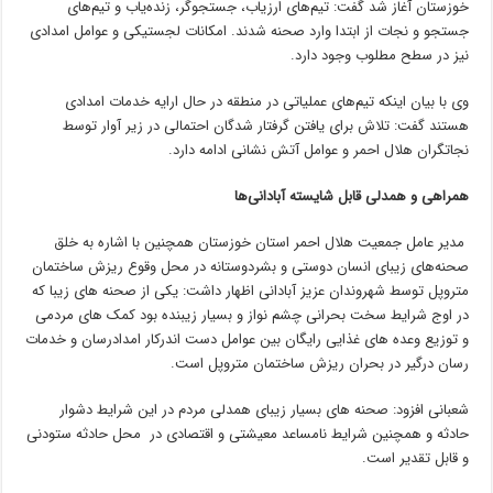
خوزستان آغاز شد گفت: تیم‌های ارزیاب، جستجوگر، زنده‌یاب و تیم‌های
جستجو و نجات از ابتدا وارد صحنه شدند. امکانات لجستیکی و عوامل امدادی
نیز در سطح مطلوب وجود دارد.
وی با بیان اینکه تیم‌های عملیاتی در منطقه در حال ارایه خدمات امدادی
هستند گفت: تلاش برای یافتن گرفتار شدگان احتمالی در زیر آوار توسط
نجاتگران هلال احمر و عوامل آتش نشانی ادامه دارد.
همراهی و همدلی قابل شایسته آبادانی‌ها
مدیر عامل جمعیت هلال احمر استان خوزستان همچنین با اشاره به خلق
صحنه‌های زیبای انسان دوستی و بشردوستانه در محل وقوع ریزش ساختمان
متروپل توسط شهروندان عزیز آبادانی اظهار داشت: یکی از صحنه های زیبا که
در اوج شرایط سخت بحرانی چشم نواز و بسیار زیبنده بود کمک های مردمی
و توزیع وعده های غذایی رایگان بین عوامل دست اندرکار امدادرسان و خدمات
رسان درگیر در بحران ریزش ساختمان متروپل است.
شعبانی افزود: صحنه های بسیار زیبای همدلی مردم در این شرایط دشوار
حادثه و همچنین شرایط نامساعد معیشتی و اقتصادی در محل حادثه ستودنی
و قابل تقدیر است.