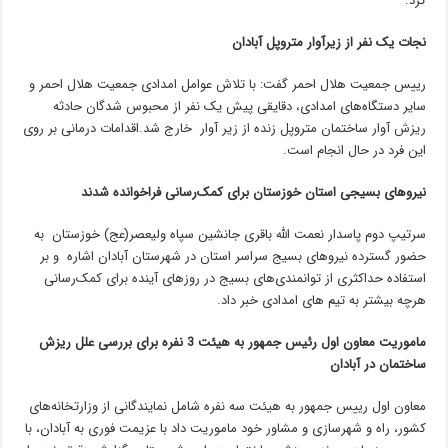
کرد.
نجات یک نفر از زیرآوار متروپل آبادان
رییس جمعیت هلال احمر گفت: با تلاش عوامل امدادی جمعیت هلال احمر و
سایر دستگاه‌های امدادی، دقایقی پیش یک نفر از محبوس شدگان حادثه
ریزش آوار ساختمان متروپل زنده از زیر آوار خارج شد.اقدامات درمانی بر روی
این فرد در حال انجام است.
نیروهای بسیجی استان خوزستان برای کمک‌رسانی فراخوانده شدند
سرتیپ دوم پاسدار نعمت الله باقری جانشین سپاه ولیعصر(عج) خوزستان به
حضور گسترده نیروهای بسیج سراسر استان در شهرستان آبادان اشاره و بر
استفاده حداکثری از توانمندی‌های بسیج در روزهای آینده برای کمک‌رسانی
هرچه بیشتر به تیم های امدادی خبر داد.
ماموریت معاون اول رئیس جمهور به هیئت 3 نفره برای بررسی علل ریزش
ساختمان در آبادان
معاون اول رییس جمهور به هیئت سه نفره شامل نمایندگانی از وزارتخانه‌های
کشور، راه و شهرسازی و مشاور خود ماموریت داد با عزیمت فوری به آبادان، با