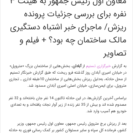
معاون اول رئیس جمهور به هیئت ۳
نفره برای بررسی جزئیات پرونده
ریزش/ ماجرای خبر اشتباه دستگیری
مالک ساختمان چه بود؟ + فیلم و
تصاویر
به گزارش
خبرگزاری تسنیم
از
آبادان
،‌ ‌‌بخش‌هایی از ساختمان بزرگ «متروپل»
در خیابان امیری آبادان روز گذشته فرو ریخت که طبق گزارش خبرنگار تسنیم
از محل حادثه، به‌دلیل ریزش بخش‌هایی از ساختمان 10طبقه اداری ـ تجاری
متروپل، برای ایمن‌سازی، خیابان اصلی امیری آبادان مسدود شد.
براساس آخرین گزارش‌ها، در این حادثه تاکنون 14 نفر جان باخته‌اند و 32 نفر
مصدوم شده اند و بیش از 35 نفر زنده از زیر آوار نجات یافته‌اند‌ و به تعدادی
خودرو هم آسیب وارد شد.‌
بعد از ریزش برج متروپل رئیس جمهور، معاون اول رئیس جمهور، وزیر
کشور، فرمانده کل سپاه و سایر مسئولان کشور بر کمک رسانی فوری به حادثه