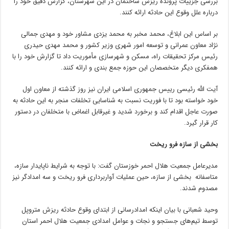
بررسی جزییات پرونده ریزش ساختمان در این شهرستان، گزارش دقیق خود را
درباره علل وقوع این حادثه ارائه کنند.
بر اساس این ابلاغ، محمد مخبر به محمد یزدی مشاور خود و مهدی جمالی
نژاد معاون عمرانی و توسعه امور شهری وزیر کشور و محمد مهدی حیدری
رئیس مرکز تحقیقات راه، مسکن و شهرسازی مأموریت داد تا گزارش خود را با
همفکری دیگر متخصصان این حوزه جمع بندی و ارائه کنند.
آیت الله رئیسی رییس جمهوری اسلامی ایران نیز روز گذشته از معاون اول
خود خواسته بود تا با فوریت نسبت به شناسایی تخلفات منجر به این حادثه به
صورت عاجل اقدام کند و برخورد شدید و غیرقابل اغماض با متخلفان در دستور
کار قرار گیرد.
بخشی از سازه فرو ریخت
مدیرعامل جمعیت هلال احمر خوزستان گفت: با توجه به شرایط ناپایدار سازه،
متاسفانه بخشی از سازه، حین عملیات آواربرداری فرو ریخت و سه امدادگر نیز
مصدوم شدند.
وحید شعبانی با بیان اینکه امدادرسانی از ابتدای وقوع حادثه ریزش متروپل
توسط تیم‌های جستجو و نجات و عوامل امدادی جمعیت هلال احمر استان