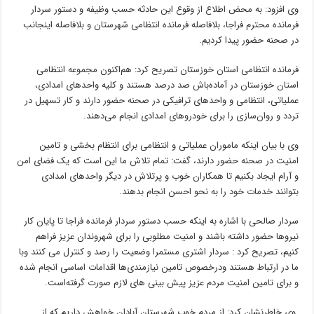
وی افزود: به محض اطلاع از وقوع این حادثه حسب وظیفه و دستور سردار
فرمانده محترم فراجا، بلافاصله فرمانده انتظامی شهرستان و بلافاصله اینجانب
در صحنه حضور پیدا کردیم.
فرمانده انتظامی استان خوزستان تصریح کرد: هم‌اکنون مجموعه انتظامی
استان خوزستان در آماده‌باش صد درصد هستند و کلیه واحدهای امدادی،
عملیاتی، انتظامی و واحد‌های ترافیکی در صحنه حضور دارند و کار تسهیل در
تردد و روان‌سازی را برای خودروهای امدادی انجام می‌دهند.
وی با بیان اینکه ماموران عملیاتی و انتظامی برای انتظام بخشی و تامین
امنیت در صحنه حضور دارند، گفت: تمام تلاش ما این است که یک فضای امن
و آرام ایجاد بکنیم تا همکاران خوب و پرتلاش در دیگر واحد‌های امدادی
بتوانند خدمات خود را به نحو احسن انجام بدهند.
سردار صالحی با اشاره به اینکه حسب دستور سردار فرمانده فراجا تا پایان کار
نیروها حضور داشته باشند و امنیت مطلوبی را برای شهروندان عزیز فراهم
کنیم، تصریح کرد : سردار اشتری مستمرا وضعیت را رصد و کنترل می کنند وبا
ما در ارتباط هستند ودرخصوص تامین نیازمندی‌ها اقدامات اساسی انجام شده
و برای تامین امنیت مردم عزیز پیش بینی های لازم صورت گرفته‌است.
وی خاطرنشان کرد: از مردم خوب شهرستان آبادان خواهش داریم که از