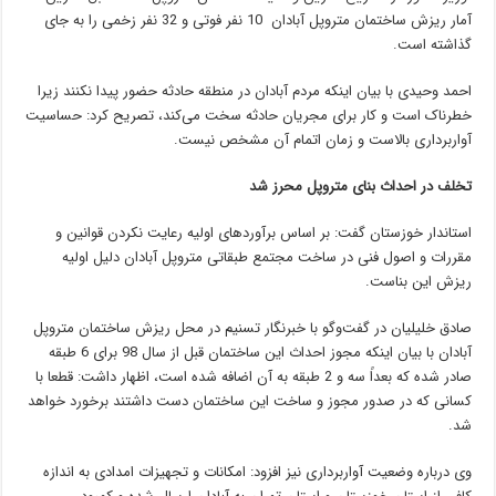
آمار ریزش ساختمان متروپل آبادان 10 نفر فوتی و 32 نفر زخمی را به جای
گذاشته است.
احمد وحیدی با بیان اینکه مردم آبادان در منطقه حادثه حضور پیدا نکنند زیرا
خطرناک است و کار برای مجریان حادثه سخت می‌کند، تصریح کرد: حساسیت
آواربرداری بالاست و زمان اتمام آن مشخص نیست.
تخلف در احداث بنای متروپل محرز شد
استاندار خوزستان گفت: بر اساس برآوردهای اولیه رعایت نکردن قوانین و
مقررات و اصول فنی در ساخت مجتمع طبقاتی متروپل آبادان دلیل اولیه
ریزش این بناست.
صادق خلیلیان در گفت‌و‌گو با خبرنگار تسنیم در محل ریزش ساختمان متروپل
آبادان با بیان اینکه مجوز احداث این ساختمان قبل از سال 98 برای 6 طبقه
صادر شده که بعداً سه و 2 طبقه به آن اضافه شده است، اظهار داشت: قطعا با
کسانی که در صدور مجوز و ساخت این ساختمان دست داشتند برخورد خواهد
شد.
وی درباره وضعیت آو‌اربرداری نیز افزود: امکانات و تجهیزات امدادی به اندازه