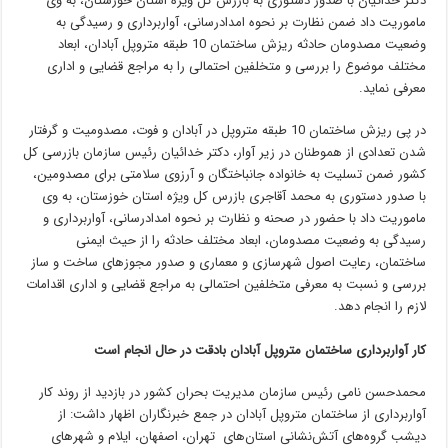
دکتر خدائیان با صدور دستوری به بازرس کل ویژه استان خوزستان، به وی
ماموریت داد ضمن نظارت بر نحوه امدادرسانی، آواربرداری و رسیدگی به
وضعیت مصدومان حادثه ریزش ساختمان 10 طبقه متروپل آبادان، ابعاد
مختلف موضوع را بررسی و متخلفین احتمالی را به مراجع قضایی و اداری
معرفی نماید.
در پی ریزش ساختمان 10 طبقه متروپل در آبادان و فوت، مصدومیت و گرفتار
شدن تعدادی از هموطنان در زیر آوار، دکتر خدائیان رئیس سازمان بازرسی کل
کشور ضمن تسلیت به خانواده جانباختگان و آرزوی سلامتی برای مصدومین،
با صدور دستوری به محمد آقاجری بازرس کل ویژه استان خوزستان، به وی
ماموریت داد با حضور در صحنه و نظارت بر نحوه امدادرسانی، آواربرداری و
رسیدگی به وضعیت مصدومان، ابعاد مختلف حادثه را از حیث ایمنی
ساختمان، رعایت اصول شهرسازی و معماری و صدور مجوزهای ساخت و ساز
بررسی و نسبت به معرفی متخلفین احتمالی به مراجع قضایی و اداری اقدامات
لازم را انجام دهد.
کار آواربرداری ساختمان متروپل آبادان بادقت در حال انجام است
محمدحسن نامی رئیس سازمان مدیریت بحران کشور در بازدید از روند کار
آوار‌برداری از ساختمان متروپل آبادان در جمع خبرنگاران اظهار داشت: از
دیشب گروه‌های آتش‌نشانی استان‌های تهران، اصفهان، ایلام و شهرهای