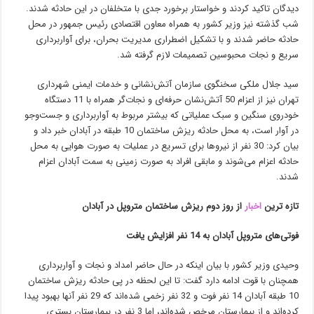
دیدگان تاکید کردند و خواستار برخورد جدی با متخلفان در این حادثه شدند.
شب گذشته نیز وزیر کشور به همراه معاون اقتصادی رئیس جمهور در محل
حادثه حاضر شدند و با تشکیل اضطراری مدیریت بحران، برای آواربرداری
سریع و نجات محبوسین تصمیمات لازم گرفته شد.
سید جلال ملکی سخنگوی سازمان آتش‌نشانی و خدمات ایمنی شهرداری
تهران نیز ‌از اعزام 50 آتش‌نشان حرفه‌ای و نجات‌گر همراه با 11 دستگاه
خودروی سنگین و سبک عملیاتی که بیشتر مربوط به آواربرداری و جست‌وجو
در آوار است، به محل حادثه ریزش ساختمان 10 طبقه در آبادان خبر داد و
بیان کرد: 30 نفر از نیروها برای تسریع در عملیات به صورت هوایی به محل
حادثه اعزام می‌شوند و مابقی افراد به صورت زمینی ‌به سمت آبادان اعز‌ام
شدند.
تازه ترین
اخبار
از روز دوم ریزش ساختمان مترو‌پل در آبادان
فوتی‌های متروپل آبادان به 14 نفر افزایش یافت
وحیدی وزیر کشور با بیان اینکه در حال حاضر امداد و نجات و آواربرداری
همچنان با قوت ادامه دارد گفت: تا این لحظه در پی حادثه ریزش ساختمان
10 طبقه آبادان 14 نفر فوت و 32 نفر زخمی شده‌اند که 29 نفر آنها بهبود پیدا
کرده‌اند و از بیمارستان مرخص شده‌اند، اما 3 نفر در بیمارستان بستری