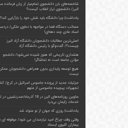
شاخصه‌های بارز دانشجوی تمام‌عیار از زبان فرمانده سپ
البرز/ دانشجوی تراز انقلاب کیست؟
یادداشت| چرا دانشگاه باید نقش خود را بازآرایی کند؟
مصائب دستگاه قضا در مواجهه با دعاوی ملکی/ دردسر
اسناد عادی چند‌ دهه‌ای!
اصلی‌ترین مطالبات دانشجویان دانشگاه آزاد البرز
چیست؟/ گفت‌وگو با رئیس دانشگاه آز‌اد
هشداری تاریخی که هنوز شنیده نمی‌شود/ دانشجو
مؤذن جامعه است نه تماشاگر!
هیچ توسعه پایداری بدون همراهی دانشجویان ممکن
نیست
جزئیات جدید از پرونده جاسوس اسرائیل در کرج/‌ ک
تجهیزات پیچیده جاسوسی از متهم
عناوین روزنامه‌های البرز در ‌18 آذرماه/صدرنشینی د
خدمات زایمان بی‌درد
یادداشت| روزی که جهان از نو متولد شد
وقتی وقف چراغ امید نیازمندان می شود/ موقوفه ای پ
بیماران کلیوی ایستاد