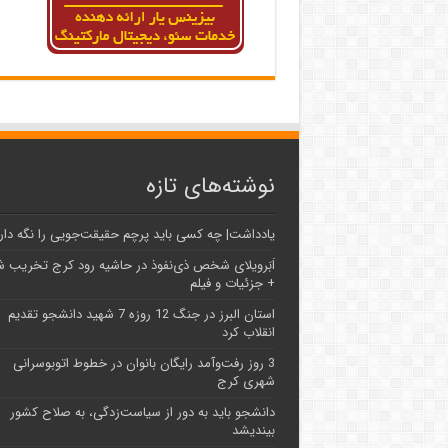
نوشته‌های تازه
یادداشت| ‌چه کسی باید پرچم حقیقت‌جویی را نگه دار
اَبَر‌ویلای شخص ذی‌نفوذ در حاشیه‌ رود کرج تخریب 
+ جزئیات و فیلم
استان البرز در جنگ 12 روزه 7 شهید دانشجو تقدیم
انقلاب کرد
3 روز رفت‌وآمد رایگان بانوان در خطوط اتوبوسرانی
شهری کرج
دانشجو باید به دور از سیاست‌زدگی، به صلاح کشور
بیندیشد