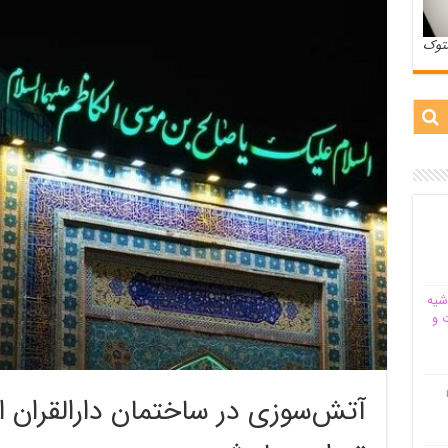
ستوک
شیه‌
 و
م
آتش‌سوزی در ساختمان دارالقران ا