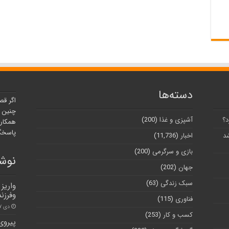
دسته‌ها
اگر قص
چنین ر
د؟
آشپزی و غذا
(200)
همکارا
پاسخگو
شد
اخبار
(11,736)
بازی و سرگرمی
(200)
نوشت
جهان
(202)
سبک زندگی
(63)
وفرزن
فناوری
(115)
دی ۱۷, ۱۴۰۱
کسب و کار
(253)
پیروی