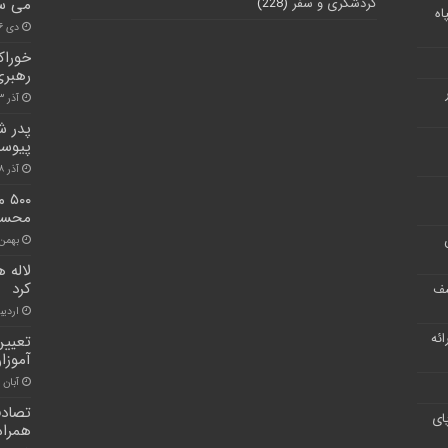
گردشگری و سفر
(228)
می سا
اه
دی ۱۶, ۱۴۰۰
رهبری
آذر ۳, ۱۴۰۱
پدر ش
پیوس
آذر ۱۸, ۱۴۰۱
۰۰
محسنی
بهمن ۱۸, ۰۰
لاله 
کرد
شف
اردیبهشت
ر ارائه
تعیین
آموزان
آبان ۳۰, ۱۴۰۰
ای
همراه