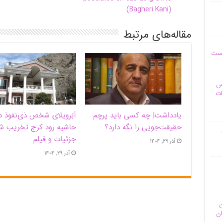
(Bagheri Kani)
مقاله‌های مرتبط
یست
وس
ات
یادداشت| ‌چه کسی باید پرچم
اَبَر‌ویلای شخص ذی‌نفوذ د
حقیقت‌جویی را نگه دارد؟
حاشیه‌ رود کرج تخریب ش
جزئیات و فیلم
آذر ۲۹, ۱۴۰۴
آذر ۲۹, ۱۴۰۴
ن
ان