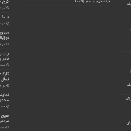
گردشگری و سفر
(228)
کرج چ
اه
آذر ۱۱, ۱۴۰۱
با ۱۰ میلیون تومان صاحب شغل شوید
آذر ۳۰, ۱۴۰۰
معاون
فوق‌ا
آذر ۲۷, ۱۴۰۰
رییس 
قادر 
اسفند ۱۲, 
کارگا
فعال 
شف
دی ۱۹, ۱۴۰۰
نماین
ر ارائه
محدود
اسفند ۱۶, 
هیچ م
مردمی
ای
بهمن ۳, ۰۰