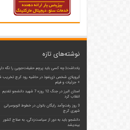
نوشته‌های تازه
یادداشت| ‌چه کسی باید پرچم حقیقت‌جویی را نگه دار
اَبَر‌ویلای شخص ذی‌نفوذ در حاشیه‌ رود کرج تخریب 
+ جزئیات و فیلم
استان البرز در جنگ 12 روزه 7 شهید دانشجو تقدیم
انقلاب کرد
3 روز رفت‌وآمد رایگان بانوان در خطوط اتوبوسرانی
شهری کرج
دانشجو باید به دور از سیاست‌زدگی، به صلاح کشور
بیندیشد