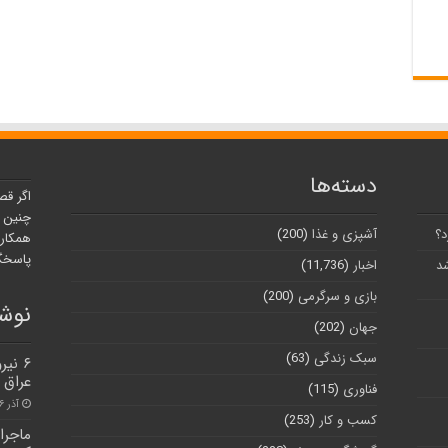
دسته‌ها
اگر قص
چنین ر
د؟
آشپزی و غذا
(200)
همکارا
پاسخگو
شد
اخبار
(11,736)
بازی و سرگرمی
(200)
نوشت
جهان
(202)
سبک زندگی
(63)
۶ نی
عراق 
فناوری
(115)
آذر ۶, ۱۴۰۰
کسب و کار
(253)
ماجرا