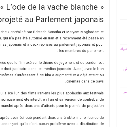
 « L’ode de la vache blanche »
projeté au Parlement japonais
blanche » coréalisé par Behtash Sanaiha et Maryam Moghadam et
 qui n’a pas été autorisé en Iran et a récemment été passé en
émas japonais et à deux reprises au parlement japonais et pour
سپاه
les membres du parlement .
près que le film axé sur le thème du jugement et du pardon eut
قش
 droit judiciaire dans les médias japonais. Aussi, avec le bon
inémas s’intéressant à ce film a augmenté et a déjà atteint 50
cinémas dans ce pays.
سر
ui a été l’un des films iraniens les plus applaudis aux festivals
heureusement été interdit en Iran et sa version de contrebande
e marché après deux ans d’attente pour le permis de projection.
rès avoir échoué pendant deux ans à obtenir une licence de
re annonçant qu’ils n’ont aucun problème avec la distribution de