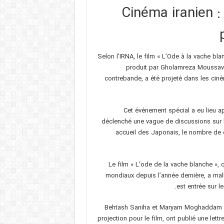
Cinéma iranien :
Selon l’IRNA, le film « L’Ode à la vache 
produit par Gholamreza Moussavi,
contrebande, a été projeté dans les cin
Cet événement spécial a eu lieu a
déclenché une vague de discussions sur le
accueil des Japonais, le nombre de c
Le film « L’ode de la vache blanche », q
mondiaux depuis l’année dernière, a mal
est entrée sur l
Behtash Saniha et Maryam Moghaddam ap
projection pour le film, ont publié une lett