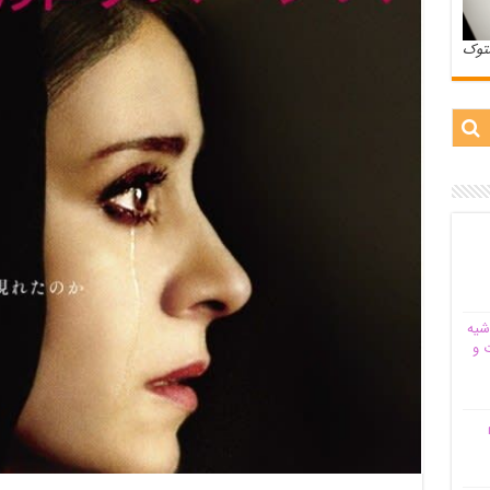
ستوک
شیه‌
 و
م