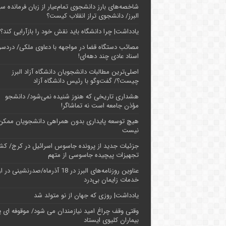
شاخصه‌های بارز دانشجوی تمام‌عیار از زبان فرمانده سپ
البرز/ دانشجوی تراز انقلاب کیست؟
یادداشت| چرا دانشگاه باید نقش خود را بازآرایی کند؟
مصائب دستگاه قضا در مواجهه با دعاوی ملکی/ دردسر
اسناد عادی چند‌ دهه‌ای!
اصلی‌ترین مطالبات دانشجویان دانشگاه آزاد البرز
چیست؟/ گفت‌وگو با رئیس دانشگاه آز‌اد
هشداری تاریخی که هنوز شنیده نمی‌شود/ دانشجو
مؤذن جامعه است نه تماشاگر!
هیچ توسعه پایداری بدون همراهی دانشجویان ممکن
نیست
جزئیات جدید از پرونده جاسوس اسرائیل در کرج/‌ ک
تجهیزات پیچیده جاسوسی از متهم
عناوین روزنامه‌های البرز در ‌18 آذرماه/صدرنشینی د
خدمات زایمان بی‌درد
یادداشت| روزی که جهان از نو متولد شد
وقتی وقف چراغ امید نیازمندان می شود/ موقوفه ای پ
بیماران کلیوی ایستاد