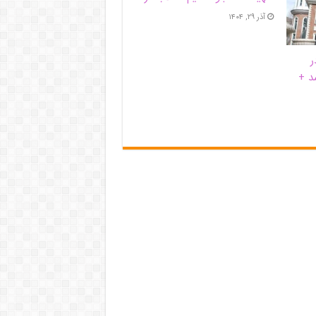
آذر ۲۹, ۱۴۰۴
ر
د +