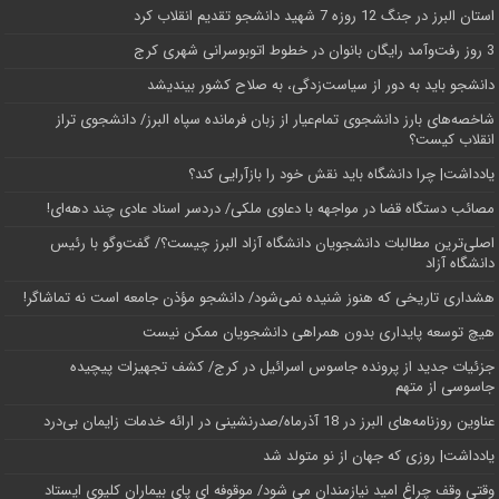
استان البرز در جنگ 12 روزه 7 شهید دانشجو تقدیم انقلاب کرد
3 روز رفت‌وآمد رایگان بانوان در خطوط اتوبوسرانی شهری کرج
دانشجو باید به دور از سیاست‌زدگی، به صلاح کشور بیندیشد
شاخصه‌های بارز دانشجوی تمام‌عیار از زبان فرمانده سپاه البرز/ دانشجوی تراز
انقلاب کیست؟
یادداشت| چرا دانشگاه باید نقش خود را بازآرایی کند؟
مصائب دستگاه قضا در مواجهه با دعاوی ملکی/ دردسر اسناد عادی چند‌ دهه‌ای!
اصلی‌ترین مطالبات دانشجویان دانشگاه آزاد البرز چیست؟/ گفت‌وگو با رئیس
دانشگاه آز‌اد
هشداری تاریخی که هنوز شنیده نمی‌شود/ دانشجو مؤذن جامعه است نه تماشاگر!
هیچ توسعه پایداری بدون همراهی دانشجویان ممکن نیست
جزئیات جدید از پرونده جاسوس اسرائیل در کرج/‌ کشف تجهیزات پیچیده
جاسوسی از متهم
عناوین روزنامه‌های البرز در ‌18 آذرماه/صدرنشینی در ارائه خدمات زایمان بی‌درد
یادداشت| روزی که جهان از نو متولد شد
وقتی وقف چراغ امید نیازمندان می شود/ موقوفه ای پای بیماران کلیوی ایستاد