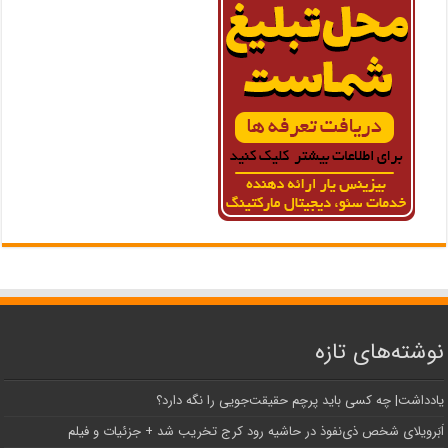
نوشته‌های تازه
یادداشت| ‌چه کسی باید پرچم حقیقت‌جویی را نگه دارد؟
اَبَر‌ویلای شخص ذی‌نفوذ در حاشیه‌ رود کرج تخریب شد + جزئیات و فیلم