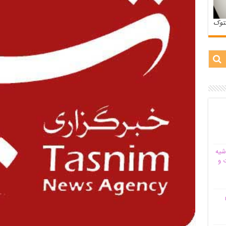
ستوک
شیه‌
 و
م