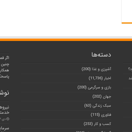
دسته‌ها
اگر قص
چنین ر
د؟
آشپزی و غذا
(200)
همکارا
پاسخگو
شد
اخبار
(11,736)
بازی و سرگرمی
(200)
نوشت
جهان
(202)
سبک زندگی
(63)
نیروه
خدمتگ
فناوری
(115)
دی ۴, ۱۴۰۰
کسب و کار
(253)
سرمای