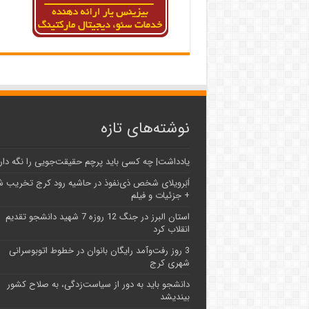
نوشته‌های تازه
یادداشت| ‌چه کسی باید پرچم حقیقت‌جویی را نگه دار
اَبَر‌ویلای شخص ذی‌نفوذ در حاشیه‌ رود کرج تخریب 
+ جزئیات و فیلم
استان البرز در جنگ 12 روزه 7 شهید دانشجو تقدیم
انقلاب کرد
3 روز رفت‌وآمد رایگان بانوان در خطوط اتوبوسرانی
شهری کرج
دانشجو باید به دور از سیاست‌زدگی، به صلاح کشور
بیندیشد