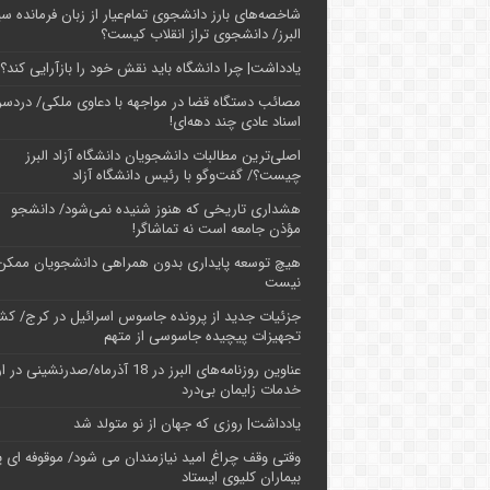
شاخصه‌های بارز دانشجوی تمام‌عیار از زبان فرمانده سپ
البرز/ دانشجوی تراز انقلاب کیست؟
یادداشت| چرا دانشگاه باید نقش خود را بازآرایی کند؟
مصائب دستگاه قضا در مواجهه با دعاوی ملکی/ دردسر
اسناد عادی چند‌ دهه‌ای!
اصلی‌ترین مطالبات دانشجویان دانشگاه آزاد البرز
چیست؟/ گفت‌وگو با رئیس دانشگاه آز‌اد
هشداری تاریخی که هنوز شنیده نمی‌شود/ دانشجو
مؤذن جامعه است نه تماشاگر!
هیچ توسعه پایداری بدون همراهی دانشجویان ممکن
نیست
جزئیات جدید از پرونده جاسوس اسرائیل در کرج/‌ ک
تجهیزات پیچیده جاسوسی از متهم
عناوین روزنامه‌های البرز در ‌18 آذرماه/صدرنشینی د
خدمات زایمان بی‌درد
یادداشت| روزی که جهان از نو متولد شد
وقتی وقف چراغ امید نیازمندان می شود/ موقوفه ای پ
بیماران کلیوی ایستاد