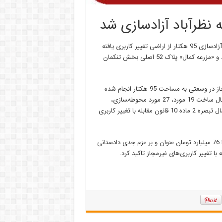
، سامان قاضی‌زاده با تشریح جزئیات آزادسازی 95 هکتار از اراضی تغییر کاربری یافته
در حوزه قضایی نظرآباد اظهار داشت: این آزادسازی در روستای علی سید و «مزرعه کمال» پلاک 52 اصلی بخش تنکمان
وی با بیان اینکه عملیات آزادسازی در اراضی در حال تغییر کاربری غیرمجاز در وسعتی به مساحت 95 هکتار انجام شده
است اضافه کرد: در مورد 39 مورد دیوارکشی، ویلای ساخته شده یا در حال ساخت 19 مورد، 27 مورد محوطه‌‍سازی،
جدول‌گذاری و خیابان‌کشی، 9 مورد استخر تفریحی، 8 مورد کانکس اعمال تبصره 2 ماده 10 قانون مقابله با تغییر کاربری
دادستان عمومی و انقلاب نظرآباد ارزش تقریبی اراضی آزادسازی شده را 76 میلیارد تومان عنوان و بر عزم جدی دادستانی
ا تغییر کاربری‌های غیرمجاز تاکید کرد.