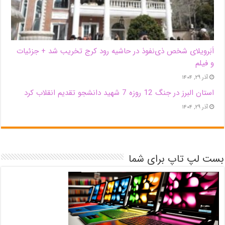
اَبَر‌ویلای شخص ذی‌نفوذ در حاشیه‌ رود کرج تخریب شد + جزئیات
و فیلم
آذر ۲۹, ۱۴۰۴
استان البرز در جنگ 12 روزه 7 شهید دانشجو تقدیم انقلاب کرد
آذر ۲۹, ۱۴۰۴
بست لپ تاپ برای شما