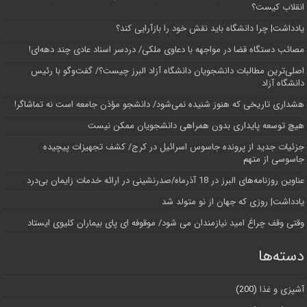
انقلاب کیست؟
یادداشت| چرا دانشگاه باید نقش خود را بازآرایی کند؟
مصائب دستگاه قضا در مواجهه با دعاوی ملکی/ دردسر اسناد عادی چند‌ دهه‌ای!
اصلی‌ترین مطالبات دانشجویان دانشگاه آزاد البرز چیست؟/ گفت‌وگو با رئیس
دانشگاه آز‌اد
هشداری تاریخی که هنوز شنیده نمی‌شود/ دانشجو مؤذن جامعه است نه تماشاگر!
هیچ توسعه پایداری بدون همراهی دانشجویان ممکن نیست
جزئیات جدید از پرونده جاسوس اسرائیل در کرج/‌ کشف تجهیزات پیچیده
جاسوسی از متهم
عناوین روزنامه‌های البرز در ‌18 آذرماه/صدرنشینی در ارائه خدمات زایمان بی‌درد
یادداشت| روزی که جهان از نو متولد شد
وقتی وقف چراغ امید نیازمندان می شود/ موقوفه ای پای بیماران کلیوی ایستاد
دسته‌ها
آشپزی و غذا
(200)