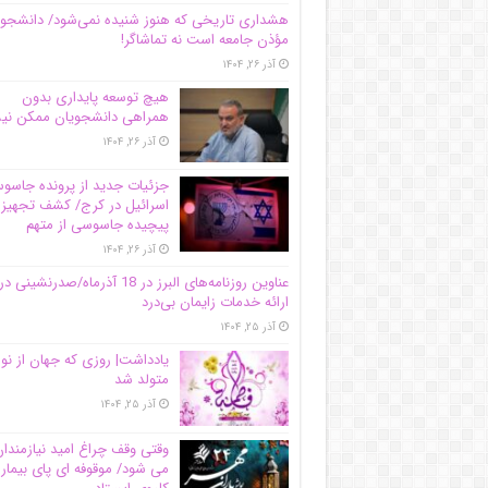
هشداری تاریخی که هنوز شنیده نمی‌شود/ دانشجو
مؤذن جامعه است نه تماشاگر!
آذر ۲۶, ۱۴۰۴
هیچ توسعه پایداری بدون
همراهی دانشجویان ممکن ن
آذر ۲۶, ۱۴۰۴
جزئیات جدید از پرونده جاس
اسرائیل در کرج/‌ کشف تجهیز
پیچیده جاسوسی از متهم
آذر ۲۶, ۱۴۰۴
عناوین روزنامه‌های البرز در ‌18 آذرماه/صدرنشینی در
ارائه خدمات زایمان بی‌درد
آذر ۲۵, ۱۴۰۴
یادداشت| روزی که جهان از نو
متولد شد
آذر ۲۵, ۱۴۰۴
وقتی وقف چراغ امید نیازمندا
می شود/ موقوفه ای پای بیمار