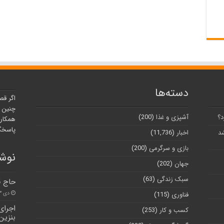
دسته‌ها
اگر قص
چنین ر
د؟
آشپزی و غذا
(200)
همکارا
پاسخگو
شد
اخبار
(11,736)
بازی و سرگرمی
(200)
نوشت
جهان
(202)
سبک زندگی
(63)
حاج ق
دی ۱۳, ۱۴۰۰
فناوری
(115)
اجرای
کسب و کار
(253)
بنزین 