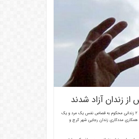
غلامرضا نادری نژاد روز سه شنبه در گفت و گو با خبرنگار ایرنا افزود: این ۲ زندانی محکوم به قصاص نفس یک مرد و یک
 همکاری مددکاری زندان رجایی شهر کرج و