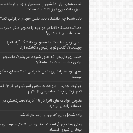
شاخصه‌های بارز دانشجوی تمام‌عیار از زبان فرمانده سپ
البرز/ دانشجوی تراز انقلاب کیست؟
یادداشت| چرا دانشگاه باید نقش خود را بازآرایی کند؟
مصائب دستگاه قضا در مواجهه با دعاوی ملکی/ دردسر
اسناد عادی چند‌ دهه‌ای!
اصلی‌ترین مطالبات دانشجویان دانشگاه آزاد البرز
چیست؟/ گفت‌وگو با رئیس دانشگاه آز‌اد
هشداری تاریخی که هنوز شنیده نمی‌شود/ دانشجو
مؤذن جامعه است نه تماشاگر!
هیچ توسعه پایداری بدون همراهی دانشجویان ممکن
نیست
جزئیات جدید از پرونده جاسوس اسرائیل در کرج/‌ ک
تجهیزات پیچیده جاسوسی از متهم
عناوین روزنامه‌های البرز در ‌18 آذرماه/صدرنشینی د
خدمات زایمان بی‌درد
یادداشت| روزی که جهان از نو متولد شد
وقتی وقف چراغ امید نیازمندان می شود/ موقوفه ای پ
بیماران کلیوی ایستاد