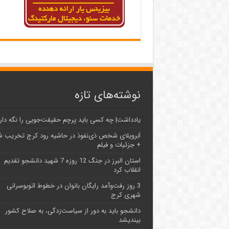
نوشته‌های تازه
یادداشت| ‌چه کسی باید پرچم حقیقت‌جویی را نگه دار
اَبَر‌ویلای شخص ذی‌نفوذ در حاشیه‌ رود کرج تخریب 
+ جزئیات و فیلم
استان البرز در جنگ 12 روزه 7 شهید دانشجو تقدیم
انقلاب کرد
3 روز رفت‌وآمد رایگان بانوان در خطوط اتوبوسرانی
شهری کرج
دانشجو باید به دور از سیاست‌زدگی، به صلاح کشور
بیندیشد