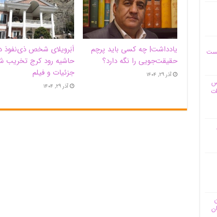
یادداشت| ‌چه کسی باید پرچم
اَبَر‌ویلای شخص ذی‌نفوذ د
یست
حقیقت‌جویی را نگه دارد؟
حاشیه‌ رود کرج تخریب ش
جزئیات و فیلم
آذر ۲۹, ۱۴۰۴
وس
آذر ۲۹, ۱۴۰۴
ات
ن
ان