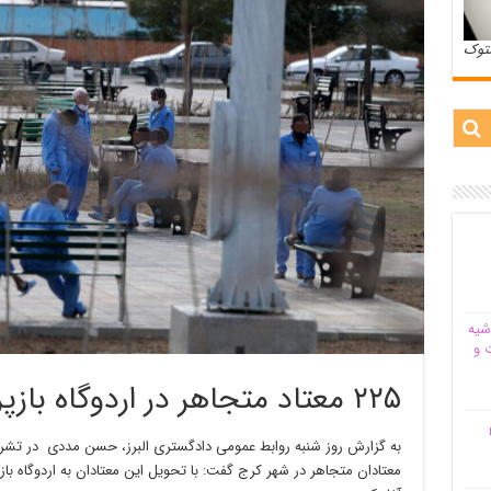
ستوک
شیه‌
 و
۲۲۵ معتاد متجاهر در اردوگاه بازپروری البرز پذیرش شدند
م
به گزارش روز شنبه روابط عمومی دادگستری البرز، حسن مددی در تش
معتادان متجاهر در شهر کرج گفت: با تحویل این معتادان به اردوگاه باز