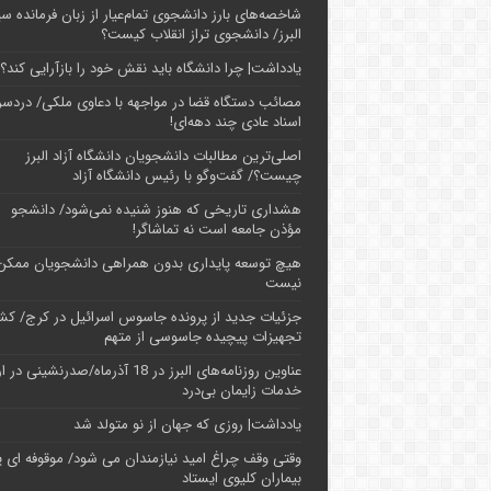
شاخصه‌های بارز دانشجوی تمام‌عیار از زبان فرمانده سپ
البرز/ دانشجوی تراز انقلاب کیست؟
یادداشت| چرا دانشگاه باید نقش خود را بازآرایی کند؟
مصائب دستگاه قضا در مواجهه با دعاوی ملکی/ دردسر
اسناد عادی چند‌ دهه‌ای!
اصلی‌ترین مطالبات دانشجویان دانشگاه آزاد البرز
چیست؟/ گفت‌وگو با رئیس دانشگاه آز‌اد
هشداری تاریخی که هنوز شنیده نمی‌شود/ دانشجو
مؤذن جامعه است نه تماشاگر!
هیچ توسعه پایداری بدون همراهی دانشجویان ممکن
نیست
جزئیات جدید از پرونده جاسوس اسرائیل در کرج/‌ ک
تجهیزات پیچیده جاسوسی از متهم
عناوین روزنامه‌های البرز در ‌18 آذرماه/صدرنشینی د
خدمات زایمان بی‌درد
یادداشت| روزی که جهان از نو متولد شد
وقتی وقف چراغ امید نیازمندان می شود/ موقوفه ای پ
بیماران کلیوی ایستاد