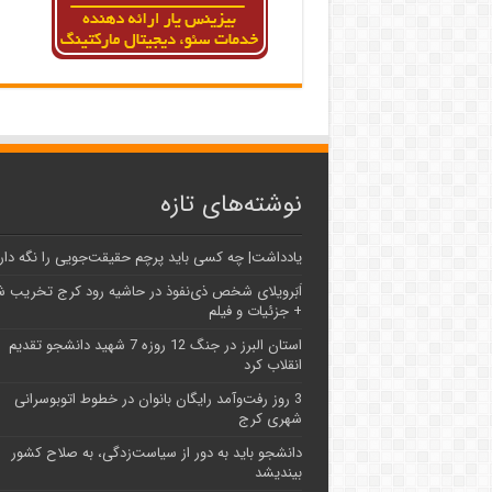
نوشته‌های تازه
یادداشت| ‌چه کسی باید پرچم حقیقت‌جویی را نگه دار
اَبَر‌ویلای شخص ذی‌نفوذ در حاشیه‌ رود کرج تخریب 
+ جزئیات و فیلم
استان البرز در جنگ 12 روزه 7 شهید دانشجو تقدیم
انقلاب کرد
3 روز رفت‌وآمد رایگان بانوان در خطوط اتوبوسرانی
شهری کرج
دانشجو باید به دور از سیاست‌زدگی، به صلاح کشور
بیندیشد