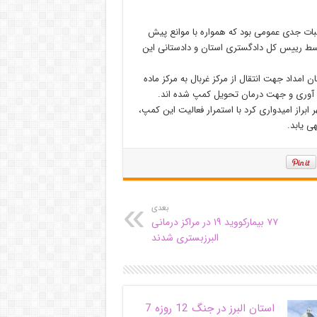
لبرز یکی از مطالبات جدی عمومی بود که همواره با موانع پیش
توسط رییس کل دادگستری استان و دادستانی این
ل آن ها به یگان امداد جهت انتقال از مرکز غربال به مرکز ماده
براز امیدواری کرد با استمرار فعالیت این کمپ،
هی یابد.
بعدی
۷۷ بیمارکووید ۱۹ در مراکز درمانی
البرزبستری شدند
استان البرز در جنگ 12 روزه 7