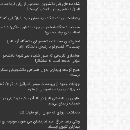
شاخصه‌های بارز دانشجوی تمام‌عیار از زبان فرمانده سپ
البرز/ دانشجوی تراز انقلاب کیست؟
یادداشت| چرا دانشگاه باید نقش خود را بازآرایی کند؟
مصائب دستگاه قضا در مواجهه با دعاوی ملکی/ دردسر
اسناد عادی چند‌ دهه‌ای!
اصلی‌ترین مطالبات دانشجویان دانشگاه آزاد البرز
چیست؟/ گفت‌وگو با رئیس دانشگاه آز‌اد
هشداری تاریخی که هنوز شنیده نمی‌شود/ دانشجو
مؤذن جامعه است نه تماشاگر!
هیچ توسعه پایداری بدون همراهی دانشجویان ممکن
نیست
جزئیات جدید از پرونده جاسوس اسرائیل در کرج/‌ ک
تجهیزات پیچیده جاسوسی از متهم
عناوین روزنامه‌های البرز در ‌18 آذرماه/صدرنشینی د
خدمات زایمان بی‌درد
یادداشت| روزی که جهان از نو متولد شد
وقتی وقف چراغ امید نیازمندان می شود/ موقوفه ای پ
بیماران کلیوی ایستاد