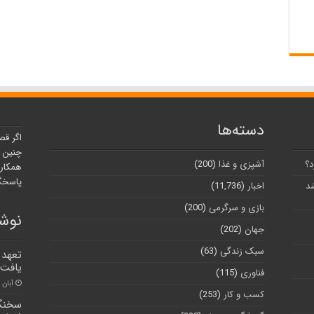
دسته‌ها
اگر قص
چنین ر
د؟
آشپزی و غذا
(200)
همکارا
پاسخگو
شد
اخبار
(11,736)
بازی و سرگرمی
(200)
نوشت
جهان
(202)
سبک زندگی
(63)
یافت
فناوری
(115)
آبان ۳۰, ۱۴۰۰
کسب و کار
(253)
سخنگو