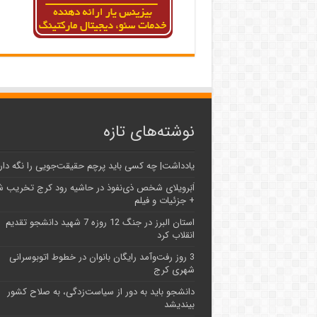
نوشته‌های تازه
یادداشت| ‌چه کسی باید پرچم حقیقت‌جویی را نگه دار
اَبَر‌ویلای شخص ذی‌نفوذ در حاشیه‌ رود کرج تخریب 
+ جزئیات و فیلم
استان البرز در جنگ 12 روزه 7 شهید دانشجو تقدیم
انقلاب کرد
3 روز رفت‌وآمد رایگان بانوان در خطوط اتوبوسرانی
شهری کرج
دانشجو باید به دور از سیاست‌زدگی، به صلاح کشور
بیندیشد