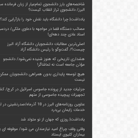
شاخصه‌های بارز دانشجوی تمام‌عیار از زبان فرمانده سپ
البرز/ دانشجوی تراز انقلاب کیست؟
یادداشت| چرا دانشگاه باید نقش خود را بازآرایی کند؟
مصائب دستگاه قضا در مواجهه با دعاوی ملکی/ دردسر
اسناد عادی چند‌ دهه‌ای!
اصلی‌ترین مطالبات دانشجویان دانشگاه آزاد البرز
چیست؟/ گفت‌وگو با رئیس دانشگاه آز‌اد
هشداری تاریخی که هنوز شنیده نمی‌شود/ دانشجو
مؤذن جامعه است نه تماشاگر!
هیچ توسعه پایداری بدون همراهی دانشجویان ممکن
نیست
جزئیات جدید از پرونده جاسوس اسرائیل در کرج/‌ ک
تجهیزات پیچیده جاسوسی از متهم
عناوین روزنامه‌های البرز در ‌18 آذرماه/صدرنشینی د
خدمات زایمان بی‌درد
یادداشت| روزی که جهان از نو متولد شد
وقتی وقف چراغ امید نیازمندان می شود/ موقوفه ای پ
بیماران کلیوی ایستاد