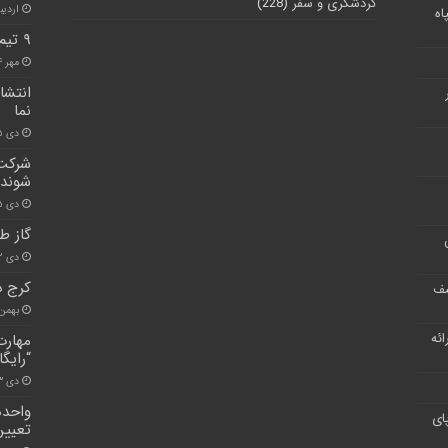
گردشگری و سفر
(228)
اردیبهش
اه
۹ تیم از امدادگران هلال‌احمر البرز در آماده‌باش
مهر ۴, ۱۴۰۱
انتشا
نما
دی ۵, ۱۴۰۰
شرکت
شوند
دی ۱۵, ۱۴۰۰
گاز ط
دی ۲, ۱۴۰۰
کرج د
شف
بهمن ۱۳, ۰۰
ر ارائه
مهارت
“رایگ
دی ۱۳, ۱۴۰۰
واحده
ای
تعیین