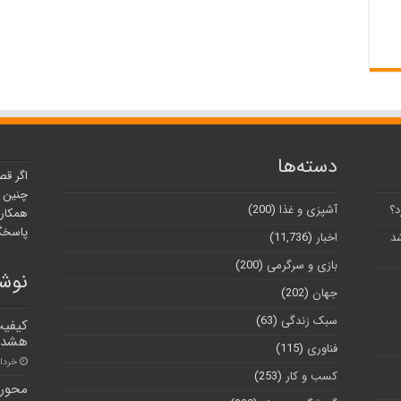
دسته‌ها
اگر قص
چنین ر
د؟
آشپزی و غذا
(200)
همکارا
پاسخگو
شد
اخبار
(11,736)
بازی و سرگرمی
(200)
نوشت
جهان
(202)
سبک زندگی
(63)
کیفیت
هشدار
فناوری
(115)
خرداد ۵, ۱
کسب و کار
(253)
محور 