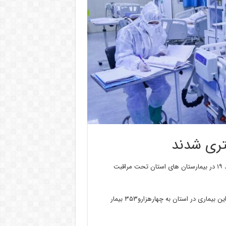
دکتر محمد فتحی روز یکشنبه به خبرنگاران گفت: اکنون ۷۲۱ بیمار کووید ۱۹ در بیمارستان های استان تحت مراقبت
وی بیان داشت: با مرگ ۶ بیمار دیگر کووید۱۹ در البرز شمار جانباختگان این بیماری در استان به چهارهزارو۳۵۳ بیمار