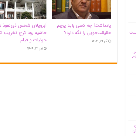
یادداشت| ‌چه کسی باید پرچم
اَبَر‌ویلای شخص ذی‌نفوذ د
حقیقت‌جویی را نگه دارد؟
حاشیه‌ رود کرج تخریب ش
یست
جزئیات و فیلم
آذر ۲۹, ۱۴۰۴
آذر ۲۹, ۱۴۰۴
وس
ات
ن
ان