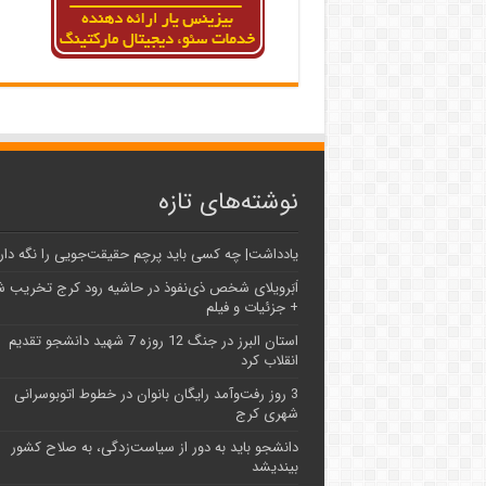
نوشته‌های تازه
یادداشت| ‌چه کسی باید پرچم حقیقت‌جویی را نگه دار
اَبَر‌ویلای شخص ذی‌نفوذ در حاشیه‌ رود کرج تخریب 
+ جزئیات و فیلم
استان البرز در جنگ 12 روزه 7 شهید دانشجو تقدیم
انقلاب کرد
3 روز رفت‌وآمد رایگان بانوان در خطوط اتوبوسرانی
شهری کرج
دانشجو باید به دور از سیاست‌زدگی، به صلاح کشور
بیندیشد