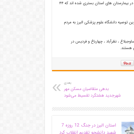
فتحی گفت : ۴۹ هزار و ۳۱۷ بیمار کووید۱۹ از ابتدای شیوع کرونا تاکنون در بیمارستان های استان بستری شده اند که ۴۴
ین توصیه دانشگاه علوم پزشکی البرز به مردم
ای ساوجبلاغ ، نظرآباد ، چهارباغ و فردیس در
بعدی
بدهی متقاضیان مسکن مهر
شهرجدید هشتگرد تقسیط می‌شود
استان البرز در جنگ 12 روزه 7
شهید دانشجو تقدیم انقلاب کرد