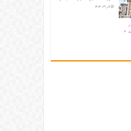
آذر ۲۹, ۱۴۰۴
ر
د +