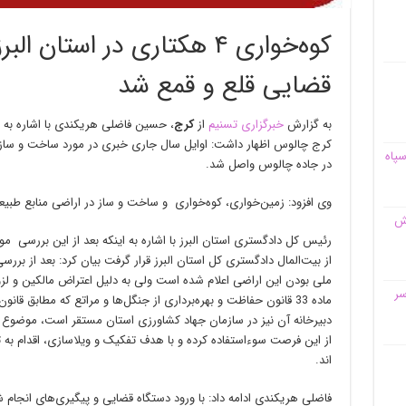
کوه‌خواری ۴ هکتاری در استان 
قضایی قلع و قمع شد
به گزارش
خبرگزاری تسنیم
از
کرج
، حسین فاضلی هریکندی با اشاره به ق
کرج چالوس اظهار داشت: اوایل سال جاری خبری در مورد ساخت و ساز
سپاه
در جاده چالوس واصل شد.
وی افزود: زمین‌خواری، کوه‌خواری و ساخت و ساز در اراضی منابع طبی
قش
رئیس کل دادگستری استان البرز با اشاره به اینکه بعد از این بررسی مو
از بیت‌المال دادگستری کل استان البرز قرار گرفت بیان کرد: بعد ا
ملی بودن این اراضی اعلام شده است ولی به دلیل اعتراض مالکین و 
سر
ماده 33 قانون حفاظت و بهره‌برداری از جنگل‌ها و مراتع که مطابق 
دبیرخانه آن نیز در سازمان جهاد کشاورزی استان مستقر است، موضوع م
از این فرصت سوءاستفاده کرده و با هدف تفکیک و ویلاسازی، اقدام به 
اند.
فاضلی هریکندی ادامه داد: با ورود دستگاه قضایی و پیگیری‌های انجا