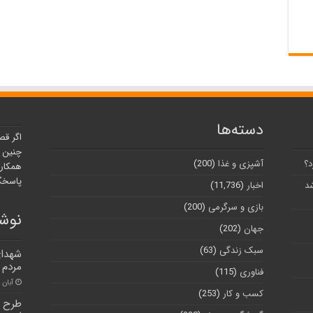
دسته‌ها
اگر قص
چنین ر
د؟
آشپزی و غذا
(200)
همکارا
پاسخگو
شد
اخبار
(11,736)
بازی و سرگرمی
(200)
نوشت
جهان
(202)
سبک زندگی
(63)
شهدا
مردم د
فناوری
(115)
آبان ۱۸, ۱۴۰۱
کسب و کار
(253)
طرح م