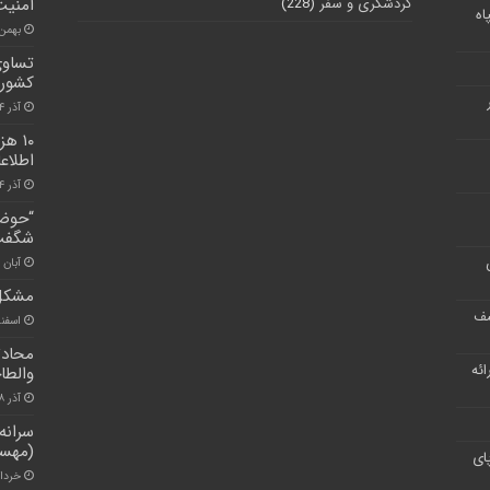
گردشگری و سفر
(228)
امنیت
اه
بهمن ۳, ۰۰
تساوی
کشور
آذر ۲۴, ۱۴۰۰
۱۰ ه
اطلاع
آذر ۲۴, ۱۴۰۰
“حوض 
شگفت‌
آبان ۱۲, ۱۴۰۱
مشکل 
شف
اسفند ۲۲, 
محادث
ر ارائه
والطا
آذر ۸, ۱۴۰۰
سرانه
(مهست
ای
خرداد ۳, ۱