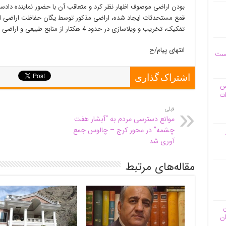
بودن اراضی موصوف اظهار نظر کرد و متعاقب آن با حضور نماینده دادس
قمع مستحدثات ایجاد شده، اراضی مذکور توسط یگان حفاظت اراضی ادار
تفکیک، تخریب و ویلاسازی در حدود 4 هکتار از منابع طبیعی و اراضی ملی جلوگیری شد.
انتهای پیام/ح
یست
اشتراک گذاری
وس
ات
قبلی
موانع دسترسی مردم به “آبشار هفت
چشمه” در محور کرج – چالوس جمع
آوری شد
مقاله‌های مرتبط
ن
ان