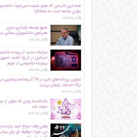
هشداری تاریخی که هنوز شنیده نمی‌شود/ دانشجو
مؤذن جامعه است نه تماشاگر!
آذر ۲۶, ۱۴۰۴
هیچ توسعه پایداری بدون
همراهی دانشجویان ممکن ن
آذر ۲۶, ۱۴۰۴
جزئیات جدید از پرونده جاس
اسرائیل در کرج/‌ کشف تجهیز
پیچیده جاسوسی از متهم
آذر ۲۶, ۱۴۰۴
عناوین روزنامه‌های البرز در ‌18 آذرماه/صدرنشینی در
ارائه خدمات زایمان بی‌درد
آذر ۲۵, ۱۴۰۴
یادداشت| روزی که جهان از نو
متولد شد
آذر ۲۵, ۱۴۰۴
وقتی وقف چراغ امید نیازمندا
می شود/ موقوفه ای پای بیمار