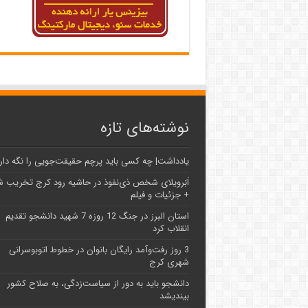
نوشته‌های تازه
یادداشت| ‌چه کسی باید پرچم حقیقت‌جویی را نگه دار
اَبَر‌ویلای شخص ذی‌نفوذ در حاشیه‌ رود کرج تخریب 
+ جزئیات و فیلم
استان البرز در جنگ 12 روزه 7 شهید دانشجو تقدیم
انقلاب کرد
3 روز رفت‌وآمد رایگان بانوان در خطوط اتوبوسرانی
شهری کرج
دانشجو باید به دور از سیاست‌زدگی، به صلاح کشور
بیندیشد