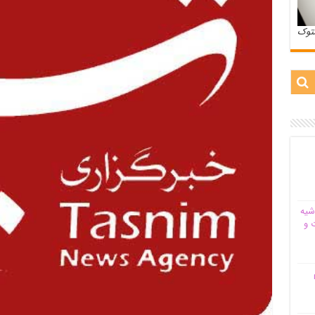
ستوک
شیه‌
 و
م