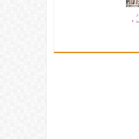
ر
د +