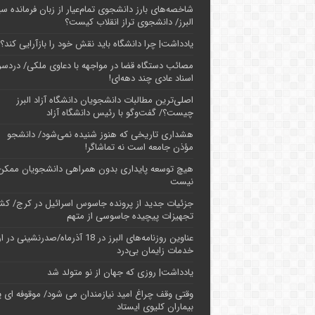
شاخصه‌های بارز دانشجوی تمام‌عیار از زبان فرمانده سپ
البرز/ دانشجوی تراز انقلاب کیست؟
یادداشت| چرا دانشگاه باید نقش خود را بازآرایی کند؟
مصائب دستگاه قضا در مواجهه با دعاوی ملکی/ دردسر
اسناد عادی چند‌ دهه‌ای!
اصلی‌ترین مطالبات دانشجویان دانشگاه آزاد البرز
چیست؟/ گفت‌وگو با رئیس دانشگاه آز‌اد
هشداری تاریخی که هنوز شنیده نمی‌شود/ دانشجو
مؤذن جامعه است نه تماشاگر!
هیچ توسعه پایداری بدون همراهی دانشجویان ممکن
نیست
جزئیات جدید از پرونده جاسوس اسرائیل در کرج/‌ ک
تجهیزات پیچیده جاسوسی از متهم
عناوین روزنامه‌های البرز در ‌18 آذرماه/صدرنشینی د
خدمات زایمان بی‌درد
یادداشت| روزی که جهان از نو متولد شد
وقتی وقف چراغ امید نیازمندان می شود/ موقوفه ای پ
بیماران کلیوی ایستاد