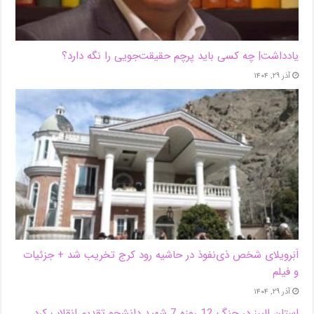
یادداشت| ‌چه کسی باید پرچم حقیقت‌جویی را نگه دارد؟
آذر ۲۹, ۱۴۰۴
اَبَر‌ویلای شخص ذی‌نفوذ در حاشیه‌ رود کرج تخریب شد + جزئیات
و فیلم
آذر ۲۹, ۱۴۰۴
استان البرز در جنگ 12 روزه 7 شهید دانشجو تقدیم انقلاب کرد