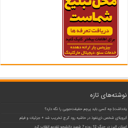
نوشته‌های تازه
یادداشت| ‌چه کسی باید پرچم حقیقت‌جویی را نگه دارد؟
اَبَر‌ویلای شخص ذی‌نفوذ در حاشیه‌ رود کرج تخریب شد + جزئیات و فیلم
استان البرز در جنگ 12 روزه 7 شهید دانشجو تقدیم انقلاب کرد