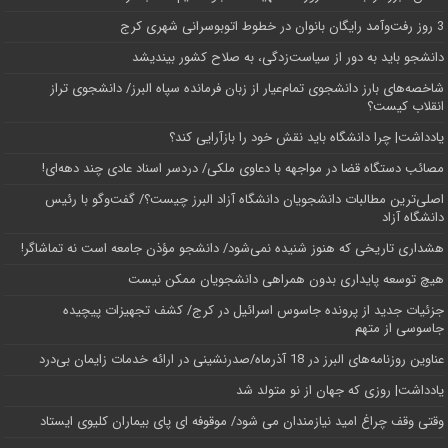
3 روز رفت‌وآمد رایگان بانوان در خطوط اتوبوسرانی شهری کرج
دانشجو باید به دور از سیاست‌زدگی، به صلاح کشور بیندیشد
شاخصه‌های بارز دانشجوی تمام‌عیار از زبان فرمانده سپاه البرز/ دانشجوی تراز
انقلاب کیست؟
یادداشت| چرا دانشگاه باید نقش خود را بازآرایی کند؟
مصائب دستگاه قضا در مواجهه با دعاوی ملکی/ دردسر اسناد عادی چند‌ دهه‌ای!
اصلی‌ترین مطالبات دانشجویان دانشگاه آزاد البرز چیست؟/ گفت‌وگو با رئیس
دانشگاه آز‌اد
هشداری تاریخی که هنوز شنیده نمی‌شود/ دانشجو مؤذن جامعه است نه تماشاگر!
هیچ توسعه پایداری بدون همراهی دانشجویان ممکن نیست
جزئیات جدید از پرونده جاسوس اسرائیل در کرج/‌ کشف تجهیزات پیچیده
جاسوسی از متهم
عناوین روزنامه‌های البرز در ‌18 آذرماه/صدرنشینی در ارائه خدمات زایمان بی‌درد
یادداشت| روزی که جهان از نو متولد شد
وقتی وقف چراغ امید نیازمندان می شود/ موقوفه ای پای بیماران کلیوی ایستاد