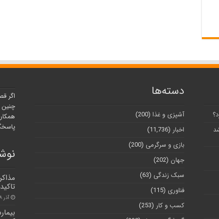
دسته‌ها
اگر قص
چنین ر
د؟
آشپزی و غذا
(200)
همکارا
پاسخگو
شد
اخبار
(11,736)
بازی و سرگرمی
(200)
نوشت
جهان
(202)
سبک زندگی
(63)
مذاکر
تاکید 
فناوری
(115)
آذر ۸, ۱۴۰۰
کسب و کار
(253)
بیمار