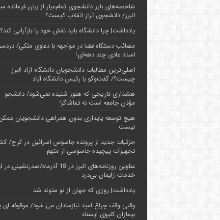
شاخصه‌های بارز دانشجوی تمام‌عیار از زبان فرمانده سپ
البرز/ دانشجوی تراز انقلاب کیست؟
یادداشت| چرا دانشگاه باید نقش خود را بازآرایی کند؟
مصائب دستگاه قضا در مواجهه با دعاوی ملکی/ دردسر
اسناد عادی چند‌ دهه‌ای!
اصلی‌ترین مطالبات دانشجویان دانشگاه آزاد البرز
چیست؟/ گفت‌وگو با رئیس دانشگاه آز‌اد
هشداری تاریخی که هنوز شنیده نمی‌شود/ دانشجو
مؤذن جامعه است نه تماشاگر!
هیچ توسعه پایداری بدون همراهی دانشجویان ممکن
نیست
جزئیات جدید از پرونده جاسوس اسرائیل در کرج/‌ ک
تجهیزات پیچیده جاسوسی از متهم
عناوین روزنامه‌های البرز در ‌18 آذرماه/صدرنشینی د
خدمات زایمان بی‌درد
یادداشت| روزی که جهان از نو متولد شد
وقتی وقف چراغ امید نیازمندان می شود/ موقوفه ای پ
بیماران کلیوی ایستاد