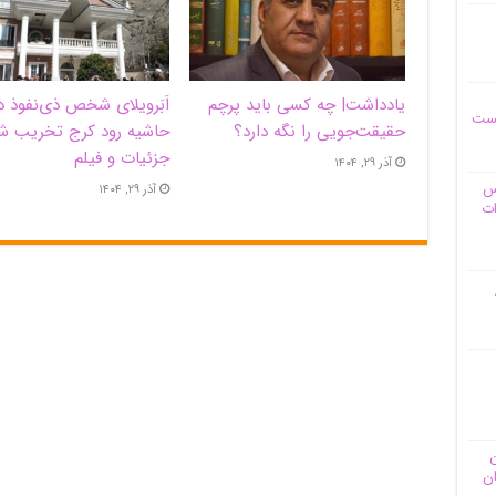
یادداشت| ‌چه کسی باید پرچم
اَبَر‌ویلای شخص ذی‌نفوذ د
یست
حقیقت‌جویی را نگه دارد؟
حاشیه‌ رود کرج تخریب ش
جزئیات و فیلم
آذر ۲۹, ۱۴۰۴
وس
آذر ۲۹, ۱۴۰۴
ات
ن
ان