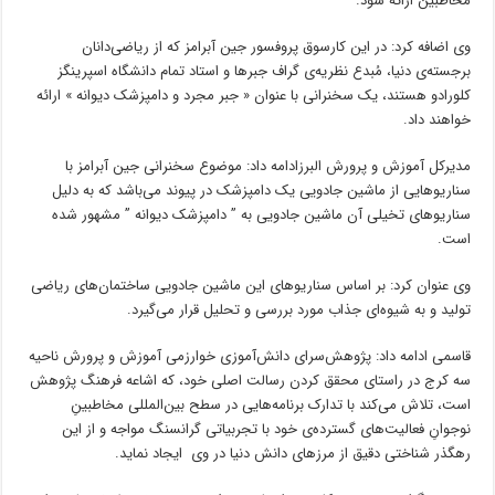
مخاطبین ارائه شود.
وی اضافه کرد: در این کارسوق پروفسور جین آبرامز که از ریاضی‌دانان
برجسته‌ی دنیا، مُبدع نظریه‌ی گراف جبرها و استاد تمام دانشگاه اسپرینگز
کلورادو هستند، یک سخنرانی با عنوان « جبر مجرد و دامپزشک دیوانه » ارائه
خواهند داد.
مدیرکل آموزش و پرورش البرزادامه داد: موضوع سخنرانی جین آبرامز با
سناریوهایی از ماشین جادویی یک دامپزشک در پیوند می‌باشد که به دلیل
سناریوهای تخیلی آن ماشین جادویی به ” دامپزشک دیوانه ” مشهور شده
است.
وی عنوان کرد: بر اساس سناریوهای این ماشین جادویی ساختمان‌های ریاضی
تولید و به شیوه‌ای جذاب مورد بررسی و تحلیل قرار می‌گیرد.
قاسمی ادامه داد: پژوهش‌سرای دانش‌آموزی خوارزمی آموزش و پرورش ناحیه
سه کرج در راستای محقق کردن رسالت اصلی خود، که اشاعه‌ فرهنگ پژوهش
است، تلاش می‌کند با تدارک برنامه‌هایی در سطح بین‌المللی مخاطبینِ
نوجوانِ فعالیت‌های گسترده‌ی خود با تجربیاتی گرانسنگ مواجه و از این
رهگذر شناختی دقیق از مرزهای دانش دنیا در وی ایجاد نماید.