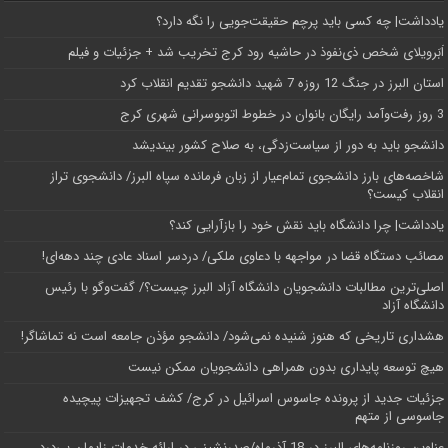
یادداشت| ‌چه کسی باید پرچم حقیقت‌جویی را نگه دارد؟
اَبَر‌ویلای شخص ذی‌نفوذ در حاشیه‌ رود کرج تخریب شد + جزئیات و فیلم
استان البرز در جنگ 12 روزه 7 شهید دانشجو تقدیم انقلاب کرد
3 روز رفت‌وآمد رایگان بانوان در خطوط اتوبوسرانی شهری کرج
دانشجو باید به دور از سیاست‌زدگی، به صلاح کشور بیندیشد
شاخصه‌های بارز دانشجوی تمام‌عیار از زبان فرمانده سپاه البرز/ دانشجوی تراز
انقلاب کیست؟
یادداشت| چرا دانشگاه باید نقش خود را بازآرایی کند؟
مصائب دستگاه قضا در مواجهه با دعاوی ملکی/ دردسر اسناد عادی چند‌ دهه‌ای!
اصلی‌ترین مطالبات دانشجویان دانشگاه آزاد البرز چیست؟/ گفت‌وگو با رئیس
دانشگاه آز‌اد
هشداری تاریخی که هنوز شنیده نمی‌شود/ دانشجو مؤذن جامعه است نه تماشاگر!
هیچ توسعه پایداری بدون همراهی دانشجویان ممکن نیست
جزئیات جدید از پرونده جاسوس اسرائیل در کرج/‌ کشف تجهیزات پیچیده
جاسوسی از متهم
عناوین روزنامه‌های البرز در ‌18 آذرماه/صدرنشینی در ارائه خدمات زایمان بی‌درد