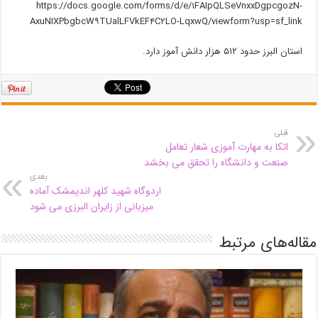
https://docs.google.com/forms/d/e/۱FAIpQLSeVnxxDgpcgozN-
AxuNIXPbgbcW۹TUalLFVkEF۴C۲LO-LqxwQ/viewform?usp=sf_link
استان البرز حدود ۵۱۲ هزار دانش آموز دارد.
قبلی
اتکا به مهارت آموزی شعار تعامل
صنعت و دانشگاه را تحقق می بخشد
بعدی
اردوگاه شهید کلهر اندیمشک آماده
میزبانی از زایران البرزی می شود
مقاله‌های مرتبط