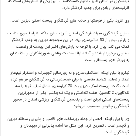
گردشگری در استان البرز ، اظهار داشت:استان البرز یکی از استان‌های است که
ظرفیت‌های زیادی برای جذب گردشگر دارد.
وی افزود: یکی از ظرفیتها و جاذبه های گردشگری پیست اسکی دیزین است.
معاون گردشگری میراث فرهنگی استان البرز با بیان اینکه شرایط جو‌ی مناسب
و بارش بیش از 50 سانتیمتری برف در این مجموعه دیزین به جذب گردشگر
کمک می کند، بیان کرد: با توجه به بارش‌ها‌ی اخیر این پیست از وضعیت
مطلوبی بر‌خو‌ردار شده و آماده ارائه خدمات رفاهی به ورزشکاران و علاقمند‌ان
به ورزش‌ها‌ی زمستانی است.
نیکرو با بیان اینکه استاندارد‌ساز‌ی و به‌ روز‌رسانی تجهیز‌ات و استقرار تیم‌های
امداد و نجات، شرایط مناسبی را برای خدمت‌رسانی به گردشگر‌ان فراهم کرده
است، گفت: پیست اسکی دیزین در 70 کیلو‌متر‌ی شمال‌شرقی کرج با سه
تله‌کابین، 2 تله‌سیژ، هفت تله‌اسکی و یک تله‌‌چکشی یکی از مجهزترین
پیست‌ها‌ی اسکی ایران است و پتانسیل گردشگری ورزشی استان در محور
گردشگر‌ی چالوس محسوب می‌شود.
وی با بیان اینکه 4هتل از جمله زیر‌ساخت‌ها‌ی اقامتی و پذیرایی منطقه دیزین
و گچسر است ، تصریح کرد: این هتل ها آماده پذیرایی از میهمانان و
گردشگران است.