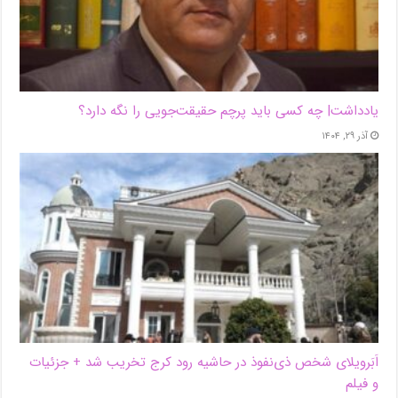
یادداشت| ‌چه کسی باید پرچم حقیقت‌جویی را نگه دارد؟
آذر ۲۹, ۱۴۰۴
اَبَر‌ویلای شخص ذی‌نفوذ در حاشیه‌ رود کرج تخریب شد + جزئیات
و فیلم