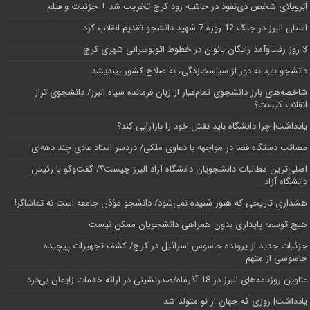
اَبَر‌ویلای شخص ذی‌نفوذ در حاشیه‌ رود کرج تخریب شد + جزئیات و فیلم
استان البرز در جنگ 12 روزه 7 شهید دانشجو تقدیم انقلاب کرد
3 روز رفت‌وآمد رایگان بانوان در خطوط اتوبوسرانی شهری کرج
دانشجو باید به دور از سیاست‌زدگی، به صلاح کشور بیندیشد
شاخصه‌های بارز دانشجوی تمام‌عیار از زبان فرمانده سپاه البرز/ دانشجوی تراز
انقلاب کیست؟
یادداشت| چرا دانشگاه باید نقش خود را بازآرایی کند؟
مصائب دستگاه قضا در مواجهه با دعاوی ملکی/ دردسر اسناد عادی چند‌ دهه‌ای!
اصلی‌ترین مطالبات دانشجویان دانشگاه آزاد البرز چیست؟/ گفت‌وگو با رئیس
دانشگاه آز‌اد
هشداری تاریخی که هنوز شنیده نمی‌شود/ دانشجو مؤذن جامعه است نه تماشاگر!
هیچ توسعه پایداری بدون همراهی دانشجویان ممکن نیست
جزئیات جدید از پرونده جاسوس اسرائیل در کرج/‌ کشف تجهیزات پیچیده
جاسوسی از متهم
عناوین روزنامه‌های البرز در ‌18 آذرماه/صدرنشینی در ارائه خدمات زایمان بی‌درد
یادداشت| روزی که جهان از نو متولد شد