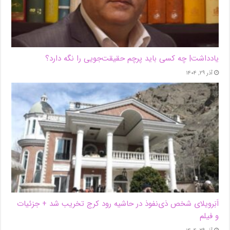
یادداشت| ‌چه کسی باید پرچم حقیقت‌جویی را نگه دارد؟
آذر ۲۹, ۱۴۰۴
اَبَر‌ویلای شخص ذی‌نفوذ در حاشیه‌ رود کرج تخریب شد + جزئیات
و فیلم