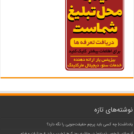
نوشته‌های تازه
یادداشت| ‌چه کسی باید پرچم حقیقت‌جویی را نگه دارد؟
اَبَر‌ویلای شخص ذی‌نفوذ در حاشیه‌ رود کرج تخریب شد + جزئیات و فیلم