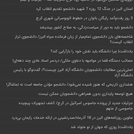
استان البرز در جنگ 12 روزه 7 شهید دانشجو تقدیم انقلاب کرد
3 روز رفت‌وآمد رایگان بانوان در خطوط اتوبوسرانی شهری کرج
دانشجو باید به دور از سیاست‌زدگی، به صلاح کشور بیندیشد
شاخصه‌های بارز دانشجوی تمام‌عیار از زبان فرمانده سپاه البرز/ دانشجوی تراز
انقلاب کیست؟
یادداشت| چرا دانشگاه باید نقش خود را بازآرایی کند؟
مصائب دستگاه قضا در مواجهه با دعاوی ملکی/ دردسر اسناد عادی چند‌ دهه‌ای!
اصلی‌ترین مطالبات دانشجویان دانشگاه آزاد البرز چیست؟/ گفت‌وگو با رئیس
دانشگاه آز‌اد
هشداری تاریخی که هنوز شنیده نمی‌شود/ دانشجو مؤذن جامعه است نه تماشاگر!
هیچ توسعه پایداری بدون همراهی دانشجویان ممکن نیست
جزئیات جدید از پرونده جاسوس اسرائیل در کرج/‌ کشف تجهیزات پیچیده
جاسوسی از متهم
عناوین روزنامه‌های البرز در ‌18 آذرماه/صدرنشینی در ارائه خدمات زایمان بی‌درد
یادداشت| روزی که جهان از نو متولد شد