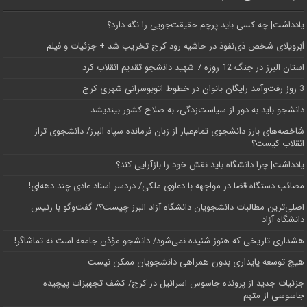
یادداشت| ‌چه کسی باید پرچم حقیقت‌جویی را نگه دارد؟
اَبَر‌ویلای شخص ذی‌نفوذ در حاشیه‌ رود کرج تخریب شد + جزئیات و فیلم
استان البرز در جنگ 12 روزه 7 شهید دانشجو تقدیم انقلاب کرد
3 روز رفت‌وآمد رایگان بانوان در خطوط اتوبوسرانی شهری کرج
دانشجو باید به دور از سیاست‌زدگی، به صلاح کشور بیندیشد
شاخصه‌های بارز دانشجوی تمام‌عیار از زبان فرمانده سپاه البرز/ دانشجوی تراز
انقلاب کیست؟
یادداشت| چرا دانشگاه باید نقش خود را بازآرایی کند؟
مصائب دستگاه قضا در مواجهه با دعاوی ملکی/ دردسر اسناد عادی چند‌ دهه‌ای!
اصلی‌ترین مطالبات دانشجویان دانشگاه آزاد البرز چیست؟/ گفت‌وگو با رئیس
دانشگاه آز‌اد
هشداری تاریخی که هنوز شنیده نمی‌شود/ دانشجو مؤذن جامعه است نه تماشاگر!
هیچ توسعه پایداری بدون همراهی دانشجویان ممکن نیست
جزئیات جدید از پرونده جاسوس اسرائیل در کرج/‌ کشف تجهیزات پیچیده
جاسوسی از متهم