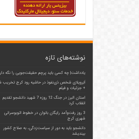
نوشته‌های تازه
یادداشت| ‌چه کسی باید پرچم حقیقت‌جویی را نگه دار
اَبَر‌ویلای شخص ذی‌نفوذ در حاشیه‌ رود کرج تخریب 
+ جزئیات و فیلم
استان البرز در جنگ 12 روزه 7 شهید دانشجو تقدیم
انقلاب کرد
3 روز رفت‌وآمد رایگان بانوان در خطوط اتوبوسرانی
شهری کرج
دانشجو باید به دور از سیاست‌زدگی، به صلاح کشور
بیندیشد