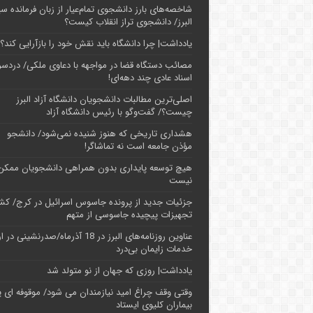
شاخصه‌های بارز دانشجوی تمام‌عیار از زبان فرمانده سپ
البرز/ دانشجوی تراز انقلاب کیست؟
یادداشت| چرا دانشگاه باید نقش خود را بازآرایی کند؟
مصائب دستگاه قضا در مواجهه با دعاوی ملکی/ دردسر
اسناد عادی چند‌ دهه‌ای!
اصلی‌ترین مطالبات دانشجویان دانشگاه آزاد البرز
چیست؟/ گفت‌وگو با رئیس دانشگاه آز‌اد
هشداری تاریخی که هنوز شنیده نمی‌شود/ دانشجو
مؤذن جامعه است نه تماشاگر!
هیچ توسعه پایداری بدون همراهی دانشجویان ممکن
نیست
جزئیات جدید از پرونده جاسوس اسرائیل در کرج/‌ ک
تجهیزات پیچیده جاسوسی از متهم
عناوین روزنامه‌های البرز در ‌18 آذرماه/صدرنشینی د
خدمات زایمان بی‌درد
یادداشت| روزی که جهان از نو متولد شد
وقتی وقف چراغ امید نیازمندان می شود/ موقوفه ای پ
بیماران کلیوی ایستاد