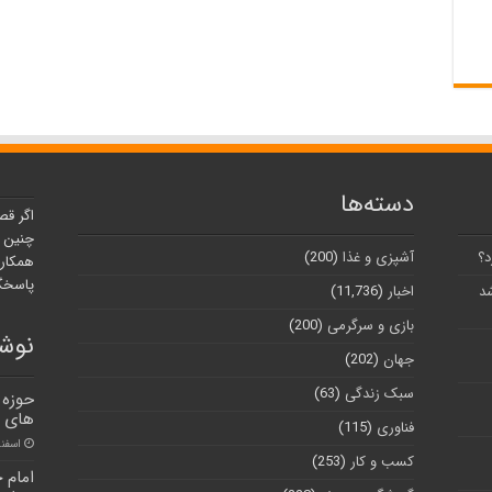
دسته‌ها
اگر قص
چنین ر
د؟
آشپزی و غذا
(200)
همکارا
پاسخگو
شد
اخبار
(11,736)
بازی و سرگرمی
(200)
نوشت
جهان
(202)
سبک زندگی
(63)
حوزه 
های ر
فناوری
(115)
اسفند ۹, ۰
کسب و کار
(253)
امام 