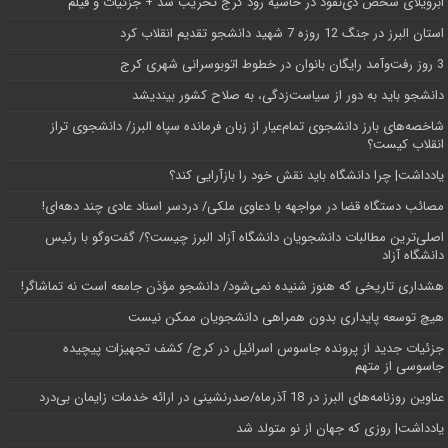
اَبَر‌ویلای شخص ذی‌نفوذ در حاشیه‌ رود کرج تخریب شد + جزئیات و فیلم
استان البرز در جنگ 12 روزه 7 شهید دانشجو تقدیم انقلاب کرد
3 روز رفت‌وآمد رایگان بانوان در خطوط اتوبوسرانی شهری کرج
دانشجو باید به دور از سیاست‌زدگی، به صلاح کشور بیندیشد
شاخصه‌های بارز دانشجوی تمام‌عیار از زبان فرمانده سپاه البرز/ دانشجوی تراز
انقلاب کیست؟
یادداشت| چرا دانشگاه باید نقش خود را بازآرایی کند؟
مصائب دستگاه قضا در مواجهه با دعاوی ملکی/ دردسر اسناد عادی چند‌ دهه‌ای!
اصلی‌ترین مطالبات دانشجویان دانشگاه آزاد البرز چیست؟/ گفت‌وگو با رئیس
دانشگاه آز‌اد
هشداری تاریخی که هنوز شنیده نمی‌شود/ دانشجو مؤذن جامعه است نه تماشاگر!
هیچ توسعه پایداری بدون همراهی دانشجویان ممکن نیست
جزئیات جدید از پرونده جاسوس اسرائیل در کرج/‌ کشف تجهیزات پیچیده
جاسوسی از متهم
عناوین روزنامه‌های البرز در ‌18 آذرماه/صدرنشینی در ارائه خدمات زایمان بی‌درد
یادداشت| روزی که جهان از نو متولد شد