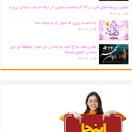
عناوین روزنامه‌های البرز در ‌18 آذرماه/صدرنشینی در ارائه خدمات زایمان بی‌درد
آذر ۲۵, ۱۴۰۴
یادداشت| روزی که جهان از نو متولد شد
آذر ۲۵, ۱۴۰۴
وقتی وقف چراغ امید نیازمندان می شود/ موقوفه ای پای
بیماران کلیوی ایستاد
آذر ۲۵, ۱۴۰۴