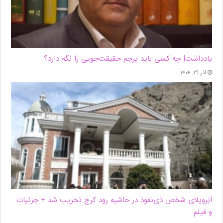
یادداشت| ‌چه کسی باید پرچم حقیقت‌جویی را نگه دارد؟
آذر ۲۹, ۱۴۰۴
اَبَر‌ویلای شخص ذی‌نفوذ در حاشیه‌ رود کرج تخریب شد + جزئیات
و فیلم