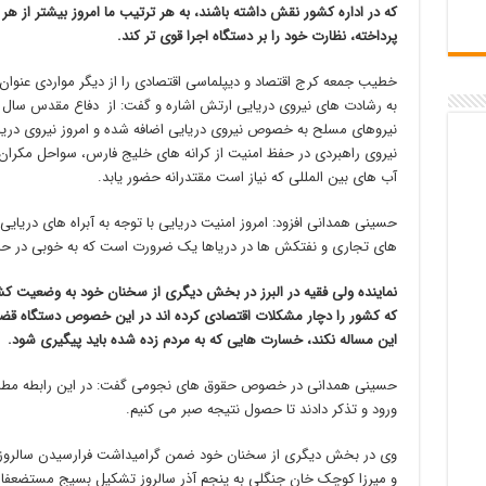
که در اداره کشور نقش داشته باشند، به هر ترتیب ما امروز بیشتر از هر
پرداخته، نظارت خود را بر دستگاه اجرا قوی تر کند.
خطیب جمعه کرج اقتصاد و دیپلماسی اقتصادی را از دیگر مواردی عنوان
به رشادت های نیروی دریایی ارتش اشاره و گفت: از دفاع مقدس سال ها
نیروهای مسلح به خصوص نیروی دریایی اضافه شده و امروز نیروی دریایی
نیروی راهبردی در حفظ امنیت از کرانه های خلیج فارس، سواحل مکران و
آب های بین المللی که نیاز است مقتدرانه حضور یابد.
حسینی همدانی افزود: امروز امنیت دریایی با توجه به آبراه های دریای
های تجاری و نفتکش ها در دریاها یک ضرورت است که به خوبی در ح
نماینده ولی فقیه در البرز در بخش دیگری از سخنان خود به وضعیت ک
که کشور را دچار مشکلات اقتصادی کرده اند در این خصوص دستگاه قضا
این مساله نکند، خسارت هایی که به مردم زده شده باید پیگیری شود.
حسینی همدانی در خصوص حقوق های نجومی گفت: در این رابطه مطالبی 
ورود و تذکر دادند تا حصول نتیجه صبر می کنیم.
وی در بخش دیگری از سخنان خود ضمن گرامیداشت فرارسیدن سالروز ش
و میرزا کوچک خان جنگلی به پنجم آذر سالروز تشکیل بسیج مستضعفان 