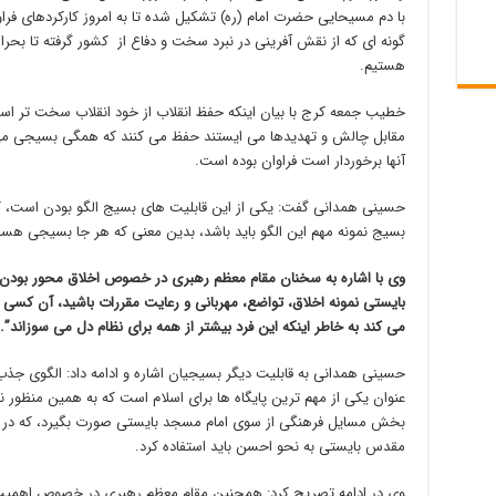
با دم مسیحایی حضرت امام (ره) تشکیل شده تا به امروز کارکردهای فراو
گونه ای که از نقش آفرینی در نبرد سخت و دفاع از کشور گرفته تا بحرا
هستیم.
خطیب جمعه کرج با بیان اینکه حفظ انقلاب از خود انقلاب سخت تر است 
مقابل چالش و تهدیدها می ایستند حفظ می کنند که همگی بسیجی می ب
آنها برخوردار است فراوان بوده است.
حسینی همدانی گفت: یکی از این قابلیت های بسیج الگو بودن است، که 
بسیج نمونه مهم این الگو باید باشد، بدین معنی که هر جا بسیجی هست د
وی با اشاره به سخنان مقام معظم رهبری در خصوص اخلاق محور بودن ب
بایستی نمونه اخلاق، تواضع، مهربانی و رعایت مقررات باشید، آن کسی
می کند به خاطر اینکه این فرد بیشتر از همه برای نظام دل می سوزاند”.
حسینی همدانی به قابلیت دیگر بسیجیان اشاره و ادامه داد: الگوی جذ
عنوان یکی از مهم ترین پایگاه ها برای اسلام است که به همین منظور ن
بخش مسایل فرهنگی از سوی امام مسجد بایستی صورت بگیرد، که در این
مقدس بایستی به نحو احسن باید استفاده کرد.
وی در ادامه تصریح کرد: همچنین مقام معظم رهبری در خصوص اهمیت 