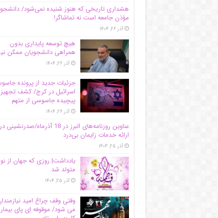
هشداری تاریخی که هنوز شنیده نمی‌شود/ دانشجو
مؤذن جامعه است نه تماشاگر!
آذر ۲۶, ۱۴۰۴
هیچ توسعه پایداری بدون
همراهی دانشجویان ممکن ن
آذر ۲۶, ۱۴۰۴
جزئیات جدید از پرونده جاس
اسرائیل در کرج/‌ کشف تجهیز
پیچیده جاسوسی از متهم
آذر ۲۶, ۱۴۰۴
عناوین روزنامه‌های البرز در ‌18 آذرماه/صدرنشینی در
ارائه خدمات زایمان بی‌درد
آذر ۲۵, ۱۴۰۴
یادداشت| روزی که جهان از نو
متولد شد
آذر ۲۵, ۱۴۰۴
وقتی وقف چراغ امید نیازمندا
می شود/ موقوفه ای پای بیمار