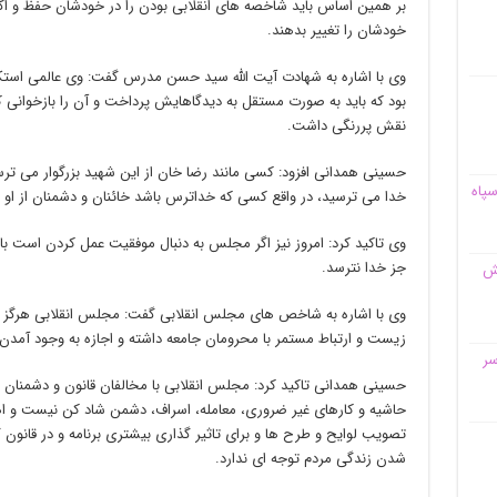
بر همین اساس باید شاخصه های انقلابی بودن را در خودشان حفظ و اگر 
خودشان را تغییر بدهند.
وی با اشاره به شهادت آیت الله سید حسن مدرس گفت: وی عالمی است
بود که باید به صورت مستقل به دیدگاهایش پرداخت و آن را بازخوانی 
نقش پررنگی داشت.
حسینی همدانی افزود: کسی مانند رضا خان از این شهید بزرگوار می ترس
سپاه
خدا می ترسید، در واقع کسی که خداترس باشد خائنان و دشمنان از او 
وی تاکید کرد: امروز نیز اگر مجلس به دنبال موفقیت عمل کردن است با
جز خدا نترسد.
قش
وی با اشاره به شاخص های مجلس انقلابی گفت: مجلس انقلابی هرگز ارت
زیست و ارتباط مستمر با محرومان جامعه داشته و اجازه به وجود آمدن
سر
حسینی همدانی تاکید کرد: مجلس انقلابی با مخالفان قانون و دشمنان 
حاشیه و کارهای غیر ضروری، معامله، اسراف، دشمن شاد کن نیست و اهل
تصویب لوایح و طرح ها و برای تاثیر گذاری بیشتری برنامه و در قانو
شدن زندگی مردم توجه ای ندارد.