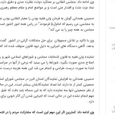
وی ادامه داد: مجلس انقلابی بر عملکرد دولت نظارت جدی و دقیق دارد،
نماد عزت ملت و اقتدار ملی است و بر مواضع امام و مقام معظم رهبری م
حسینی همدانی گوش به فرمان ولی فقیه بودن را معیار انقلابی بودن عن
به مجلسی می رسیم که امام(ره) فرمودند” در راس همه امور کشور ا
یست
مجلس بد همه چیز را بد می کند”.
وی با تاکید بر تلاش مسوولان برای حل مشکلات گرانی در کشور گفت: م
وس
بدهد، گاهی دستگاه های اجرایی به دلیل نبود قانون متوقف شده اند که
ات
نماینده ولی فقیه به قانون انتخابات مجلس و شوراهای اسلامی شهر و ر
اصلاح جدی صورت بگیرد، شوراها را می بینید که برخی از آنها در سراسر ک
ابتدا به صورت درست طراحی و انجام می شد این همه هزینه درست ن
حسینی همدانی به افزایش نمایندگان استان البرز در مجلس شورای اسلا
جمعیتی کمتر از ما دارند اما تعداد نمایندگانشان بیشتر است، این در ح
از نظر جمعیتی تنها سه نماینده دارد که به این مساله باید دقت که طبق 
مهم انجام نشده این در حالی است که اجرایی شدن آن آثار خوبی برای
دارد.
ن
ان
وی ادامه داد: کمترین اثر این مهم این است که مشارکت مردم را در انت