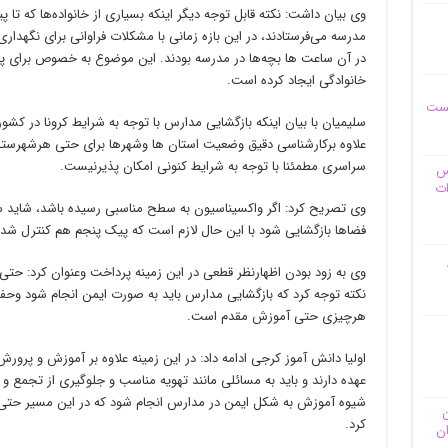
وی بیان داشت: نکته قابل توجه دیگر اینکه بسیاری از خانواده‌ها که تا پ
مدرسه می‌فرستادند، در این بازه زمانی با مشکلات فراوانی برای نگهدار
در آن ساعت‌ ها بچه‌ها در مدرسه بودند. این موضوع به خصوص برای پد
خانوادگی ایجاد کرده است.
یست
سلیمیان با بیان اینکه بازگشایی مدارس با توجه به شرایط کرونا در کش
علاوه برکارشناسی دقیق وضعیت استان ها وشهرها برای حتی هرشهرستان
سراسری مطمئنا با توجه به شرایط کنونی امکان پذیرنیست.
وس
ات
وی تصریح کرد: اگر واکسیناسیون به سطح مناسبی رسیده باشد، شاید س
فضاها بازگشایی شود با این حال لازم است که پیک پنجم هم کنترل شده
وی به زود بودن اظهارنظر قطعی در این زمینه پرداخت وعنوان کرد: حتی ا
نکته توجه کرد که بازگشایی مدارس باید به صورت ایمن انجام شود وحف
هرچیزی حتی آموزش مقدم است.
اولیا دانش آموز کرجی ادامه داد: در این زمینه علاوه بر آموزش و پرور
عهده دارند و باید به مسائلی مانند تهویه مناسب و جلوگیری از تجمع و ت
شیوه آموزش به شکل ایمن در مدارس انجام شود که در این مسیر حتی می
ن
کرد.
ان