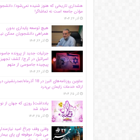
هشداری تاریخی که هنوز شنیده نمی‌شود/ دانشجو
مؤذن جامعه است نه تماشاگر!
آذر ۲۶, ۱۴۰۴
هیچ توسعه پایداری بدون
همراهی دانشجویان ممکن ن
آذر ۲۶, ۱۴۰۴
جزئیات جدید از پرونده جاس
اسرائیل در کرج/‌ کشف تجهیز
پیچیده جاسوسی از متهم
آذر ۲۶, ۱۴۰۴
عناوین روزنامه‌های البرز در ‌18 آذرماه/صدرنشینی در
ارائه خدمات زایمان بی‌درد
آذر ۲۵, ۱۴۰۴
یادداشت| روزی که جهان از نو
متولد شد
آذر ۲۵, ۱۴۰۴
وقتی وقف چراغ امید نیازمندا
می شود/ موقوفه ای پای بیمار