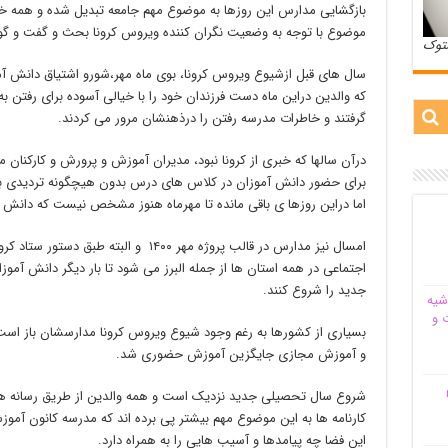
بازگشایی مدارس این روزها به موضوع مهم جامعه تبدیل شده و همه خانو
موضوع با توجه به وضعیت نگران کننده ویروس کرونا بحث و گفت و گو 
ستوک
سال های قبل ازشیوع ویروس کرونا، بوی ماه مهر،شورو اشتیاق دانش آ
که والدین دراین ماه دست فرزندان خود را با خیالی آسوده برای رفتن به
گرفتند و خاطرات مدرسه رفتن را درذهنشان مرور می کردند.
درآن سالها که خبری از کرونا نبود، مدیران آموزش و پرورش و کارکنان 
برای حضور دانش آموزان در کلاس های درس بدون هیچگونه تردیدی ب
اما دراین روزها ی باقی مانده تا مهرماه هنوز مشخص نیست که دانش آ
امسال نیز مدارس در قالب پروژه مهر ۱۴۰۰ و 
اجتماعی در همه استان ها از جمله البرز می شود تا بار دیگر دانش آمو
جدید را شروع کنند.
شیه‌
 و
و آموزش مجازی جایگزین آموزش حضوری شد.
م
شروع سال تحصیلی جدید نزدیک است و همه والدین از طریق رسانه ها و
کارنامه ها به این موضوع مهم بیشتر پی برده اند که مدرسه کانون آم
این فضا چه پیامدها و آسیب هایی را به همراه دارد.