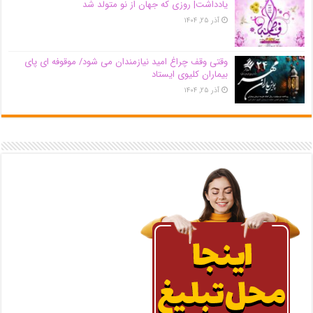
یادداشت| روزی که جهان از نو متولد شد
آذر ۲۵, ۱۴۰۴
وقتی وقف چراغ امید نیازمندان می شود/ موقوفه ای پای
بیماران کلیوی ایستاد
آذر ۲۵, ۱۴۰۴