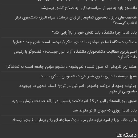
دانشجو باید به دور از سیاست‌زدگی، به صلاح کشور بیندیشد
شاخصه‌های بارز دانشجوی تمام‌عیار از زبان فرمانده سپاه البرز/ دانشجوی تراز
انقلاب کیست؟
یادداشت| چرا دانشگاه باید نقش خود را بازآرایی کند؟
مصائب دستگاه قضا در مواجهه با دعاوی ملکی/ دردسر اسناد عادی چند‌ دهه‌ای!
اصلی‌ترین مطالبات دانشجویان دانشگاه آزاد البرز چیست؟/ گفت‌وگو با رئیس
دانشگاه آز‌اد
هشداری تاریخی که هنوز شنیده نمی‌شود/ دانشجو مؤذن جامعه است نه تماشاگر!
هیچ توسعه پایداری بدون همراهی دانشجویان ممکن نیست
جزئیات جدید از پرونده جاسوس اسرائیل در کرج/‌ کشف تجهیزات پیچیده
جاسوسی از متهم
عناوین روزنامه‌های البرز در ‌18 آذرماه/صدرنشینی در ارائه خدمات زایمان بی‌درد
یادداشت| روزی که جهان از نو متولد شد
وقتی وقف چراغ امید نیازمندان می شود/ موقوفه ای پای بیماران کلیوی ایستاد
دسته‌ها