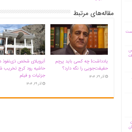
مقاله‌های مرتبط
یست
وس
ات
یادداشت| ‌چه کسی باید پرچم
اَبَر‌ویلای شخص ذی‌نفوذ د
حقیقت‌جویی را نگه دارد؟
حاشیه‌ رود کرج تخریب ش
جزئیات و فیلم
آذر ۲۹, ۱۴۰۴
آذر ۲۹, ۱۴۰۴
ن
ان