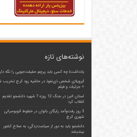
نوشته‌های تازه
یادداشت| ‌چه کسی باید پرچم حقیقت‌جویی را نگه دار
اَبَر‌ویلای شخص ذی‌نفوذ در حاشیه‌ رود کرج تخریب 
+ جزئیات و فیلم
استان البرز در جنگ 12 روزه 7 شهید دانشجو تقدیم
انقلاب کرد
3 روز رفت‌وآمد رایگان بانوان در خطوط اتوبوسرانی
شهری کرج
دانشجو باید به دور از سیاست‌زدگی، به صلاح کشور
بیندیشد