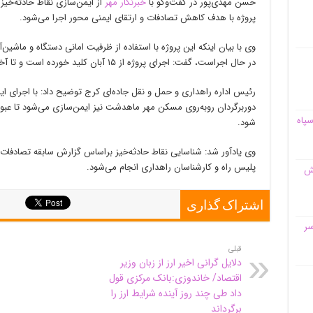
حسن مهدی‌پور در گفت‌وگو با
خبرنگار مهر
از ایمن‌سازی نقاط حادثه‌خیز
پروژه با هدف کاهش تصادفات و ارتقای ایمنی محور اجرا می‌شود.
وی با بیان اینکه این پروژه با استفاده از ظرفیت امانی دستگاه و ماشین‌آ
در حال اجراست، گفت: اجرای پروژه از ۱۵ آبان کلید خورده است و تا آخر هفته به پایان می‌رسد.
رئیس اداره راهداری و حمل و نقل جاده‌ای کرج توضیح داد: با اجرای این 
دوربرگردان روبه‌روی مسکن مهر ماهدشت نیز ایمن‌سازی می‌شود تا عبور
سپاه
شود.
وی یادآور شد: شناسایی نقاط حادثه‌خیز
براساس
گزارش سابقه تصادفات پ
پلیس راه و کارشناسان راهداری انجام می‌شود.
قش
اشتراک گذاری
سر
قبلی
دلایل گرانی اخیر ارز از زبان وزیر
اقتصاد/ خاندوزی:بانک مرکزی قول
داد طی چند روز آینده شرایط ارز را
برگرداند