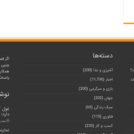
دسته‌ها
اگر قص
چنین ر
د؟
آشپزی و غذا
(200)
همکارا
پاسخگو
شد
اخبار
(11,736)
بازی و سرگرمی
(200)
نوشت
جهان
(202)
سبک زندگی
(63)
غول ک
دارد؛
فناوری
(115)
بهمن ۲۲, ۰۰
کسب و کار
(253)
نماین