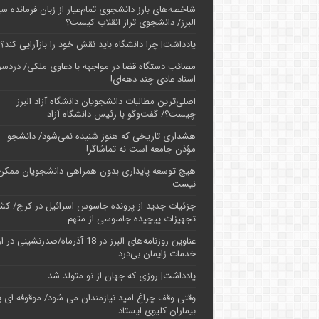
شاخصه‌های بارز دانشجوی تمام‌عیار از زبان فرمانده سپ
البرز/ دانشجوی تراز انقلاب کیست؟
یادداشت| چرا دانشگاه باید نقش خود را بازآرایی کند؟
مصائب دستگاه قضا در مواجهه با دعاوی ملکی/ دردسر
اسناد عادی چند‌ دهه‌ای!
اصلی‌ترین مطالبات دانشجویان دانشگاه آزاد البرز
چیست؟/ گفت‌وگو با رئیس دانشگاه آز‌اد
هشداری تاریخی که هنوز شنیده نمی‌شود/ دانشجو
مؤذن جامعه است نه تماشاگر!
هیچ توسعه پایداری بدون همراهی دانشجویان ممکن
نیست
جزئیات جدید از پرونده جاسوس اسرائیل در کرج/‌ ک
تجهیزات پیچیده جاسوسی از متهم
عناوین روزنامه‌های البرز در ‌18 آذرماه/صدرنشینی د
خدمات زایمان بی‌درد
یادداشت| روزی که جهان از نو متولد شد
وقتی وقف چراغ امید نیازمندان می شود/ موقوفه ای پ
بیماران کلیوی ایستاد