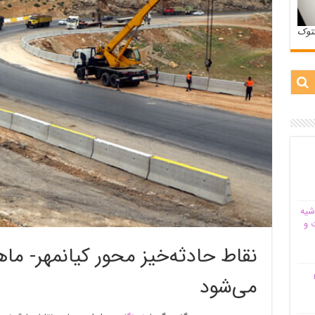
ستوک
شیه‌
 و
نقاط حادثه‌خیز محور کیانمهر- م
م
می‌شود