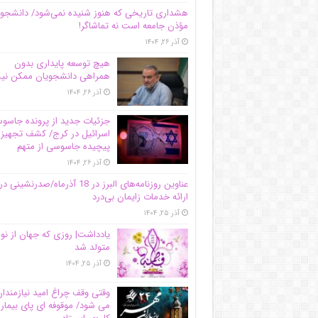
هشداری تاریخی که هنوز شنیده نمی‌شود/ دانشجو
مؤذن جامعه است نه تماشاگر!
آذر ۲۶, ۱۴۰۴
هیچ توسعه پایداری بدون
همراهی دانشجویان ممکن ن
آذر ۲۶, ۱۴۰۴
جزئیات جدید از پرونده جاس
اسرائیل در کرج/‌ کشف تجهیز
پیچیده جاسوسی از متهم
آذر ۲۶, ۱۴۰۴
عناوین روزنامه‌های البرز در ‌18 آذرماه/صدرنشینی در
ارائه خدمات زایمان بی‌درد
آذر ۲۵, ۱۴۰۴
یادداشت| روزی که جهان از نو
متولد شد
آذر ۲۵, ۱۴۰۴
وقتی وقف چراغ امید نیازمندا
می شود/ موقوفه ای پای بیمار