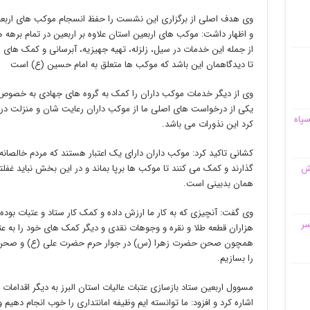
و اظهار داشت: موکب های اربعین استان علاوه بر اربعین در تمام برهه 
از جمله این خدمات در سیل، زلزله، تهیه جهیزیه، آبرسانی و کمک های م
تا دیدگاهمان این باشد که موکب ها متعلق به امام حسین (ع) است
وی از دیگر خدمات موکب داران را کمک به گروه های جهادی به خصوص
یکی از درخواست های اصلی ما از موکب داران رعایت شان و منزلت در ج
سپاه
کرد این نذورات می باشد.
کشانی تاکید کرد: موکب داران دارای یک اعتبار هستند که مردم خالصانه
قش
گذارند و کمک می کنند تا موکب ها برپا بماند و در این بخش نباید غف
همان بدبینی است.
وی گفت: آنچیزی که به کار ما ارزش داده و کمک کار ستاد و عتبات بود
سر
هزاران قطعه طلا و نقره و وجوهات نقدی و دیگر کمک های خود را به عتبا
همچون صحن حضرت زهرا (س) در جوار حرم حضرت علی (ع) و صحن عق
را بسازیم.
مسوول اربعین ستاد بازسازی عتبات عالیات استان البرز به دیگر اقدامات 
اشاره کرد و افزود: ما توانسته ایم وظیفه امانتداری را خوب انجام دهیم 