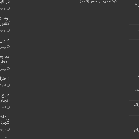
گردشگری و سفر
(228)
در البرز به 
اه
بهمن ۲۹, ۰۰
روسای
کشور 
بهمن ۲۲, ۰۰
طنین ب
بهمن ۲۲, ۰۰
تعطی
بهمن ۳, ۰۰
۲ هزار زندانی البرز در بخش تولید فعالیت دارند
آذر ۳, ۱۴۰۰
شف
طرح ک
انجام
ر ارائه
اسفند ۱۸, 
شهردا
ای
فروردین ۳
برتری