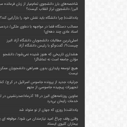
شاخصه‌های بارز دانشجوی تمام‌عیار از زبان فرمانده سپ
البرز/ دانشجوی تراز انقلاب کیست؟
یادداشت| چرا دانشگاه باید نقش خود را بازآرایی کند؟
مصائب دستگاه قضا در مواجهه با دعاوی ملکی/ دردسر
اسناد عادی چند‌ دهه‌ای!
اصلی‌ترین مطالبات دانشجویان دانشگاه آزاد البرز
چیست؟/ گفت‌وگو با رئیس دانشگاه آز‌اد
هشداری تاریخی که هنوز شنیده نمی‌شود/ دانشجو
مؤذن جامعه است نه تماشاگر!
هیچ توسعه پایداری بدون همراهی دانشجویان ممکن
نیست
جزئیات جدید از پرونده جاسوس اسرائیل در کرج/‌ ک
تجهیزات پیچیده جاسوسی از متهم
عناوین روزنامه‌های البرز در ‌18 آذرماه/صدرنشینی د
خدمات زایمان بی‌درد
یادداشت| روزی که جهان از نو متولد شد
وقتی وقف چراغ امید نیازمندان می شود/ موقوفه ای پ
بیماران کلیوی ایستاد