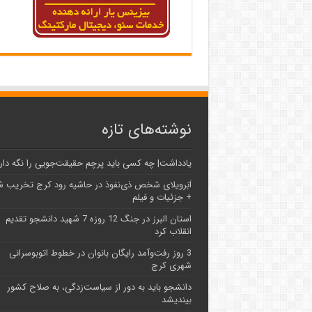
نوشته‌های تازه
یادداشت| ‌چه کسی باید پرچم حقیقت‌جویی را نگه دار
اَبَر‌ویلای شخص ذی‌نفوذ در حاشیه‌ رود کرج تخریب 
+ جزئیات و فیلم
استان البرز در جنگ 12 روزه 7 شهید دانشجو تقدیم
انقلاب کرد
3 روز رفت‌وآمد رایگان بانوان در خطوط اتوبوسرانی
شهری کرج
دانشجو باید به دور از سیاست‌زدگی، به صلاح کشور
بیندیشد