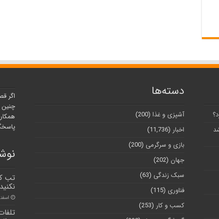
دسته‌ها
اگر قص
چنین ر
د؟
آشپزی و غذا
(200)
همکارا
پاسخگو
شد
اخبار
(11,736)
بازی و سرگرمی
(200)
نوشت
جهان
(202)
سبک زندگی
(63)
تب کر
نکنید
فناوری
(115)
اسفند ۲۵, 
کسب و کار
(253)
تلفات