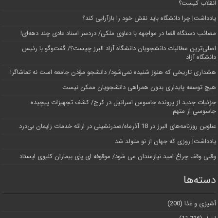
انقلاب کیست؟
یادداشت| چرا دانشگاه باید نقش خود را بازآرایی کند؟
مصائب دستگاه قضا در مواجهه با دعاوی ملکی/ دردسر اسناد عادی چند‌ دهه‌ای!
اصلی‌ترین مطالبات دانشجویان دانشگاه آزاد البرز چیست؟/ گفت‌وگو با رئیس
دانشگاه آز‌اد
هشداری تاریخی که هنوز شنیده نمی‌شود/ دانشجو مؤذن جامعه است نه تماشاگر!
هیچ توسعه پایداری بدون همراهی دانشجویان ممکن نیست
جزئیات جدید از پرونده جاسوس اسرائیل در کرج/‌ کشف تجهیزات پیچیده
جاسوسی از متهم
عناوین روزنامه‌های البرز در ‌18 آذرماه/صدرنشینی در ارائه خدمات زایمان بی‌درد
یادداشت| روزی که جهان از نو متولد شد
وقتی وقف چراغ امید نیازمندان می شود/ موقوفه ای پای بیماران کلیوی ایستاد
دسته‌ها
آشپزی و غذا
(200)