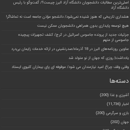
اصلی‌ترین مطالبات دانشجویان دانشگاه آزاد البرز چیست؟/ گفت‌وگو با رئیس
دانشگاه آز‌اد
هشداری تاریخی که هنوز شنیده نمی‌شود/ دانشجو مؤذن جامعه است نه تماشاگر!
هیچ توسعه پایداری بدون همراهی دانشجویان ممکن نیست
جزئیات جدید از پرونده جاسوس اسرائیل در کرج/‌ کشف تجهیزات پیچیده
جاسوسی از متهم
عناوین روزنامه‌های البرز در ‌18 آذرماه/صدرنشینی در ارائه خدمات زایمان بی‌درد
یادداشت| روزی که جهان از نو متولد شد
وقتی وقف چراغ امید نیازمندان می شود/ موقوفه ای پای بیماران کلیوی ایستاد
دسته‌ها
آشپزی و غذا
(200)
اخبار
(11,736)
بازی و سرگرمی
(200)
جهان
(202)