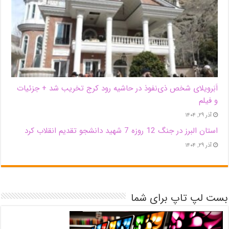
اَبَر‌ویلای شخص ذی‌نفوذ در حاشیه‌ رود کرج تخریب شد + جزئیات
و فیلم
آذر ۲۹, ۱۴۰۴
استان البرز در جنگ 12 روزه 7 شهید دانشجو تقدیم انقلاب کرد
آذر ۲۹, ۱۴۰۴
بست لپ تاپ برای شما