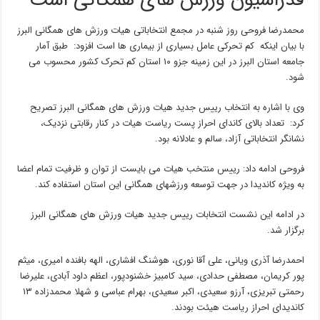
فدراسیون ورزش های همگانی است
محمدرضا فروحی روز شنبه در مجمع انتخاباتی هیات ورزش های همگانی البرز
با بیان اینکه کم تحرکی عامل بسیاری از بیماری ها است افزود: طبق آمار
جامعه استان البرز در این زمینه جزو ۱۰ استان کم تحرک کشور محسوب می
شود.
وی با اشاره به انتخاب رییس جدید هیات ورزش های همگانی البرز تصریح
کرد: تعداد بالای کاندای احراز پست ریاست هیات در کنار رقابتی نزدیک،
نشانگر انتخاباتی آزاد، سالم و عادلانه بود.
فروحی ادامه داد: رییس منتخب هیات می بایست از توان و ظرفیت تمام اعضا
به ویژه کاندیدا در جهت توسعه ورزشهای همگانی این استان استفاده کند.
در ادامه این نشست انتخابات رییس جدید هیات ورزش های همگانی البرز
برگزار شد.
احمدرضا آذری ویانی، علی آقا نوری، هوشنگ افشاری، الهه بافنده امیری، میثم
پور کریمان، مصطفی حدادی، سید کامبیز خشنودپور، اعظم داود آبادی، علیرضا
رحمتی تبریزی، آرزو سعیدی، اکبر سعیدی، بهرام عباسی و شهلا محمدزاده ۱۳
کاندیدای احراز ریاست هیئت بودند.