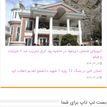
اَبَر‌ویلای شخص ذی‌نفوذ در حاشیه‌ رود کرج تخریب شد + جزئیات
و فیلم
آذر ۲۹, ۱۴۰۴
استان البرز در جنگ 12 روزه 7 شهید دانشجو تقدیم انقلاب کرد
آذر ۲۹, ۱۴۰۴
بست لپ تاپ برای شما