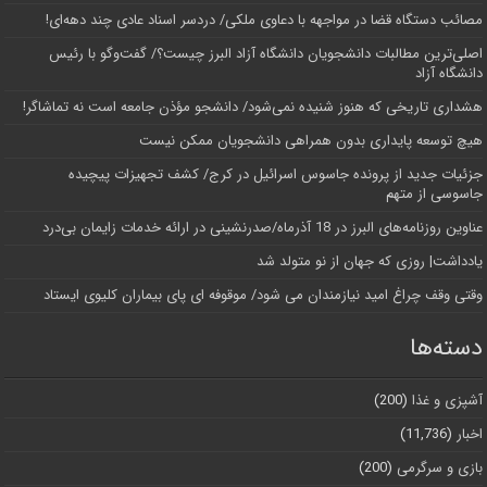
مصائب دستگاه قضا در مواجهه با دعاوی ملکی/ دردسر اسناد عادی چند‌ دهه‌ای!
اصلی‌ترین مطالبات دانشجویان دانشگاه آزاد البرز چیست؟/ گفت‌وگو با رئیس
دانشگاه آز‌اد
هشداری تاریخی که هنوز شنیده نمی‌شود/ دانشجو مؤذن جامعه است نه تماشاگر!
هیچ توسعه پایداری بدون همراهی دانشجویان ممکن نیست
جزئیات جدید از پرونده جاسوس اسرائیل در کرج/‌ کشف تجهیزات پیچیده
جاسوسی از متهم
عناوین روزنامه‌های البرز در ‌18 آذرماه/صدرنشینی در ارائه خدمات زایمان بی‌درد
یادداشت| روزی که جهان از نو متولد شد
وقتی وقف چراغ امید نیازمندان می شود/ موقوفه ای پای بیماران کلیوی ایستاد
دسته‌ها
آشپزی و غذا
(200)
اخبار
(11,736)
بازی و سرگرمی
(200)