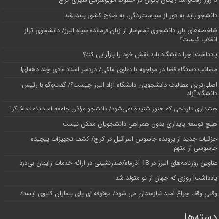
3 روز رفت‌وآمد رایگان بانوان در خطوط اتوبوسرانی شهری کرج
دانشجو باید به دور از سیاست‌زدگی، به صلاح کشور بیندیشد
شاخصه‌های بارز دانشجوی تمام‌عیار از زبان فرمانده سپاه البرز/ دانشجوی تراز
انقلاب کیست؟
یادداشت| چرا دانشگاه باید نقش خود را بازآرایی کند؟
مصائب دستگاه قضا در مواجهه با دعاوی ملکی/ دردسر اسناد عادی چند‌ دهه‌ای!
اصلی‌ترین مطالبات دانشجویان دانشگاه آزاد البرز چیست؟/ گفت‌وگو با رئیس
دانشگاه آز‌اد
هشداری تاریخی که هنوز شنیده نمی‌شود/ دانشجو مؤذن جامعه است نه تماشاگر!
هیچ توسعه پایداری بدون همراهی دانشجویان ممکن نیست
جزئیات جدید از پرونده جاسوس اسرائیل در کرج/‌ کشف تجهیزات پیچیده
جاسوسی از متهم
عناوین روزنامه‌های البرز در ‌18 آذرماه/صدرنشینی در ارائه خدمات زایمان بی‌درد
یادداشت| روزی که جهان از نو متولد شد
وقتی وقف چراغ امید نیازمندان می شود/ موقوفه ای پای بیماران کلیوی ایستاد
دسته‌ها