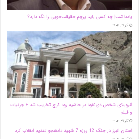
یادداشت| ‌چه کسی باید پرچم حقیقت‌جویی را نگه دارد؟
آذر ۲۹, ۱۴۰۴
اَبَر‌ویلای شخص ذی‌نفوذ در حاشیه‌ رود کرج تخریب شد + جزئیات
و فیلم
آذر ۲۹, ۱۴۰۴
استان البرز در جنگ 12 روزه 7 شهید دانشجو تقدیم انقلاب کرد