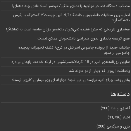
مصائب دستگاه قضا در مواجهه با دعاوی ملکی/ دردسر اسناد عادی چند‌ دهه‌ای!
اصلی‌ترین مطالبات دانشجویان دانشگاه آزاد البرز چیست؟/ گفت‌وگو با رئیس
دانشگاه آز‌اد
هشداری تاریخی که هنوز شنیده نمی‌شود/ دانشجو مؤذن جامعه است نه تماشاگر!
هیچ توسعه پایداری بدون همراهی دانشجویان ممکن نیست
جزئیات جدید از پرونده جاسوس اسرائیل در کرج/‌ کشف تجهیزات پیچیده
جاسوسی از متهم
عناوین روزنامه‌های البرز در ‌18 آذرماه/صدرنشینی در ارائه خدمات زایمان بی‌درد
یادداشت| روزی که جهان از نو متولد شد
وقتی وقف چراغ امید نیازمندان می شود/ موقوفه ای پای بیماران کلیوی ایستاد
دسته‌ها
آشپزی و غذا
(200)
اخبار
(11,736)
بازی و سرگرمی
(200)