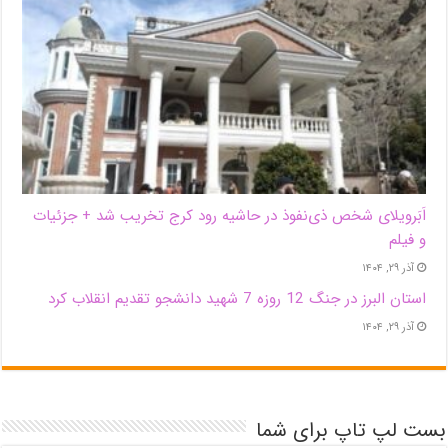
اَبَر‌ویلای شخص ذی‌نفوذ در حاشیه‌ رود کرج تخریب شد + جزئیات
و فیلم
آذر ۲۹, ۱۴۰۴
استان البرز در جنگ 12 روزه 7 شهید دانشجو تقدیم انقلاب کرد
آذر ۲۹, ۱۴۰۴
بست لپ تاپ برای شما