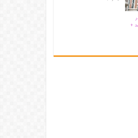
ر
د +