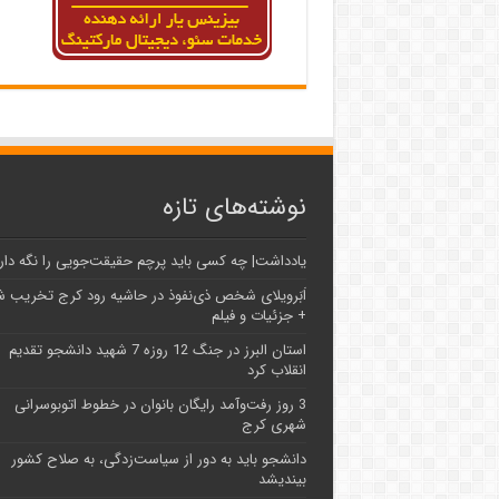
نوشته‌های تازه
یادداشت| ‌چه کسی باید پرچم حقیقت‌جویی را نگه دار
اَبَر‌ویلای شخص ذی‌نفوذ در حاشیه‌ رود کرج تخریب 
+ جزئیات و فیلم
استان البرز در جنگ 12 روزه 7 شهید دانشجو تقدیم
انقلاب کرد
3 روز رفت‌وآمد رایگان بانوان در خطوط اتوبوسرانی
شهری کرج
دانشجو باید به دور از سیاست‌زدگی، به صلاح کشور
بیندیشد