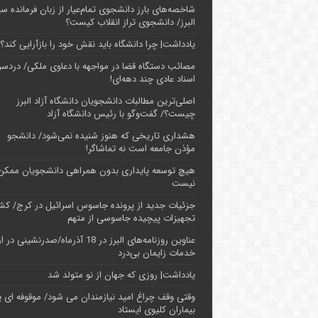
شاخصه‌های بارز دانشجوی تمام‌عیار از زبان فرمانده سپ
البرز/ دانشجوی تراز انقلاب کیست؟
یادداشت| چرا دانشگاه باید نقش خود را بازآرایی کند؟
مصائب دستگاه قضا در مواجهه با دعاوی ملکی/ دردسر
اسناد عادی چند‌ دهه‌ای!
اصلی‌ترین مطالبات دانشجویان دانشگاه آزاد البرز
چیست؟/ گفت‌وگو با رئیس دانشگاه آز‌اد
هشداری تاریخی که هنوز شنیده نمی‌شود/ دانشجو
مؤذن جامعه است نه تماشاگر!
هیچ توسعه پایداری بدون همراهی دانشجویان ممکن
نیست
جزئیات جدید از پرونده جاسوس اسرائیل در کرج/‌ ک
تجهیزات پیچیده جاسوسی از متهم
عناوین روزنامه‌های البرز در ‌18 آذرماه/صدرنشینی د
خدمات زایمان بی‌درد
یادداشت| روزی که جهان از نو متولد شد
وقتی وقف چراغ امید نیازمندان می شود/ موقوفه ای پ
بیماران کلیوی ایستاد