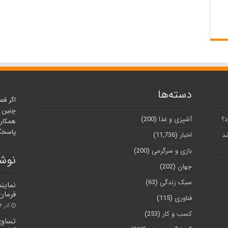
دسته‌ها
اگر قص
چنین ر
د؟
آشپزی و غذا
(200)
همکارا
پاسخگو
شد
اخبار
(11,736)
بازی و سرگرمی
(200)
نوشت
جهان
(202)
سبک زندگی
(63)
فرمان
فناوری
(115)
آذر ۴, ۱۴۰۰
کسب و کار
(253)
تساوی