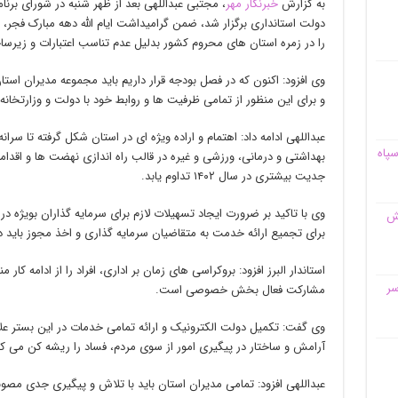
به گزارش
خبرنگار مهر
، مجتبی عبداللهی بعد از ظهر شنبه در شورای برن
دولت استانداری برگزار شد، ضمن گرامیداشت ایام الله دهه مبارک فجر،
را در زمره استان های محروم کشور بدلیل عدم تناسب اعتبارات و زیرس
وی افزود: اکنون که در فصل بودجه قرار داریم باید مجموعه مدیران است
و برای این منظور از تمامی ظرفیت ها و روابط خود با دولت و وزارتخانه
عبداللهی ادامه داد: اهتمام و اراده ویژه ای در استان شکل گرفته تا 
سپاه
بهداشتی و درمانی، ورزشی و غیره در قالب راه اندازی نهضت ها و اقدامات ق
جدیت بیشتری در سال ۱۴۰۲ تداوم یابد.
وی با تاکید بر ضرورت ایجاد تسهیلات لازم برای سرمایه گذاران بویژه
قش
برای تجمیع ارائه خدمت به متقاضیان سرمایه گذاری و اخذ مجوز باید در 
استاندار البرز افزود: بروکراسی های زمان بر اداری، افراد را از ادامه ک
سر
مشارکت فعال بخش خصوصی است.
وی گفت: تکمیل دولت الکترونیک و ارائه تمامی خدمات در این بستر علا
آرامش و ساختار در پیگیری امور از سوی مردم، فساد را ریشه کن می ک
عبداللهی افزود: تمامی مدیران استان باید با تلاش و پیگیری جدی مص