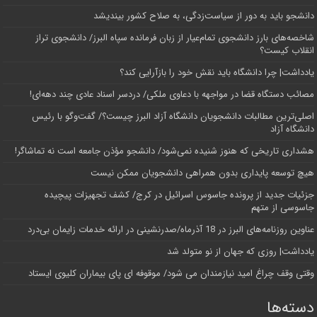
دانشجو باید به دور از سیاست‌زدگی، به صلاح کشور بیندیشد
شاخصه‌های بارز دانشجوی تمام‌عیار از زبان فرمانده سپاه البرز/ دانشجوی تراز
انقلاب کیست؟
یادداشت| چرا دانشگاه باید نقش خود را بازآرایی کند؟
مصائب دستگاه قضا در مواجهه با دعاوی ملکی/ دردسر اسناد عادی چند‌ دهه‌ای!
اصلی‌ترین مطالبات دانشجویان دانشگاه آزاد البرز چیست؟/ گفت‌وگو با رئیس
دانشگاه آز‌اد
هشداری تاریخی که هنوز شنیده نمی‌شود/ دانشجو مؤذن جامعه است نه تماشاگر!
هیچ توسعه پایداری بدون همراهی دانشجویان ممکن نیست
جزئیات جدید از پرونده جاسوس اسرائیل در کرج/‌ کشف تجهیزات پیچیده
جاسوسی از متهم
عناوین روزنامه‌های البرز در ‌18 آذرماه/صدرنشینی در ارائه خدمات زایمان بی‌درد
یادداشت| روزی که جهان از نو متولد شد
وقتی وقف چراغ امید نیازمندان می شود/ موقوفه ای پای بیماران کلیوی ایستاد
دسته‌ها