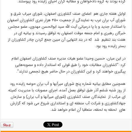
کرده بودند به گروه دادخواهان و مطالبه گران احیای زاینده رود پیوستند.
اوایل هفته جاری هم اعضای صنف کشاورزی اصفهان، شورای میراب شرق و
شورای آب بران غرب به نمایندگی از جمعیت ۴۵۰ هزار نفری کشاورزان اصفهان
با استاندار جدید و با پا درمیانی آیت الله سید ابوالحسن مهدوی، عضو مجلس
خبرگان رهبری و امام جمعه موقت اصفهان به توافق رسیدند و بیانیه ای در
هفت بند تنظیم شد که در بند انتهایی آن مبین جمع کردن چادر کشاورزان از
بستر زاینده رود بود.
در این میان، حسین وحیدا عضو هیات مدیره صنف کشاورزان اصفهان اعلام
کرد: “کشاورزان مطالبات خود را طبق قولی که استاندار داده و مصوبه‌هایی
پیگیری خواهند کرد و این کشاورزان در حال حاضر هیچ تجمعی ندارند”.
همچنین مطابق بیانیه شماره پنج شورای میرآبها و آب بران حوضه زاینده رود
از روز شنبه ششم آذر طبق توافق بعمل آمده، اجرای مصوبات با مدیریت کمیته
ای مرکب از نمایندگان صنف کشاورزی (شورای میرآبها و آب بران) و سازمان
جهادکشاورزی و شرکت آب منطقه ای و استانداری شروع می شود که گزارش
های لحظه به لحظه، متعاقبا آن اعلام خواهد شد.