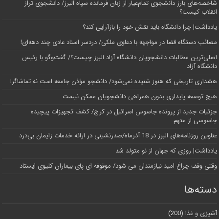
شاخصه‌های بارز دانشجوی تمام‌عیار از زبان فرمانده سپاه البرز/ دانشجوی تراز
انقلاب کیست؟
یادداشت| چرا دانشگاه باید نقش خود را بازآرایی کند؟
مصائب دستگاه قضا در مواجهه با دعاوی ملکی/ دردسر اسناد عادی چند‌ دهه‌ای!
اصلی‌ترین مطالبات دانشجویان دانشگاه آزاد البرز چیست؟/ گفت‌وگو با رئیس
دانشگاه آز‌اد
هشداری تاریخی که هنوز شنیده نمی‌شود/ دانشجو مؤذن جامعه است نه تماشاگر!
هیچ توسعه پایداری بدون همراهی دانشجویان ممکن نیست
جزئیات جدید از پرونده جاسوس اسرائیل در کرج/‌ کشف تجهیزات پیچیده
جاسوسی از متهم
عناوین روزنامه‌های البرز در ‌18 آذرماه/صدرنشینی در ارائه خدمات زایمان بی‌درد
یادداشت| روزی که جهان از نو متولد شد
وقتی وقف چراغ امید نیازمندان می شود/ موقوفه ای پای بیماران کلیوی ایستاد
دسته‌ها
آشپزی و غذا
(200)