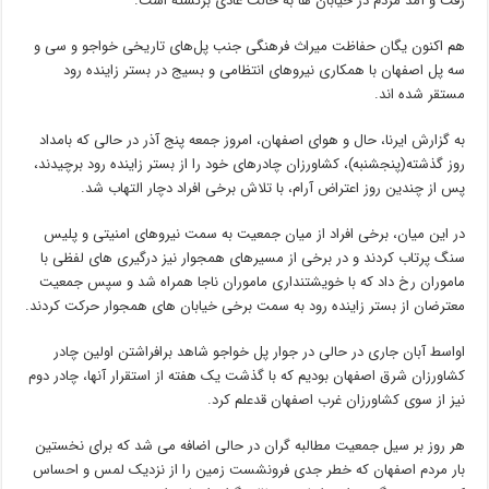
رفت و آمد مردم در خیابان ها به حالت عادی برگشته است.
هم اکنون یگان حفاظت میراث فرهنگی جنب پل‌های تاریخی خواجو و سی و
سه پل اصفهان با همکاری نیروهای انتظامی و بسیج در بستر زاینده رود
مستقر شده اند.
به گزارش ایرنا، حال و هوای اصفهان، امروز جمعه پنج آذر در حالی که بامداد
روز گذشته(پنجشنبه)، کشاورزان چادرهای خود را از بستر زاینده رود برچیدند،
پس از چندین روز اعتراض آرام، با تلاش برخی افراد دچار التهاب شد.
در این میان، برخی افراد از میان جمعیت به سمت نیروهای امنیتی و پلیس
سنگ پرتاب کردند و در برخی از مسیرهای همجوار نیز درگیری های لفظی با
ماموران رخ داد که با خویشتنداری ماموران ناجا همراه شد و سپس جمعیت
معترضان از بستر زاینده رود به سمت برخی خیابان های همجوار حرکت کردند.
اواسط آبان جاری در حالی در جوار پل‌ خواجو شاهد برافراشتن اولین چادر
کشاورزان شرق اصفهان بودیم که با گذشت یک هفته از استقرار آنها، چادر دوم
نیز از سوی کشاورزان غرب اصفهان قدعلم کرد.
هر روز بر سیل جمعیت مطالبه گران در حالی اضافه می شد که برای نخستین
بار مردم اصفهان که خطر جدی فرونشست زمین را از نزدیک لمس و احساس