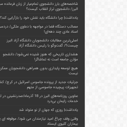
شاخصه‌های بارز دانشجوی تمام‌عیار از زبان فرمانده سپ
البرز/ دانشجوی تراز انقلاب کیست؟
یادداشت| چرا دانشگاه باید نقش خود را بازآرایی کند؟
مصائب دستگاه قضا در مواجهه با دعاوی ملکی/ دردسر
اسناد عادی چند‌ دهه‌ای!
اصلی‌ترین مطالبات دانشجویان دانشگاه آزاد البرز
چیست؟/ گفت‌وگو با رئیس دانشگاه آز‌اد
هشداری تاریخی که هنوز شنیده نمی‌شود/ دانشجو
مؤذن جامعه است نه تماشاگر!
هیچ توسعه پایداری بدون همراهی دانشجویان ممکن
نیست
جزئیات جدید از پرونده جاسوس اسرائیل در کرج/‌ ک
تجهیزات پیچیده جاسوسی از متهم
عناوین روزنامه‌های البرز در ‌18 آذرماه/صدرنشینی د
خدمات زایمان بی‌درد
یادداشت| روزی که جهان از نو متولد شد
وقتی وقف چراغ امید نیازمندان می شود/ موقوفه ای پ
بیماران کلیوی ایستاد