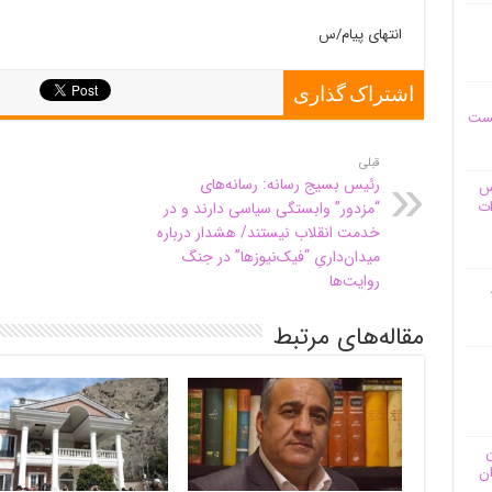
انتهای پیام/س
اشتراک گذاری
یست
قبلی
رئیس بسیج رسانه: رسانه‌های
وس
ات
“مزدور” وابستگی سیاسی دارند و در
خدمت انقلاب نیستند/ هشدار درباره
میدان‌داریِ “فیک‌نیوزها” در جنگ
روایت‌ها
مقاله‌های مرتبط
ن
ان