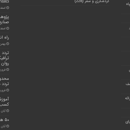
گردشگری و سفر
(228)
silci
اه
اسفند ۲۲, 
پژوهش
صنایع
اسفند ۲, ۰
راه ا
بهمن ۳, ۰۰
تردد 
ترافی
روان 
فروردین 
محدود
تردد 
شف
فروردین ۲
ر ارائه
آموزش
کسب 
آبان ۳۰, ۱۴۰۰
۵۰ هکتار از اراضی کشاورزی کرج آزاد سازی شد
ای
آبان ۳۰, ۱۴۰۰