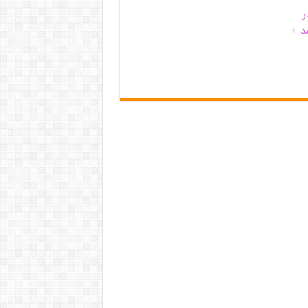
ر
د +