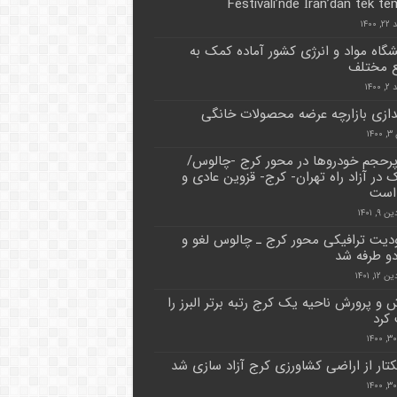
Festivali’nde İran’dan tek tem
۱۴۰۰
گاه مواد و انرژی کشور آماده کمک به
 مختلف
۱۴۰
ندازی بازارچه عرضه محصولات خانگی
۱۴
پرحجم خودروها در محور کرج -چالوس/
ک در آزاد راه تهران- کرج- قزوین عادی و
است
۹, ۱۴۰۱
یت ترافیکی محور کرج ـ چالوس لغو و
دو طرفه شد
۱, ۱۴۰۱
 و پرورش ناحیه یک کرج رتبه برتر البرز را
کرد