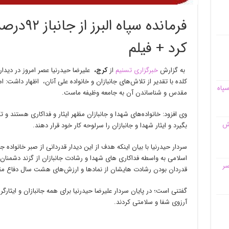
فرمانده س
کرد + فیلم
به گزارش
خبرگزاری تسنیم
از
کرج،
علیرضا حیدرنیا عصر امروز در دیدار
کلده با تقدیر از تلاش‌های جانبازان و خانواده علی آنان، اظهار داشت:
سپاه
مقدس و شناساندن آن به جامعه وظیفه ماست.
وی افزود: خانواده‌های شهدا و جانبازان مظهر ایثار و فداکاری هستند و تکر
قش
بگیرد و ایثار شهدا و جانبازان را سرلوحه کار خود قرار دهند.
سردار حیدرنیا با بیان اینکه هدف از این دیدار قدردانی از صبر خانواده جا
اسلامی به واسطه فداکاری های شهدا و رشادت جانبازان از گزند دشمنان د
سر
قدردان بودن رشادت هایشان از نمادها و ارزش‌های هشت سال دفاع مقدس
گفتنی است؛ در پایان سردار علیرضا حیدرنیا برای همه جانبازان و ایثارگرا
آرزوی شفا و سلامتی کردند.