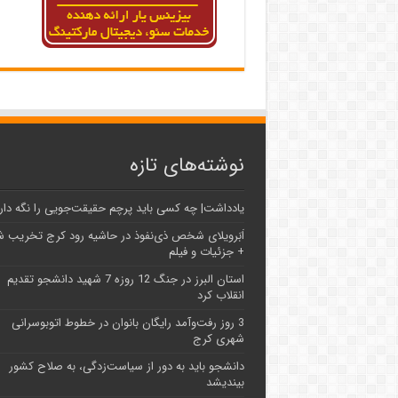
نوشته‌های تازه
یادداشت| ‌چه کسی باید پرچم حقیقت‌جویی را نگه دار
اَبَر‌ویلای شخص ذی‌نفوذ در حاشیه‌ رود کرج تخریب 
+ جزئیات و فیلم
استان البرز در جنگ 12 روزه 7 شهید دانشجو تقدیم
انقلاب کرد
3 روز رفت‌وآمد رایگان بانوان در خطوط اتوبوسرانی
شهری کرج
دانشجو باید به دور از سیاست‌زدگی، به صلاح کشور
بیندیشد