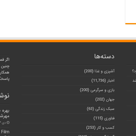
دسته‌ها
اگر قص
چنین ر
د؟
آشپزی و غذا
(200)
همکارا
پاسخگو
شد
اخبار
(11,736)
بازی و سرگرمی
(200)
نوشت
جهان
(202)
سبک زندگی
(63)
مهرشه
فناوری
(115)
دی ۲۳, ۱۴۰۰
کسب و کار
(253)
 Film