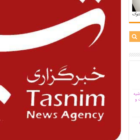
ستوک
شیه‌
 و
م