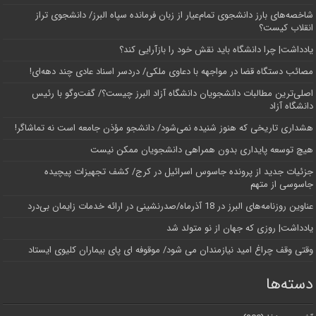
شاخصه‌های بارز دانشجوی تمام‌عیار از زبان فرمانده سپاه البرز/ دانشجوی تراز
انقلاب کیست؟
یادداشت| چرا دانشگاه باید نقش خود را بازآرایی کند؟
مصائب دستگاه قضا در مواجهه با دعاوی ملکی/ دردسر اسناد عادی چند‌ دهه‌ای!
اصلی‌ترین مطالبات دانشجویان دانشگاه آزاد البرز چیست؟/ گفت‌وگو با رئیس
دانشگاه آز‌اد
هشداری تاریخی که هنوز شنیده نمی‌شود/ دانشجو مؤذن جامعه است نه تماشاگر!
هیچ توسعه پایداری بدون همراهی دانشجویان ممکن نیست
جزئیات جدید از پرونده جاسوس اسرائیل در کرج/‌ کشف تجهیزات پیچیده
جاسوسی از متهم
عناوین روزنامه‌های البرز در ‌18 آذرماه/صدرنشینی در ارائه خدمات زایمان بی‌درد
یادداشت| روزی که جهان از نو متولد شد
وقتی وقف چراغ امید نیازمندان می شود/ موقوفه ای پای بیماران کلیوی ایستاد
دسته‌ها