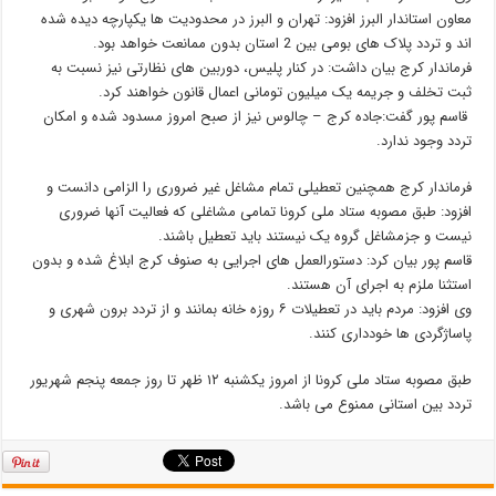
معاون استاندار البرز افزود: تهران و البرز در محدودیت ها یکپارچه دیده شده
اند و تردد پلاک های بومی بین 2 استان بدون ممانعت خواهد بود.
فرماندار کرج بیان داشت: در کنار پلیس، دوربین های نظارتی نیز نسبت به
ثبت تخلف و جریمه یک میلیون تومانی اعمال قانون خواهند کرد.
قاسم پور گفت:جاده کرج – چالوس نیز از صبح امروز مسدود شده و امکان
تردد وجود ندارد.
فرماندار کرج همچنین تعطیلی تمام مشاغل غیر ضروری را الزامی دانست و
افزود: طبق مصوبه ستاد ملی کرونا تمامی مشاغلی که فعالیت آنها ضروری
نیست و جزمشاغل گروه یک نیستند باید تعطیل باشند.
قاسم پور بیان کرد: دستورالعمل های اجرایی به صنوف کرج ابلاغ شده و بدون
استثنا ملزم به اجرای آن هستند.
وی افزود: مردم باید در تعطیلات ۶ روزه خانه بمانند و از تردد برون شهری و
پاساژگردی ها خودداری کنند.
طبق مصوبه ستاد ملی کرونا از امروز یکشنبه ۱۲ ظهر تا روز جمعه پنجم شهریور
تردد بین استانی ممنوع می باشد.