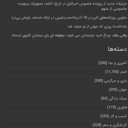
جزئیات جدید از پرونده جاسوس اسرائیل در کرج/‌ کشف تجهیزات پیچیده
جاسوسی از متهم
عناوین روزنامه‌های البرز در ‌18 آذرماه/صدرنشینی در ارائه خدمات زایمان بی‌درد
یادداشت| روزی که جهان از نو متولد شد
وقتی وقف چراغ امید نیازمندان می شود/ موقوفه ای پای بیماران کلیوی ایستاد
دسته‌ها
آشپزی و غذا
(200)
اخبار
(11,736)
بازی و سرگرمی
(200)
جهان
(202)
سبک زندگی
(63)
فناوری
(115)
کسب و کار
(253)
گردشگری و سفر
(228)