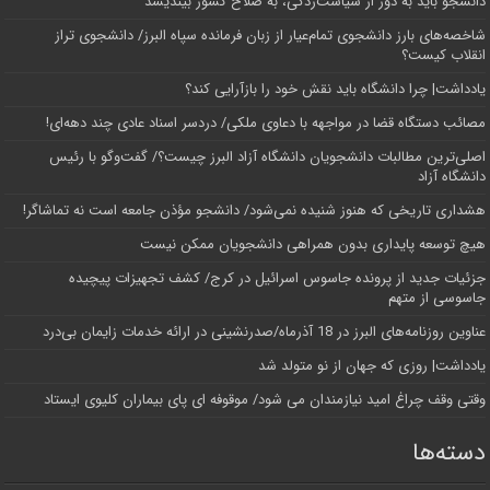
دانشجو باید به دور از سیاست‌زدگی، به صلاح کشور بیندیشد
شاخصه‌های بارز دانشجوی تمام‌عیار از زبان فرمانده سپاه البرز/ دانشجوی تراز
انقلاب کیست؟
یادداشت| چرا دانشگاه باید نقش خود را بازآرایی کند؟
مصائب دستگاه قضا در مواجهه با دعاوی ملکی/ دردسر اسناد عادی چند‌ دهه‌ای!
اصلی‌ترین مطالبات دانشجویان دانشگاه آزاد البرز چیست؟/ گفت‌وگو با رئیس
دانشگاه آز‌اد
هشداری تاریخی که هنوز شنیده نمی‌شود/ دانشجو مؤذن جامعه است نه تماشاگر!
هیچ توسعه پایداری بدون همراهی دانشجویان ممکن نیست
جزئیات جدید از پرونده جاسوس اسرائیل در کرج/‌ کشف تجهیزات پیچیده
جاسوسی از متهم
عناوین روزنامه‌های البرز در ‌18 آذرماه/صدرنشینی در ارائه خدمات زایمان بی‌درد
یادداشت| روزی که جهان از نو متولد شد
وقتی وقف چراغ امید نیازمندان می شود/ موقوفه ای پای بیماران کلیوی ایستاد
دسته‌ها