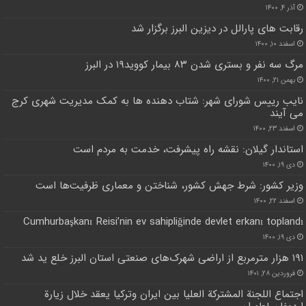
آذر ۴, ۱۴۰۰
رقابت های پارالل در دیزین البرز برگزار شد
اسفند ۱۰, ۱۴۰۰
مرگ سه نفر و بستری شدن ۸۳ بیمار کووید۱۹ در البرز
بهمن ۲۱, ۱۴۰۰
نایب رییس شورای شهر: شتاب دهنده ها به کمک مدیریت شهری کرج
می آیند
اسفند ۲۳, ۱۴۰۰
استاندار گیلان: نقشه راه پیشرفت، خدمت به مردم است
دی ۱۹, ۱۴۰۰
وزیر کشور: شرط جهش کشور، شناختن و معماری ظرفیت‌ها است
اسفند ۲۲, ۱۴۰۰
Cumhurbaşkanı Reisi’nin ev sahipliğinde devlet erkanı toplandı
دی ۱۹, ۱۴۰۰
۱۹۱ هزار مترمربع از اراضی شهرک‌های صنعتی استان البرز خلع ید شد
فروردین ۲۸, ۱۴۰۱
اجتماع اللجنة المشتركة العليا بين ايران وتركيا يعقد خلال زيارة