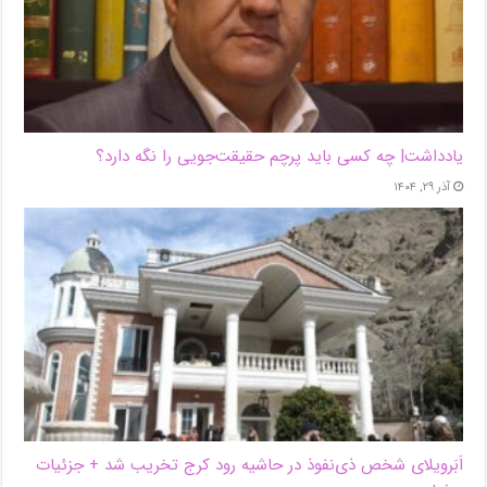
یادداشت| ‌چه کسی باید پرچم حقیقت‌جویی را نگه دارد؟
آذر ۲۹, ۱۴۰۴
اَبَر‌ویلای شخص ذی‌نفوذ در حاشیه‌ رود کرج تخریب شد + جزئیات