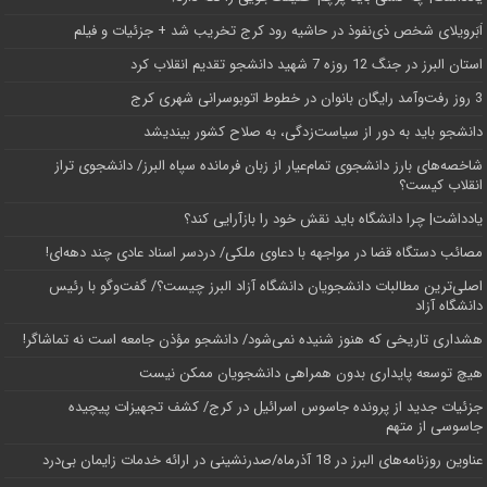
اَبَر‌ویلای شخص ذی‌نفوذ در حاشیه‌ رود کرج تخریب شد + جزئیات و فیلم
استان البرز در جنگ 12 روزه 7 شهید دانشجو تقدیم انقلاب کرد
3 روز رفت‌وآمد رایگان بانوان در خطوط اتوبوسرانی شهری کرج
دانشجو باید به دور از سیاست‌زدگی، به صلاح کشور بیندیشد
شاخصه‌های بارز دانشجوی تمام‌عیار از زبان فرمانده سپاه البرز/ دانشجوی تراز
انقلاب کیست؟
یادداشت| چرا دانشگاه باید نقش خود را بازآرایی کند؟
مصائب دستگاه قضا در مواجهه با دعاوی ملکی/ دردسر اسناد عادی چند‌ دهه‌ای!
اصلی‌ترین مطالبات دانشجویان دانشگاه آزاد البرز چیست؟/ گفت‌وگو با رئیس
دانشگاه آز‌اد
هشداری تاریخی که هنوز شنیده نمی‌شود/ دانشجو مؤذن جامعه است نه تماشاگر!
هیچ توسعه پایداری بدون همراهی دانشجویان ممکن نیست
جزئیات جدید از پرونده جاسوس اسرائیل در کرج/‌ کشف تجهیزات پیچیده
جاسوسی از متهم
عناوین روزنامه‌های البرز در ‌18 آذرماه/صدرنشینی در ارائه خدمات زایمان بی‌درد