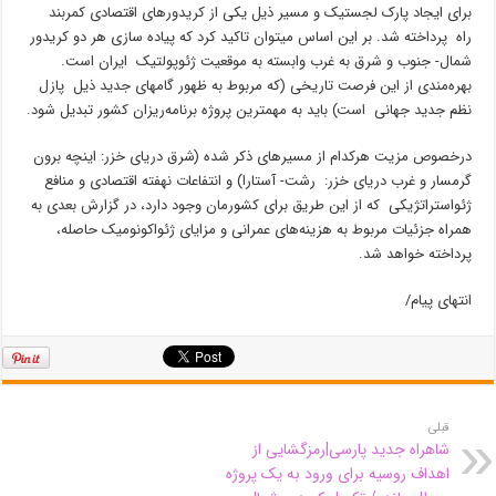
برای ایجاد پارک لجستیک و مسیر ذیل یکی از کریدورهای اقتصادی کمربند
راه پرداخته شد. بر این اساس میتوان تاکید کرد که پیاده سازی هر دو کریدور
شمال- جنوب و شرق به غرب وابسته به موقعیت ژئوپولتیک ایران است.
بهره‌مندی از این فرصت تاریخی (که مربوط به ظهور گامهای جدید ذیل پازل
نظم جدید جهانی است) باید به مهمترین پروژه برنامه‌ریزان کشور تبدیل شود.
درخصوص مزیت هرکدام از مسیرهای ذکر شده (شرق دریای خزر: اینچه برون
گرمسار و غرب دریای خزر: رشت- آستارا) و انتفاعات نهفته اقتصادی و منافع
ژئواستراتژیکی که از این طریق برای کشورمان وجود دارد، در گزارش بعدی به
همراه جزئیات مربوط به هزینه‌های عمرانی و مزایای ژئواکونومیک حاصله،
پرداخته خواهد شد.
انتهای پیام/
قبلی
شاهراه جدید پارسی|رمزگشایی از
اهداف روسیه برای ورود به یک پروژه‌