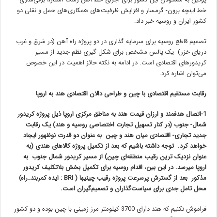
خط اینچه برون- گرمسار و افزایش ظرفیت‌های همکاری‌های حمل و نقلی دو
کشور ایران و روسیه خبر داد.
تصمیم قاطع روسیه برای سرمایه گذاری در دو پروژه راه آهن (در شرق و غرب
دریای خزر) یک پالس مشخص برای شکل گیری نظم جدید از مسیر
کریدورهای اقتصادی است. در ادامه به نکته حائز اهمیت در این خصوص
می‌توان اشاره کرد.
رقابت مستقیم اقتصادی با چین و طراحی دالان اقتصادی هند به اروپا
1-اتصال هدفمند و ارزان قیمت هند به مناطق مرکزی اروپا ذیل پروژه کریدور
شمال- جنوب (در کنار تسهیل تجارت اختصاصی روسیه و هند) یک رقابت
جدید تجاری- اقتصادی میان هند و چین به عنوان دو قدرت نوظهور ایجاد
خواهد کرد.
توجه داشته باشیم که بعد از تکمیل پروژه کالاهای هندی (به
عنوان نزدیک ترین رقیب منطقه‌ای چین) از مسیر کریدور شمال جنوب به
اروپا میرسد. در این بین، اقدام روسیه برای تکمیل بخش بلاتکلیف کریدور
مذکور بعد از گسترش پرسرعت پروژه رقیب چینیها ( BRI : ایده کمربند_راه)
محل تامل جدی برای سیاست‌گذاران و تصمیم‌گیران است.
فراموش نکنیم که هند دارای 3700 کیلومتر مرز زمینی با چین بوده و دو کشور