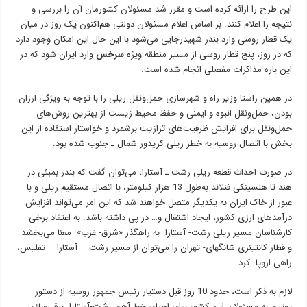
این طرح را ارائه کرده است و مقرر شد مسئولان کشورمان آن را بررسی و
نتیجه را اعلام کنند. بر اساس اعلام مسئولان دولتی هم‌اکنون یک روز در میان
یک قطار روسی وارد بندر شهیدرجایی می‌شود با این حال این امکان وجود دارد
که در روز، پنج قطار روسی از مسیر منطقه ویژه
سرخس
وارد ایران شود که در
این باره مذاکرات مفصلی انجام شده است.
در همین راستا وزیر راه و شهرسازی حمل‌ونقل ریلی را با توجه به ویژگی ارزان
بودن، حمل‌ونقل انبوه و ایمنی و حفظ محیط زیست از بهترین روش‌های
حمل‌ونقل برای افزایش ظرفیت‌های ترازیت برشمرد و خواستار استفاده از این
بخش با اتصال روسیه به خطر ریلی کریدور شمال ـ جنوب شده بود.
در صورت احداث قطعه ریلی رشت ـ آستارا، می‌توان گفت که بندر بمبئی در
هند تا هلسینکی فنلاند به‌طول 13 هزار کیلومتر، با اتصال مستقیم ریلی و با
عبور از خاک ایران به یکدیگر متصل خواهند شد که این امر می‌تواند افزایش
درآمدهای ارزی کشور، ایجاد اشتغال و… در پی داشته باشد. به اعتقاد برخی
کارشناسان مسیر ریلی رشت- آستارا به راهگذر «شرق- غرب» معنا می‌بخشد
و قطار کانتینری شانگهای- تهران را می‌توان از مسیر رشت – آستارا – تفلیس،
راهی اروپا کرد.
لازم به ذکر است، حدود 10 روز قبل دستیار رئیس جمهور روسیه از دستور
پوتین به مسئولان این کشور برای اجرای خط آهن رشت-آستارا، برقی‌سازی