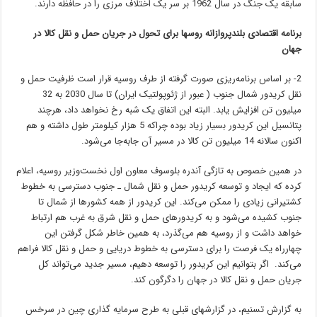
سابقه یک جنگ در سال 1962 بر سر یک اختلاف مرزی را در حافظه دارند.
برنامه‌ اقتصادی بلندپروازانه روسها برای تحول در جریان حمل و نقل کالا در
جهان
2- بر اساس برنامه‌ریزی صورت گرفته از طرف روسیه قرار است ظرفیت حمل و
نقل کریدور شمال جنوب ( عبور از ژئوپولتیک ایران) تا سال 2030 به 32
میلیون تن افزایش یابد. البته این اتفاق یک شبه رخ نخواهد داد، هرچند
پتانسیل این کریدور بسیار زیاد بوده چراکه 5 هزار کیلومتر طول داشته و هم
اکنون سالانه 14 میلیون تن کالا در مسیر‌ آن جابه‌جا می‌شود.
در همین خصوص به تازگی آندره بلوسوف معاون اول نخست‌وزیر روسیه، اعلام
کرده که ایجاد و توسعه کریدور حمل و نقل شمال ـ جنوب دسترسی به خطوط
کشتیرانی زیادی را ممکن می‌کند. این کریدور از همه کشورها از شمال تا
جنوب کشیده می‌شود و به کریدورهای حمل و نقل شرق به غرب هم ارتباط
خواهد داشت و از روسیه هم می‌گذرد، به همین خاطر شکل گرفتن این
چهارراه یک فرصت را برای دسترسی به خطوط دریایی و حمل و نقل کالا فراهم
می‌کند. اگر بتوانیم این کریدور را توسعه دهیم، مسیر جدید می‌تواند کل
جریان حمل و نقل کالا در جهان را دگرگون کند.
به گزارش تسنیم، در گزارشهای قبلی به طرح سرمایه گذاری چین در سرخس