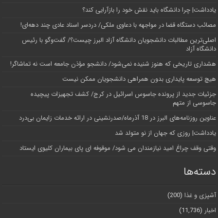
یادداشت| چرا دانشگاه باید نقش خود را بازآرایی کند؟
مصائب دستگاه قضا در مواجهه با دعاوی ملکی/ دردسر اسناد عادی چند‌ دهه‌ای!
اصلی‌ترین مطالبات دانشجویان دانشگاه آزاد البرز چیست؟/ گفت‌وگو با رئیس
دانشگاه آز‌اد
هشداری تاریخی که هنوز شنیده نمی‌شود/ دانشجو مؤذن جامعه است نه تماشاگر!
هیچ توسعه پایداری بدون همراهی دانشجویان ممکن نیست
جزئیات جدید از پرونده جاسوس اسرائیل در کرج/‌ کشف تجهیزات پیچیده
جاسوسی از متهم
عناوین روزنامه‌های البرز در ‌18 آذرماه/صدرنشینی در ارائه خدمات زایمان بی‌درد
یادداشت| روزی که جهان از نو متولد شد
وقتی وقف چراغ امید نیازمندان می شود/ موقوفه ای پای بیماران کلیوی ایستاد
دسته‌ها
آشپزی و غذا
(200)
اخبار
(11,736)