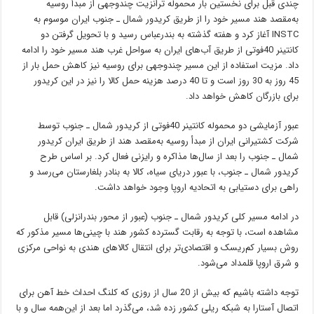
چندی قبل برای نخستین بار محموله ترانزیت چندوجهی از مبدأ روسیه
به‌مقصد هند مسیر خود را از طریق کریدور شمال ـ جنوب ایران موسوم به
INSTC آغاز کرد و هفته گذشته به بندرعباس رسید و با تحویل گرفتن دو
کانتینر 40فوتی از طریق آب‌های ایران به سواحل غرب هند مسیر خود را ادامه
داد. مزیت استفاده از این مسیر چندوجهی برای روسیه نیز کاهش حمل بار از
45 روز به 30 روز است و تا 40 درصد هزینه‌ حمل کالا را نیز در این کریدور
برای بازرگان کاهش خواهد داد.
عبور آزمایشی دو محموله کانتینر 40فوتی از کریدور شمال‌ ـ جنوب‌ توسط
شرکت کشتیرانی ایران از مبدأ روسیه به‌مقصد هند از طریق ایران کریدور
شمال ـ جنوب را بعد از سال‌ها مذاکره و رایزنی فعال کرد. بر اساس طرح
کریدور شمال ـ جنوب، با عبور دریای سیاه، کالا به بنادر بلغارستان می‌رسد و
راهی برای دستیابی به اتحادیه اروپا وجود خواهد داشت.
در ادامه مسیر کلی کریدور شمال ـ جنوب (عبور از محور بندرانزلی) قابل
مشاهده است، با توجه به رقابت گسترده کشور هند با چینی‌ها مسیر مذکور که
روش بسیار کم‌ریسک و اقتصادی‌تر برای انتقال کالاهای هندی به نواحی مرکزی
و شرق اروپا قلمداد می‌شود.
توجه داشته باشیم که بیش از 20 سال از روزی که کلنگ احداث خط آهن برای
اتصال آستارا به شبکه ریلی کشور زده شد، می‌گذرد اما بعد از این‌همه سال و با