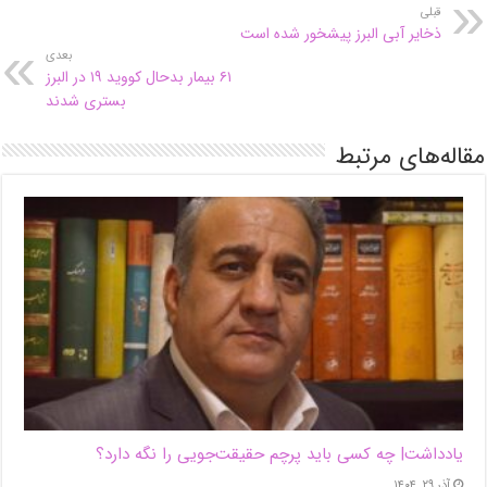
قبلی
ذخایر آبی البرز پیشخور شده است
بعدی
۶۱ بیمار بدحال کووید ۱۹ در البرز
بستری شدند
مقاله‌های مرتبط
یادداشت| ‌چه کسی باید پرچم حقیقت‌جویی را نگه دارد؟
آذر ۲۹, ۱۴۰۴