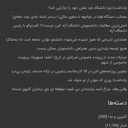
یادداشت| چرا دانشگاه باید نقش خود را بازآرایی کند؟
مصائب دستگاه قضا در مواجهه با دعاوی ملکی/ دردسر اسناد عادی چند‌ دهه‌ای!
اصلی‌ترین مطالبات دانشجویان دانشگاه آزاد البرز چیست؟/ گفت‌وگو با رئیس
دانشگاه آز‌اد
هشداری تاریخی که هنوز شنیده نمی‌شود/ دانشجو مؤذن جامعه است نه تماشاگر!
هیچ توسعه پایداری بدون همراهی دانشجویان ممکن نیست
جزئیات جدید از پرونده جاسوس اسرائیل در کرج/‌ کشف تجهیزات پیچیده
جاسوسی از متهم
عناوین روزنامه‌های البرز در ‌18 آذرماه/صدرنشینی در ارائه خدمات زایمان بی‌درد
یادداشت| روزی که جهان از نو متولد شد
وقتی وقف چراغ امید نیازمندان می شود/ موقوفه ای پای بیماران کلیوی ایستاد
دسته‌ها
آشپزی و غذا
(200)
اخبار
(11,736)