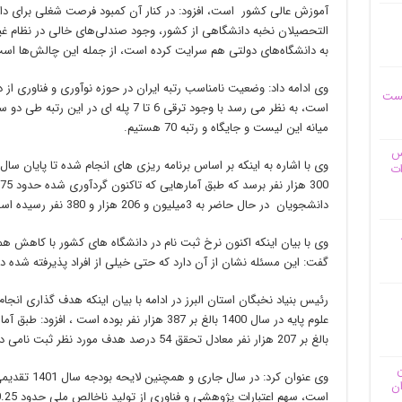
آموزش عالی کشور است، افزود: در کنار آن کمبود فرصت شغلی برای د
التحصیلان نخبه دانشگاهی از کشور، وجود صندلی‌های خالی در نظام غیر
به دانشگاه‌های دولتی هم سرایت کرده است، از جمله این چالش‌ها اس
وی ادامه داد: وضعیت نامناسب رتبه ایران در حوزه نوآوری و فناوری ا
یست
میانه این لیست و جایگاه و رتبه 70 هستیم.
وس
ات
دانشجویان در حال حاضر به 3میلیون و 206 هزار و 380 نفر رسیده است.
گفت: این مسئله نشان از آن دارد که حتی خیلی از افراد پذیرفته شده در 
رئیس بنیاد نخبگان استان البرز در ادامه با بیان اینکه هدف گذاری انج
علوم پایه در سال 1400 بالغ بر 387 هزار نفر بوده
بالغ بر 207 هزار نفر معادل تحقق 54 درصد هدف مورد نظر ثبت نامی در این رشته ها داشته ایم.
ن
وی عنوان کرد:
ان
است، سهم اعتبارات پژوهشی و فناوری از تولید ناخالص ملی حدود 0.25 درصد است.