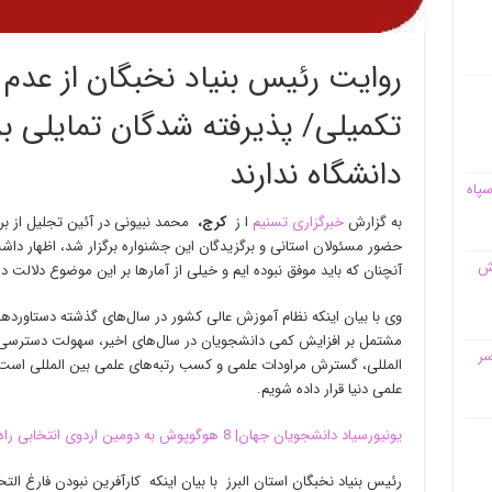
روایت رئیس بنیاد نخبگان از عدم 
تکمیلی/ پذیرفته شدگان تمایلی بر
دانشگاه ندارند
سپاه
به گزارش
خبرگزاری تسنیم
ا ز
کرج
،
محمد نبیونی در آئین تجلیل از برگ
حضور مسئولان استانی و برگزیدگان این جشنواره برگزار شد، اظهار داش
قش
آنچنان که باید موفق نبوده ایم و خیلی از آمارها بر این موضوع دلالت دا
وی با بیان اینکه نظام آموزش عالی کشور در سال‌های گذشته دستاوردها
مشتمل بر افزایش کمی دانشجویان در سال‌های اخیر، سهولت دسترسی د
سر
علمی دنیا قرار داده شویم.
یونیورسیاد دانشجویان جهان| 8 هوگوپوش به دومین اردوی انتخابی راه یافتند
رئیس بنیاد نخبگان استان البرز با بیان اینکه کارآفرین نبودن فارغ 