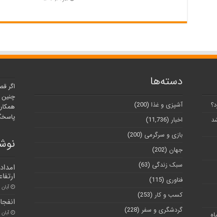
دسته‌ها
اگر قص
چنین ر
د؟
آشپزی و غذا
(200)
همکارا
پاسخگو
شد
اخبار
(11,736)
بازی و سرگرمی
(200)
نوشت
جهان
(202)
سبک زندگی
(63)
امداد
ارتفاع
فناوری
(115)
آبان ۳۰, ۱۴۰۰
کسب و کار
(253)
انفجا
گردشگری و سفر
(228)
آبان ۳۰, ۱۴۰۰
اه