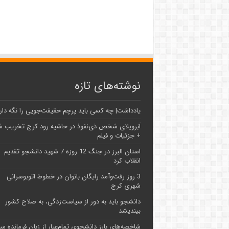
نوشته‌های تازه
یادداشت| ‌چه کسی باید پرچم حقیقت‌جویی را نگه دار
اَبَر‌ویلای شخص ذی‌نفوذ در حاشیه‌ رود کرج تخریب 
+ جزئیات و فیلم
استان البرز در جنگ 12 روزه 7 شهید دانشجو تقدیم
انقلاب کرد
3 روز رفت‌وآمد رایگان بانوان در خطوط اتوبوسرانی
شهری کرج
دانشجو باید به دور از سیاست‌زدگی، به صلاح کشور
بیندیشد
شاخصه‌های بارز دانشجوی تمام‌عیار از زبان فرمانده سپ