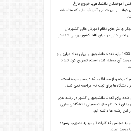
انش آموختگان دانشگاهی، خروج فارغ
 دولتی و غیرانتفاعی آموزش عالی که متاسفانه
ت.
ز دیگر چالش‌های نظام آموزش عالی کشورمان
است، به نظر می رسد با وجود ترقی 6 تا 7 پله ای در این رتبه طی دو سال اخیر هنوز در میان 140 کشور بررسی شده در
وی با اشاره به اینکه بر اساس برنامه ریزی های انجام شده تا پایان سال 1400 باید تعداد دانشجویان ایران به 4 میلیون و
300 هزار نفر برسد که طبق آمارهایی که تاکنون گردآوری شده حدود 75درصد آن محقق شده است، تصریح کرد: تعداد
وی با بیان اینکه اکنون نرخ ثبت نام در دانشگاه های کشور با کاهش همراه بوده و ازعدد 54 به 42 درصد رسیده است،
دانشگاه‌ها برای ثبت نام مراجعه نمی کنند.
ام شده برای تعداد دانشجویان کشور در رشته های
 است ، افزود: طبق آمار پایان ثبت نام سال تحصیلی دانشگاهی جاری
 در سال جاری و همچنین لایحه بودجه سال 1401 تقدیمی به مجلس که کلیات آن نیز به تصویب رسیده