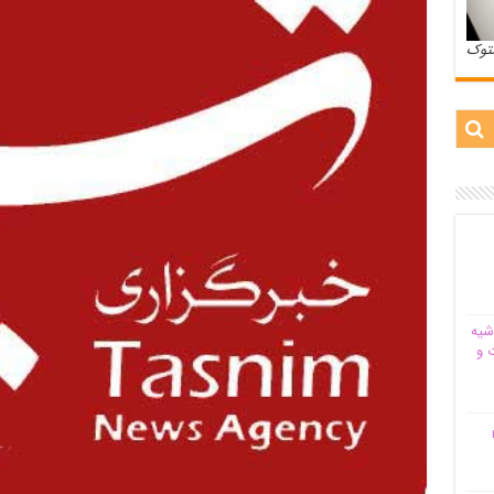
ستوک
شیه‌
 و
م