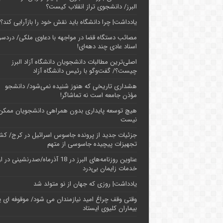
البرز/ دانشجوی تراز انقلاب کیست؟
یادداشت| چرا دانشگاه باید نقش خود را بازآرایی کند؟
مصائب دستگاه قضا در مواجهه با دعاوی ملکی/ دردسر
اسناد عادی چند‌ دهه‌ای!
اصلی‌ترین مطالبات دانشجویان دانشگاه آزاد البرز
چیست؟/ گفت‌وگو با رئیس دانشگاه آز‌اد
هشداری تاریخی که هنوز شنیده نمی‌شود/ دانشجو
مؤذن جامعه است نه تماشاگر!
هیچ توسعه پایداری بدون همراهی دانشجویان ممکن
نیست
جزئیات جدید از پرونده جاسوس اسرائیل در کرج/‌ ک
تجهیزات پیچیده جاسوسی از متهم
عناوین روزنامه‌های البرز در ‌18 آذرماه/صدرنشینی د
خدمات زایمان بی‌درد
یادداشت| روزی که جهان از نو متولد شد
وقتی وقف چراغ امید نیازمندان می شود/ موقوفه ای پ
بیماران کلیوی ایستاد