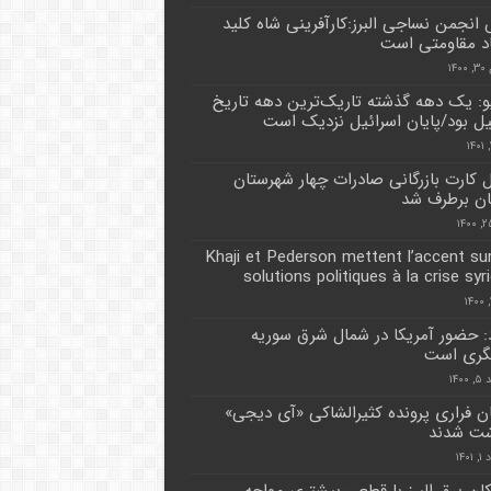
انجمن نساجی البرز:کارآفرینی شاه کلید
د مقاومتی است
۱۴
و: یک دهه گذشته تاریک‌‌ترین دهه تاریخ
یل بود/پایان اسرائیل نزدیک است
کارت بازرگانی صادرات چهار شهرستان
ن برطرف شد
Khaji et Pederson mettent l’accent su
solutions politiques à la crise syr
: حضور آمریکا در شمال شرق سوریه
گری است
۱۴۰
ن فراری پرونده کثیرالشاکی «آی دیجی»
شت شدند
۱۴۰