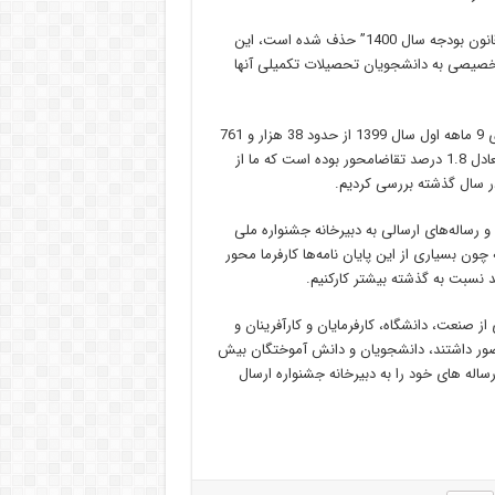
نبیونی تشریح کرد: در لایحه بودجه سال آتی همچنین “بند د تبصره 9 قانون بودجه سال 1400” حذف شده است، این
 تخصیصی به دانشجویان تحصیلات تکمیلی آنها
وی ادامه داد: بر اساس آمار ارائه شده از سوی پژوهشگاه “ایرانداک” برای 9 ماهه اول سال 1399 از حدود 38 هزار و 761
پایان نامه و رساله دفاع شده در دانشگاه‌های کل کشور تنها 731 مورد معادل 1.8 درصد تقاضامحور بوده است که ما از
در سال گذشته بررسی کردیم.
شاره به رشد 2.5 برابری پایان نامه‌ها و رساله‌های ارسالی به دبیرخانه جشنواره ملی
 در همان مراحل اولیه چون بسیاری از این پایان نامه‌ها کارفرما محور
 نسبت به گذشته بیشتر کارکنیم.
از صنعت، دانشگاه، کارفرمایان و کارآفرینان و
 حضور داشتند، دانشجویان و دانش آموختگان بیش
و رساله های خود را به دبیرخانه جشنواره ارسال