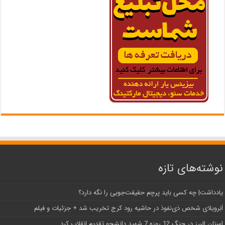
نوشته‌های تازه
یادداشت| ‌چه کسی باید پرچم حقیقت‌جویی را نگه دارد؟
اَبَر‌ویلای شخص ذی‌نفوذ در حاشیه‌ رود کرج تخریب شد + جزئیات و فیلم
استان البرز در جنگ 12 روزه 7 شهید دانشجو تقدیم انقلاب کرد