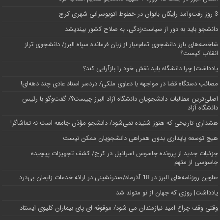
3 روز رفت‌وآمد رایگان بانوان در خطوط اتوبوسرانی شهری کرج
دانشجو باید به دور از سیاست‌زدگی، به صلاح کشور بیندیشد
شاخصه‌های بارز دانشجوی تمام‌عیار از زبان فرمانده سپاه البرز/ دانشجوی تراز
انقلاب کیست؟
یادداشت| چرا دانشگاه باید نقش خود را بازآرایی کند؟
مصائب دستگاه قضا در مواجهه با دعاوی ملکی/ دردسر اسناد عادی چند‌ دهه‌ای!
اصلی‌ترین مطالبات دانشجویان دانشگاه آزاد البرز چیست؟/ گفت‌وگو با رئیس
دانشگاه آز‌اد
هشداری تاریخی که هنوز شنیده نمی‌شود/ دانشجو مؤذن جامعه است نه تماشاگر!
هیچ توسعه پایداری بدون همراهی دانشجویان ممکن نیست
جزئیات جدید از پرونده جاسوس اسرائیل در کرج/‌ کشف تجهیزات پیچیده
جاسوسی از متهم
عناوین روزنامه‌های البرز در ‌18 آذرماه/صدرنشینی در ارائه خدمات زایمان بی‌درد
یادداشت| روزی که جهان از نو متولد شد
وقتی وقف چراغ امید نیازمندان می شود/ موقوفه ای پای بیماران کلیوی ایستاد