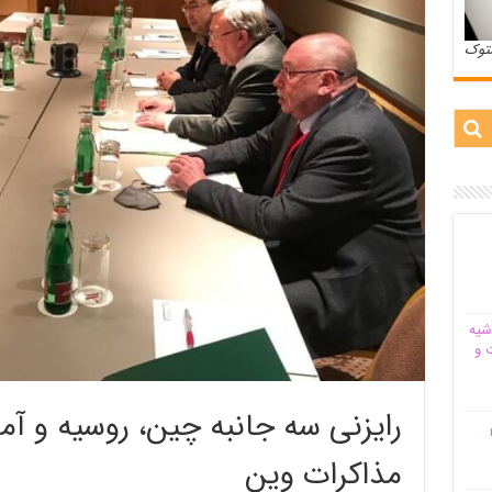
ستوک
شیه‌
 و
رایزنی سه جانبه چین، روسیه و آمری
م
مذاکرات وین