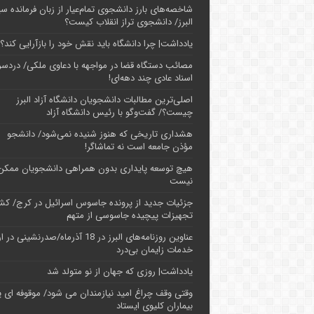
شاخصه‌های بارز دانشجوی تمام‌عیار از زبان فرمانده سپ
البرز/ دانشجوی تراز انقلاب کیست؟
یادداشت| چرا دانشگاه باید نقش خود را بازآرایی کند؟
مصائب دستگاه قضا در مواجهه با دعاوی ملکی/ دردسر
اسناد عادی چند‌ دهه‌ای!
اصلی‌ترین مطالبات دانشجویان دانشگاه آزاد البرز
چیست؟/ گفت‌وگو با رئیس دانشگاه آز‌اد
هشداری تاریخی که هنوز شنیده نمی‌شود/ دانشجو
مؤذن جامعه است نه تماشاگر!
هیچ توسعه پایداری بدون همراهی دانشجویان ممکن
نیست
جزئیات جدید از پرونده جاسوس اسرائیل در کرج/‌ ک
تجهیزات پیچیده جاسوسی از متهم
عناوین روزنامه‌های البرز در ‌18 آذرماه/صدرنشینی د
خدمات زایمان بی‌درد
یادداشت| روزی که جهان از نو متولد شد
وقتی وقف چراغ امید نیازمندان می شود/ موقوفه ای پ
بیماران کلیوی ایستاد