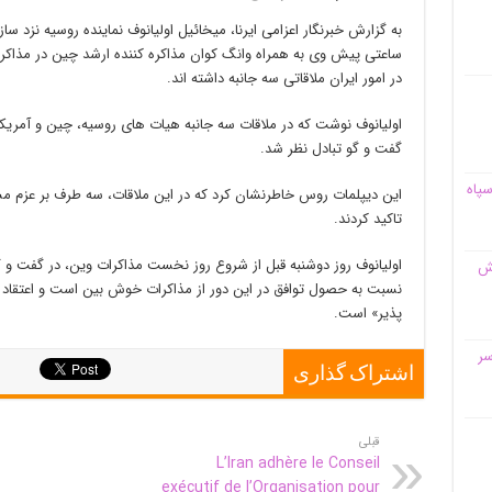
به گزارش خبرنگار اعزامی ایرنا، میخائیل اولیانوف نماینده روسیه نزد س
ساعتی پیش وی به همراه وانگ کوان مذاکره کننده ارشد چین در مذاکرات
در امور ایران ملاقاتی سه جانبه داشته اند.
اولیانوف نوشت که در ملاقات سه جانبه هیات های روسیه، چین و آمریکا
گفت و گو تبادل نظر شد.
سپاه
این دیپلمات روس خاطرنشان کرد که در این ملاقات، سه طرف بر عزم م
تاکید کردند.
اولیانوف روز دوشنبه قبل از شروع روز نخست مذاکرات وین، در گفت و گو
قش
نسبت به حصول توافق در این دور از مذاکرات خوش بین است و اعتقاد ر
پذیر» است.
سر
اشتراک گذاری
قبلی
L’Iran adhère le Conseil
exécutif de l’Organisation pour