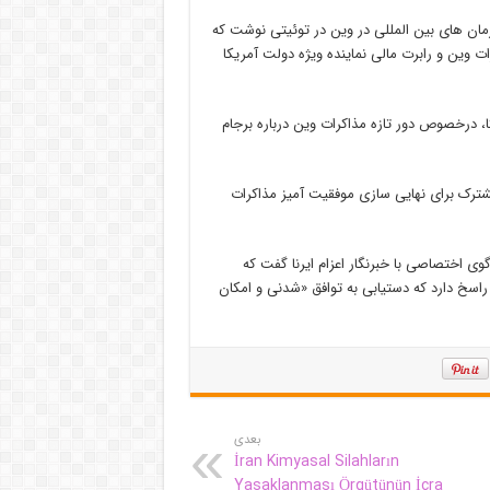
ازمان های بین المللی در وین در توئیتی نوشت که
 وین و رابرت مالی نماینده ویژه دولت آمریکا
، درخصوص دور تازه مذاکرات وین درباره برجام
شترک برای نهایی سازی موفقیت آمیز مذاکرات
ی اختصاصی با خبرنگار اعزام ایرنا گفت که
اسخ دارد که دستیابی به توافق «شدنی و امکان
بعدی
İran Kimyasal Silahların
Yasaklanması Örgütünün İcra