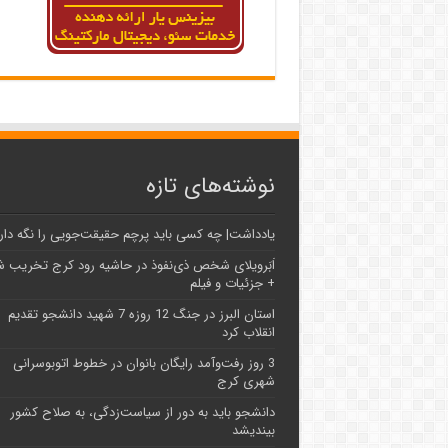
نوشته‌های تازه
یادداشت| ‌چه کسی باید پرچم حقیقت‌جویی را نگه دار
اَبَر‌ویلای شخص ذی‌نفوذ در حاشیه‌ رود کرج تخریب 
+ جزئیات و فیلم
استان البرز در جنگ 12 روزه 7 شهید دانشجو تقدیم
انقلاب کرد
3 روز رفت‌وآمد رایگان بانوان در خطوط اتوبوسرانی
شهری کرج
دانشجو باید به دور از سیاست‌زدگی، به صلاح کشور
بیندیشد