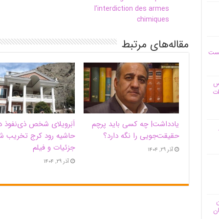
l’interdiction des armes
chimiques
مقاله‌های مرتبط
یست
وس
ات
یادداشت| ‌چه کسی باید پرچم
اَبَر‌ویلای شخص ذی‌نفوذ د
حقیقت‌جویی را نگه دارد؟
حاشیه‌ رود کرج تخریب ش
جزئیات و فیلم
آذر ۲۹, ۱۴۰۴
آذر ۲۹, ۱۴۰۴
ن
ان