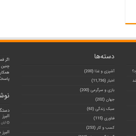
دسته‌ها
اگر قص
چنین ر
د؟
آشپزی و غذا
(200)
همکارا
پاسخگو
شد
اخبار
(11,736)
بازی و سرگرمی
(200)
نوشت
جهان
(202)
سبک زندگی
(63)
البرز
فناوری
(115)
آبان ۳۰, ۱۴۰۰
کسب و کار
(253)
البرز