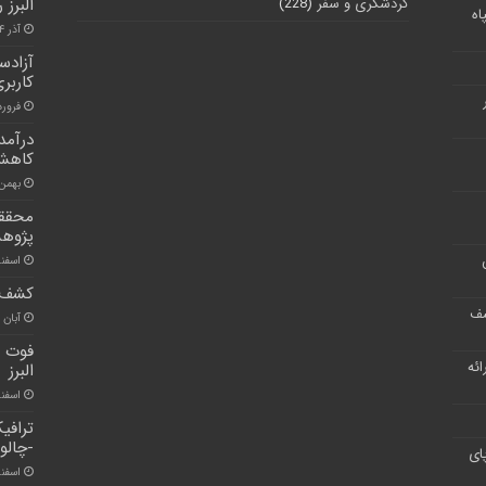
گردشگری و سفر
(228)
البرز
اه
آذر ۴, ۱۴۰۰
کاربر
فروردین ۶
کاهش 
بهمن ۱۳, ۰۰
محققا
پژوهش
اسفند ۴, ۰
کشف ۲۴۳ تن کودشیمیایی قاچاق در ا
شف
آبان ۳۰, ۱۴۰۰
ر ارائه
البرز
اسفند ۱۱, 
ترافی
-چالو
ای
اسفند ۱, ۰