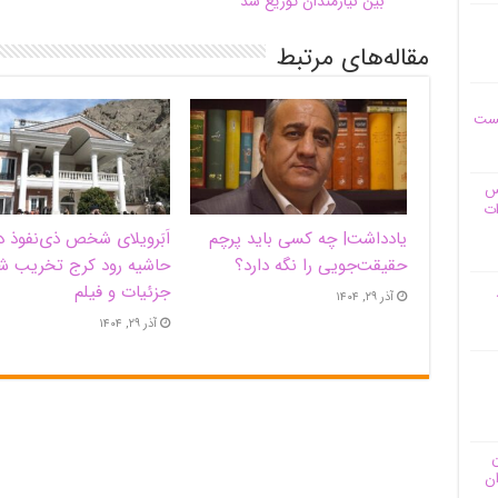
بین نیازمندان توزیع شد
مقاله‌های مرتبط
یست
وس
ات
یادداشت| ‌چه کسی باید پرچم
اَبَر‌ویلای شخص ذی‌نفوذ د
حقیقت‌جویی را نگه دارد؟
حاشیه‌ رود کرج تخریب ش
جزئیات و فیلم
آذر ۲۹, ۱۴۰۴
آذر ۲۹, ۱۴۰۴
ن
ان