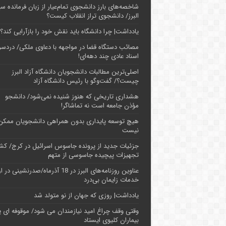
شاخصه‌های بارز دانشجوی تمام‌عیار از زبان فرمانده سپ
البرز/ دانشجوی تراز انقلاب کیست؟
یادداشت| چرا دانشگاه باید نقش خود را بازآرایی کند؟
مصائب دستگاه قضا در مواجهه با دعاوی ملکی/ دردسر
اسناد عادی چند‌ دهه‌ای!
اصلی‌ترین مطالبات دانشجویان دانشگاه آزاد البرز
چیست؟/ گفت‌وگو با رئیس دانشگاه آز‌اد
هشداری تاریخی که هنوز شنیده نمی‌شود/ دانشجو
مؤذن جامعه است نه تماشاگر!
هیچ توسعه پایداری بدون همراهی دانشجویان ممکن
نیست
جزئیات جدید از پرونده جاسوس اسرائیل در کرج/‌ ک
تجهیزات پیچیده جاسوسی از متهم
عناوین روزنامه‌های البرز در ‌18 آذرماه/صدرنشینی د
خدمات زایمان بی‌درد
یادداشت| روزی که جهان از نو متولد شد
وقتی وقف چراغ امید نیازمندان می شود/ موقوفه ای پ
بیماران کلیوی ایستاد