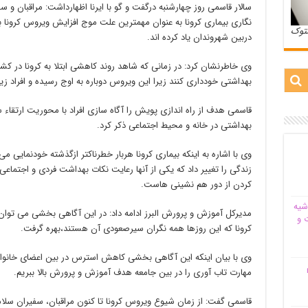
سالار قاسمی روز چهارشنبه درگفت و گو با ایرنا اظهارداشت: مراقبان و 
نگاری بیماری کرونا به عنوان مهمترین علت موج افزایش ویروس کرونا 
ستوک
دربین شهروندان یاد کرده اند.
وی خاطرنشان کرد: در زمانی که شاهد روند کاهشی ابتلا به کرونا در کش
بهداشتی خودداری کنند زیرا این ویروس دوباره به اوج رسیده و افراد زی
قاسمی هدف از راه اندازی پویش را آگاه ‌سازی افراد با محوریت ارتقا
بهداشتی در خانه و محیط اجتماعی ذکر کرد.
وی با اشاره به اینکه بیماری کرونا هربار خطرناکتر ازگذشته خودنمایی می ک
زندگی را تغییر داد که یکی از آنها رعایت نکات بهداشت فردی و اجتما
کردن از دور هم نشینی هاست.
شیه‌
مدیرکل آموزش و پرورش البرز ادامه داد: در این آگاهی بخشی می توان
 و
کرونا که این روزها همه نگران سیرصعودی آن هستند،بهره گرفت.
وی با بیان اینکه این آگاهی بخشی کاهش استرس در بین اعضای خانواده ه
م
مهارت تاب آوری را در بین جامعه هدف آموزش و پرورش بالا ببریم.
قاسمی گفت: از زمان شیوع ویروس کرونا تا کنون مراقبان، سفیران سلام