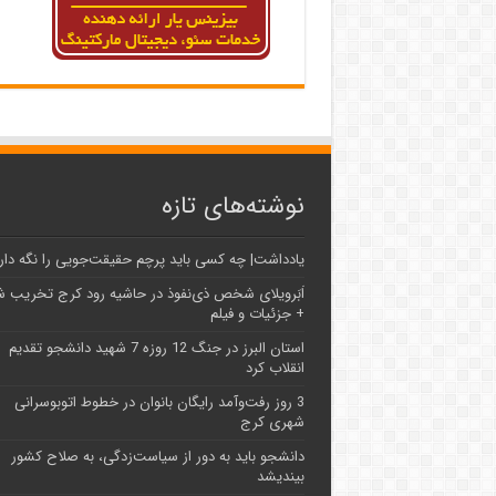
نوشته‌های تازه
یادداشت| ‌چه کسی باید پرچم حقیقت‌جویی را نگه دار
اَبَر‌ویلای شخص ذی‌نفوذ در حاشیه‌ رود کرج تخریب 
+ جزئیات و فیلم
استان البرز در جنگ 12 روزه 7 شهید دانشجو تقدیم
انقلاب کرد
3 روز رفت‌وآمد رایگان بانوان در خطوط اتوبوسرانی
شهری کرج
دانشجو باید به دور از سیاست‌زدگی، به صلاح کشور
بیندیشد