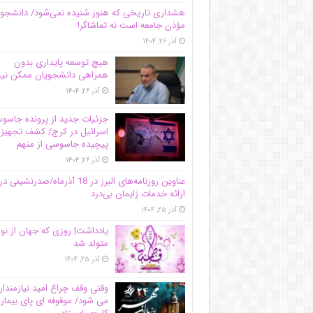
هشداری تاریخی که هنوز شنیده نمی‌شود/ دانشجو
مؤذن جامعه است نه تماشاگر!
آذر ۲۶, ۱۴۰۴
هیچ توسعه پایداری بدون
همراهی دانشجویان ممکن ن
آذر ۲۶, ۱۴۰۴
جزئیات جدید از پرونده جاس
اسرائیل در کرج/‌ کشف تجهیز
پیچیده جاسوسی از متهم
آذر ۲۶, ۱۴۰۴
عناوین روزنامه‌های البرز در ‌18 آذرماه/صدرنشینی در
ارائه خدمات زایمان بی‌درد
آذر ۲۵, ۱۴۰۴
یادداشت| روزی که جهان از نو
متولد شد
آذر ۲۵, ۱۴۰۴
وقتی وقف چراغ امید نیازمندا
می شود/ موقوفه ای پای بیمار