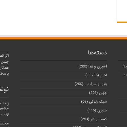
دسته‌ها
اگر قص
چنین ر
د؟
آشپزی و غذا
(200)
همکارا
پاسخگو
شد
اخبار
(11,736)
بازی و سرگرمی
(200)
نوشت
جهان
(202)
سبک زندگی
(63)
زندان
مشغول
فناوری
(115)
اسفند ۲۱, 
کسب و کار
(253)
محققا