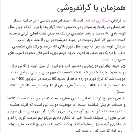
همزمان با گرانفروشی
به گزارش
خبرگزاری تسنیم
، آیت‌الله «سید ابراهیم رئیسی» در حاشیه دیدار
هنرمندان در پاسخ به سؤالی در خصوص علت گرانی‌ها با بیان اینکه چهار سال
تورم بالای 40 درصد و رشد اقتصادی نزدیک به صفر، علت اصلی گرانی‌هاست،
گفت: دستور کار اصلی دولت در زمینه معیشت در این 8 ماه، مهار اسب
سرکش تورم بود چرا که چهار سال تورم بالای 40 درصد و رشدهای اقتصادی
منفی یا نزدیک به صفر، به قدرت خرید مردم بویژه قشرهای ضعیف آسیب‌های
جدی زده است.
وی افزود: بنابراین فوری‌ترین دستور کار، جلوگیری از سیل تورم و تلاش برای
بهبود قدرت خرید خانوار شد. اتخاذ تصمیمات مهم پولی و مالی در این مدت
موجب شد که نرخ تورم دوازده ماهه از حدود 60 درصد در شهریور 1400 به
46 درصد در اسفند 1400 رسیده (یعنی بیش از 13 واحد درصد کاهش داشته
است).
رئیسی تصریح کرد: البته این به این معنی نیست که در این مدت قیمت کالاها
و خدمات افزایش نداشته است؛ اما موفقیت دولت این است که ظرف هشت
ماه توانسته تا حدّی، جلوی آن سیل تورمی را بگیرد. آیا این یعنی سیل تورم و
خرابی‌های آن متوقف شده؟ خیر اما نشان دادیم می‌توانیم سرعت تورم را کم و
در ماههای آینده نیز ان‌شاءالله کمتر و کمتر کنیم تا به تدریج اقتصاد ملی بتواند
از زیر آوار تورمی کم ر راست کند.