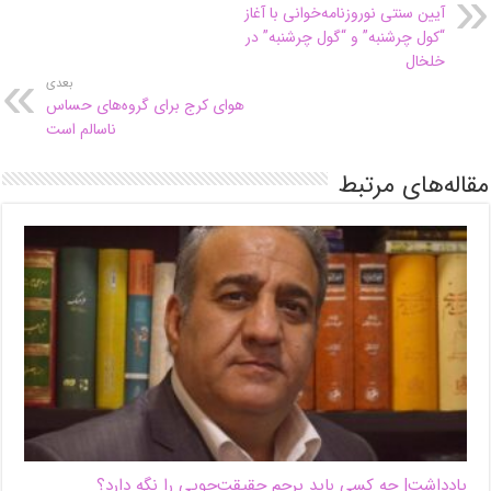
آیین سنتی نوروزنامه‌خوانی با آغاز
“کول چرشنبه” و “گول چرشنبه” در
خلخال
بعدی
هوای کرج برای گروه‌های حساس
ناسالم است
مقاله‌های مرتبط
یادداشت| ‌چه کسی باید پرچم حقیقت‌جویی را نگه دارد؟