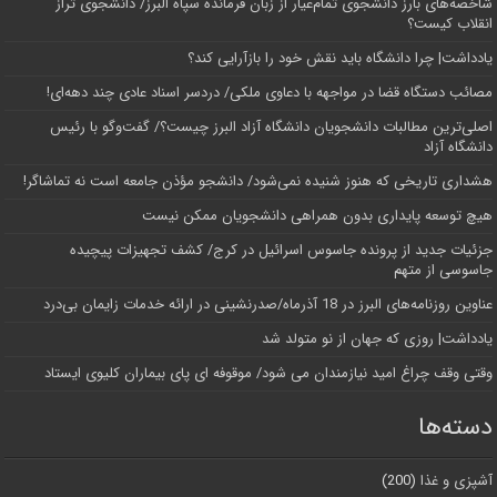
شاخصه‌های بارز دانشجوی تمام‌عیار از زبان فرمانده سپاه البرز/ دانشجوی تراز
انقلاب کیست؟
یادداشت| چرا دانشگاه باید نقش خود را بازآرایی کند؟
مصائب دستگاه قضا در مواجهه با دعاوی ملکی/ دردسر اسناد عادی چند‌ دهه‌ای!
اصلی‌ترین مطالبات دانشجویان دانشگاه آزاد البرز چیست؟/ گفت‌وگو با رئیس
دانشگاه آز‌اد
هشداری تاریخی که هنوز شنیده نمی‌شود/ دانشجو مؤذن جامعه است نه تماشاگر!
هیچ توسعه پایداری بدون همراهی دانشجویان ممکن نیست
جزئیات جدید از پرونده جاسوس اسرائیل در کرج/‌ کشف تجهیزات پیچیده
جاسوسی از متهم
عناوین روزنامه‌های البرز در ‌18 آذرماه/صدرنشینی در ارائه خدمات زایمان بی‌درد
یادداشت| روزی که جهان از نو متولد شد
وقتی وقف چراغ امید نیازمندان می شود/ موقوفه ای پای بیماران کلیوی ایستاد
دسته‌ها
آشپزی و غذا
(200)