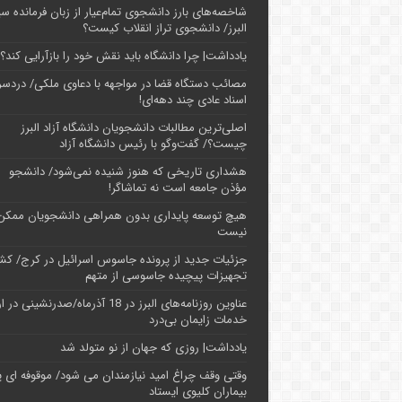
شاخصه‌های بارز دانشجوی تمام‌عیار از زبان فرمانده سپ
البرز/ دانشجوی تراز انقلاب کیست؟
یادداشت| چرا دانشگاه باید نقش خود را بازآرایی کند؟
مصائب دستگاه قضا در مواجهه با دعاوی ملکی/ دردسر
اسناد عادی چند‌ دهه‌ای!
اصلی‌ترین مطالبات دانشجویان دانشگاه آزاد البرز
چیست؟/ گفت‌وگو با رئیس دانشگاه آز‌اد
هشداری تاریخی که هنوز شنیده نمی‌شود/ دانشجو
مؤذن جامعه است نه تماشاگر!
هیچ توسعه پایداری بدون همراهی دانشجویان ممکن
نیست
جزئیات جدید از پرونده جاسوس اسرائیل در کرج/‌ ک
تجهیزات پیچیده جاسوسی از متهم
عناوین روزنامه‌های البرز در ‌18 آذرماه/صدرنشینی د
خدمات زایمان بی‌درد
یادداشت| روزی که جهان از نو متولد شد
وقتی وقف چراغ امید نیازمندان می شود/ موقوفه ای پ
بیماران کلیوی ایستاد