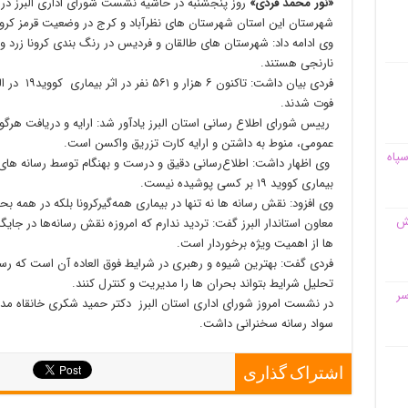
«نور محمد فردی»
روز پنجشنبه در حاشیه نشست شورای اداری البرز در گ
شهرستان این استان شهرستان های نظرآباد و کرج در وضعیت قرمز کرونا 
وی ادامه داد: شهرستان های طالقان و فردیس در رنگ بندی کرونا زرد و
نارنجی هستند.
فوت شدند.
رییس شورای اطلاع رسانی استان البرز یادآور شد: ارایه و دریافت هرگونه
عمومی، منوط به داشتن و ارایه کارت تزریق واکسن است.
سپاه
وی اظهار داشت: اطلاع‌رسانی دقیق و درست و بهنگام توسط رسانه های 
بیماری کووید ۱۹ بر کسی پوشیده نیست.
وی افزود: نقش رسانه ها نه تنها در بیماری همه‌گیرکرونا بلکه در همه ب
قش
معاون استاندار البرز گفت: تردید ندارم که امروزه نقش رسانه‌ها در جایگ
ها از اهمیت ویژه برخوردار است.
فردی گفت: بهترین شیوه و رهبری در شرایط فوق العاده آن است که رس
تحلیل شرایط بتواند بحران ها را مدیریت و کنترل کنند.
سر
در نشست امروز شورای اداری استان البرز دکتر حمید شکری خانقاه م
سواد رسانه سخنرانی داشت.
اشتراک گذاری