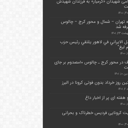
امی شهیدان «کرمیار» به فرزندان شهیدش
ت
اه تهران – شمال و محور کرج – چالوس
فه شد
 ۲۳, ۱۴۰۱
ل الايراني في لاهور يلتقي رئيس حزب
 ليغ”
تصادف در محور کرج ـ چالوس ۱۰مصدوم بر جای
ت
۱, ۱۴۰۱
ن روز خرداد بدون فوتی کرونا در البرز
۱۴۰
و هفته ای پر از اخبار داغ
 کرونایی فردیس خطرناک و بحرانی