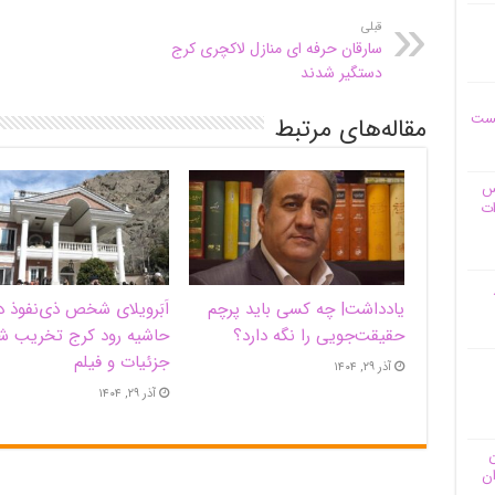
قبلی
سارقان حرفه ای منازل لاکچری کرج
دستگیر شدند
یست
مقاله‌های مرتبط
وس
ات
یادداشت| ‌چه کسی باید پرچم
اَبَر‌ویلای شخص ذی‌نفوذ د
حقیقت‌جویی را نگه دارد؟
حاشیه‌ رود کرج تخریب ش
جزئیات و فیلم
آذر ۲۹, ۱۴۰۴
آذر ۲۹, ۱۴۰۴
ن
ان