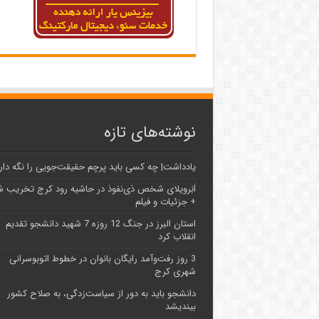
نوشته‌های تازه
یادداشت| ‌چه کسی باید پرچم حقیقت‌جویی را نگه دار
اَبَر‌ویلای شخص ذی‌نفوذ در حاشیه‌ رود کرج تخریب 
+ جزئیات و فیلم
استان البرز در جنگ 12 روزه 7 شهید دانشجو تقدیم
انقلاب کرد
3 روز رفت‌وآمد رایگان بانوان در خطوط اتوبوسرانی
شهری کرج
دانشجو باید به دور از سیاست‌زدگی، به صلاح کشور
بیندیشد