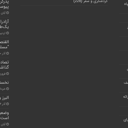
گردشگری و سفر
(228)
پدرگر
اه
پیوس
آبان ۳۰, ۱۴۰۰
آزادر
یک‌طر
اردیبهشت
القنص
“مسلم
آذر ۱۰, ۱۴۰۰
گذاش
فروردین ۰
نخستی
شف
خرداد ۲, ۱
ر ارائه
البرز 
آذر ۱۶, ۱۴۰۰
وضعیت
است
ای
آبان ۳۰, ۱۴۰۰