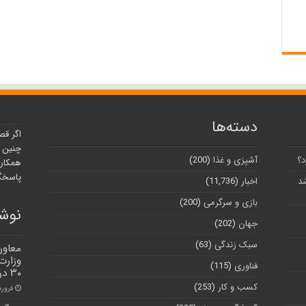
دسته‌ها
اگر قص
چنین ر
د؟
آشپزی و غذا
(200)
همکارا
پاسخگو
شد
اخبار
(11,736)
بازی و سرگرمی
(200)
نوشت
جهان
(202)
سبک زندگی
(63)
معاون
وزارت
فناوری
(115)
۳۰ درصدی صادرات
کسب و کار
(253)
فروردین ۰