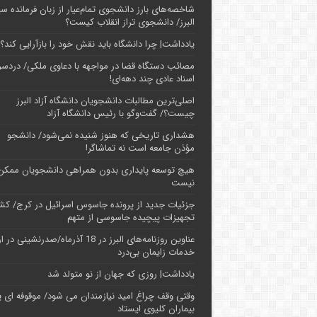
شاخصه‌های بارز دانشجوی تمام‌عیار از زبان فرمانده سپ
البرز/ دانشجوی تراز انقلاب کیست؟
یادداشت| چرا دانشگاه باید نقش خود را بازآرایی کند؟
مصائب دستگاه قضا در مواجهه با دعاوی ملکی/ دردسر
اسناد عادی چند‌ دهه‌ای!
اصلی‌ترین مطالبات دانشجویان دانشگاه آزاد البرز
چیست؟/ گفت‌وگو با رئیس دانشگاه آز‌اد
هشداری تاریخی که هنوز شنیده نمی‌شود/ دانشجو
مؤذن جامعه است نه تماشاگر!
هیچ توسعه پایداری بدون همراهی دانشجویان ممکن
نیست
جزئیات جدید از پرونده جاسوس اسرائیل در کرج/‌ ک
تجهیزات پیچیده جاسوسی از متهم
عناوین روزنامه‌های البرز در ‌18 آذرماه/صدرنشینی د
خدمات زایمان بی‌درد
یادداشت| روزی که جهان از نو متولد شد
وقتی وقف چراغ امید نیازمندان می شود/ موقوفه ای پ
بیماران کلیوی ایستاد