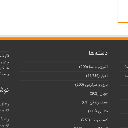
دسته‌ها
اگر قص
چنین ر
د؟
آشپزی و غذا
(200)
همکارا
پاسخگو
شد
اخبار
(11,736)
بازی و سرگرمی
(200)
نوشت
جهان
(202)
سبک زندگی
(63)
رهایی ۱۰ متهم البرزی از ب
بهمن ۱۲, ۰۰
فناوری
(115)
راه ۱۹ روستای طالقان بازگشایی شد
کسب و کار
(253)
بهمن ۲, ۰۰