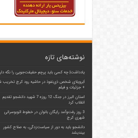
نوشته‌های تازه
یادداشت| ‌چه کسی باید پرچم حقیقت‌جویی را نگه دار
اَبَر‌ویلای شخص ذی‌نفوذ در حاشیه‌ رود کرج تخریب 
+ جزئیات و فیلم
استان البرز در جنگ 12 روزه 7 شهید دانشجو تقدیم
انقلاب کرد
3 روز رفت‌وآمد رایگان بانوان در خطوط اتوبوسرانی
شهری کرج
دانشجو باید به دور از سیاست‌زدگی، به صلاح کشور
بیندیشد