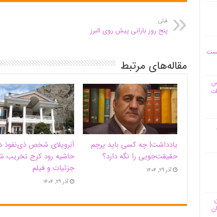
قبلی
پنج روز بارانی پیش روی البرز
یست
مقاله‌های مرتبط
وس
ات
یادداشت| ‌چه کسی باید پرچم
اَبَر‌ویلای شخص ذی‌نفوذ د
حقیقت‌جویی را نگه دارد؟
حاشیه‌ رود کرج تخریب ش
جزئیات و فیلم
آذر ۲۹, ۱۴۰۴
آذر ۲۹, ۱۴۰۴
ن
ان