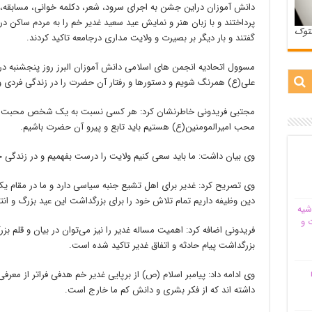
دانش آموزان دراین جشن به اجرای سرود، شعر، دکلمه خوانی، مسابقه، 
پرداختند و با زبان هنر و نمایش عید سعید غدیر خم را به مردم ساکن 
ستوک
گفتند و بار دیگر بر بصیرت و ولایت مداری درجامعه تاکید کردند.
مسوول اتحادیه انجمن های اسلامی دانش آموزان البرز روز پنجشنبه درگف
علی(ع) همرنگ شویم و دستورها و رفتار آن حضرت را در زندگی فردی و ا
مجتبی فریدونی خاطرنشان کرد: هر کسی نسبت به یک شخص محبت پیدا کن
محب امیرالمومنین(ع) هستیم باید تابع و پیرو آن حضرت باشیم.
وی بیان داشت: ما باید سعی کنیم ولایت را درست بفهمیم و در زندگی 
وی تصریح کرد: غدیر برای اهل تشیع جنبه سیاسی دارد و ما در مقام 
دین وظیفه داریم تمام تلاش خود را برای بزرگداشت این عید بزرگ و انتق
شیه‌
 و
فریدونی اضافه کرد: اهمیت مساله غدیر را نیز می‌توان در بیان و قلم بزرگ
بزرگداشت پیام حادثه و اتفاق غدیر تاکید شده است.
م
وی ادامه داد: پیامبر اسلام (ص) از برپایی غدیر خم هدفی فراتر از مع
داشته اند که از فکر بشری و دانش کم ما خارج است.