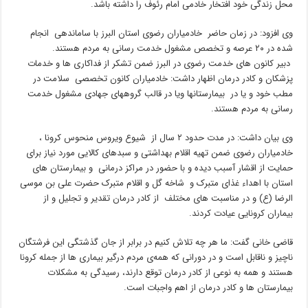
محل زندگی خود افتخار خادمی امام رئوف را داشته باشد.
وی افزود: در زمان حاضر خادمیاران رضوی استان البرز با ساماندهی انجام
شده در ۲۰ عرصه و تخصص مشغول خدمت رسانی به مردم هستند.
دبیر کانون های خدمت رضوی در البرز ضمن تشکر از فداکاری ها و خدمات
پزشکان و کادر درمان اظهار داشت: خادمیاران کانون تخصصی سلامت در
مطب خود و یا در بیمارستانها ویا در قالب گروههای جهادی مشغول خدمت
رسانی به مردم هستند.
وی بیان داشت: در مدت حدود ۲ سال از شیوع ویروس منحوس کرونا ،
خادمیاران رضوی ضمن تهیه اقلام بهداشتی و سبدهای کالایی مورد نیاز برای
حمایت از اقشار آسبب دیده و با حضور در مراکز درمانی و بیمارستان های
استان با اهداء غذای متبرک و شاخه گل و اقلام متبرک حضرت علی بن موسی
الرضا (ع) و در مناسبت های مختلف از کادر درمان تقدیر و تجلیل و از
بیماران کرونایی عیادت کردند.
قاضی خانی گفت: ما هر چه تلاش کنیم در برابر از جان گذشتگی این فرشتگان
ناچیز و ناقابل است و در دورانی که همه‌ی مردم درگیر بیماری ها از جمله کرونا
هستند و همه به نوعی از کادر درمان توقع دارند، رسیدگی به مشکلات
بیمارستان ها و کادر درمان از اهم واجبات است.