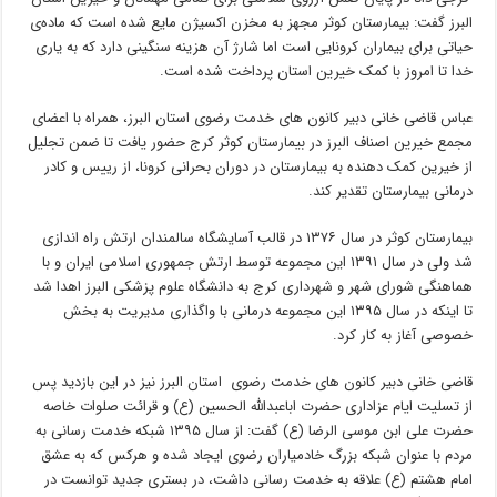
البرز گفت: بیمارستان کوثر مجهز به مخزن اکسیژن مایع شده است که ماده‌ی
حیاتی برای بیماران کرونایی است اما شارژ آن هزینه سنگینی دارد که به یاری
خدا تا امروز با کمک خیرین استان پرداخت شده است.
عباس قاضی خانی دبیر کانون های خدمت رضوی استان البرز، همراه با اعضای
مجمع خیرین اصناف البرز در بیمارستان کوثر کرج حضور یافت تا ضمن تجلیل
از خیرین کمک دهنده به بیمارستان در دوران بحرانی کرونا، از رییس و کادر
درمانی بیمارستان تقدیر کند.
بیمارستان کوثر در سال ۱۳۷۶ در قالب آسایشگاه سالمندان ارتش راه اندازی
شد ولی در سال ۱۳۹۱ این مجموعه توسط ارتش جمهوری اسلامی ایران و با
هماهنگی شورای شهر و شهرداری کرج به دانشگاه علوم پزشکی البرز اهدا شد
تا اینکه در سال ۱۳۹۵ این مجموعه درمانی با واگذاری مدیریت به بخش
خصوصی آغاز به کار کرد.
قاضی خانی دبیر کانون های خدمت رضوی استان البرز نیز در این بازدید پس
از تسلیت ایام عزاداری حضرت اباعبدالله الحسین (ع) و قرائت صلوات خاصه
حضرت علی ابن موسی الرضا (ع) گفت: از سال ۱۳۹۵ شبکه خدمت رسانی به
مردم با عنوان شبکه بزرگ خادمیاران رضوی ایجاد شده و هرکس که به عشق
امام هشتم (ع) علاقه به خدمت رسانی داشت، در بستری جدید توانست در