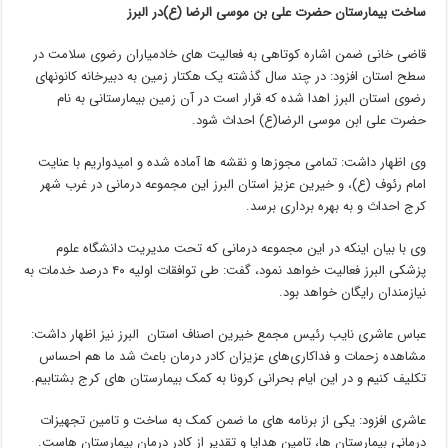
ساخت بیمارستان حضرت علی بن موسی الرضا (ع)‌در البرز
قاضی خانی ضمن اشاره کوتاهی به فعالیت های خادمیاران رضوی سلامت در
سطح استان افزود: در چند سال گذشته یک هکتار زمین به دبیرخانه کانونهای
رضوی استان البرز اهدا شده که قرار است در آن زمین بیمارستانی به نام
حضرت علی ابن موسی الرضا(ع) احداث شود.
وی اظهار داشت: تمامی مجوزها و نقشه ها آماده شده و امیدواریم با عنایت
امام رئوف (ع)، و خیرین عزیز استان البرز این مجموعه درمانی در غرب شهر
کرج احداث و به بهره برداری برسد.
وی با بیان اینکه در این مجموعه درمانی که تحت مدیریت دانشگاه علوم
پزشکی البرز فعالیت خواهد نمود، گفت: طی توافقات اولیه ۴۰ درصد خدمات به
نیازمندان رایگان خواهد بود.
عباس عاشری نایب رئیس مجمع خیرین اصناف استان البرز نیز اظهار داشت:
مشاهده زحمات و فداکاری‌های عزیزان کادر درمان باعث شد ما هم احساس
تکلیف کنیم و در این ایام بحرانی کرونا به کمک بیمارستان های کرج بشتابیم.
عاشری افزود: یکی از برنامه های ما ضمن کمک به ساخت و تامین تجهیزات
درمانی بیمارستان ها، تامین هدایا و تقدیر از کادر درمان بیمارستان هاست.