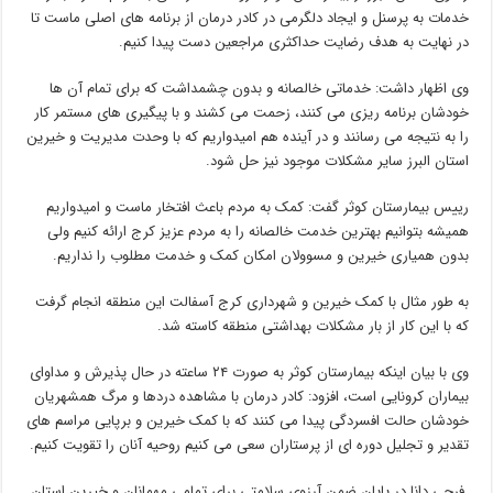
خدمات به پرسنل و ایجاد دلگرمی در کادر درمان از برنامه های اصلی ماست تا
در نهایت به هدف رضایت حداکثری مراجعین دست پیدا کنیم.
وی اظهار داشت: خدماتی خالصانه و بدون چشمداشت که برای تمام آن ها
خودشان برنامه ریزی می کنند، زحمت می کشند و با پیگیری های مستمر کار
را به نتیجه می رسانند و در آینده هم امیدواریم که با وحدت مدیریت و خیرین
استان البرز سایر مشکلات موجود نیز حل شود.
رییس بیمارستان کوثر گفت: کمک به مردم باعث افتخار ماست و امیدواریم
همیشه بتوانیم بهترین خدمت خالصانه را به مردم عزیز کرج ارائه کنیم ولی
بدون همیاری خیرین و مسوولان امکان کمک و خدمت مطلوب را نداریم.
به طور مثال با کمک خیرین و شهرداری کرج آسفالت این منطقه انجام گرفت
که با این کار از بار مشکلات بهداشتی منطقه کاسته شد.
وی با بیان اینکه بیمارستان کوثر به صورت ۲۴ ساعته در حال پذیرش و مداوای
بیماران کرونایی است، افزود: کادر درمان با مشاهده دردها و مرگ همشهریان
خودشان حالت افسردگی پیدا می کنند که با کمک خیرین و برپایی مراسم های
تقدیر و تجلیل دوره ای از پرستاران سعی می کنیم روحیه آنان را تقویت کنیم.
فرجی دانا در پایان ضمن آرزوی سلامتی برای تمامی مهمانان و خیرین استان