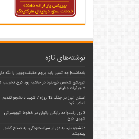
نوشته‌های تازه
یادداشت| ‌چه کسی باید پرچم حقیقت‌جویی را نگه دار
اَبَر‌ویلای شخص ذی‌نفوذ در حاشیه‌ رود کرج تخریب 
+ جزئیات و فیلم
استان البرز در جنگ 12 روزه 7 شهید دانشجو تقدیم
انقلاب کرد
3 روز رفت‌وآمد رایگان بانوان در خطوط اتوبوسرانی
شهری کرج
دانشجو باید به دور از سیاست‌زدگی، به صلاح کشور
بیندیشد