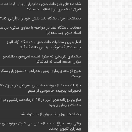
شاخصه‌های بارز دانشجوی تمام‌عیار از زبان فرمانده سپ
البرز/ دانشجوی تراز انقلاب کیست؟
یادداشت| چرا دانشگاه باید نقش خود را بازآرایی کند؟
مصائب دستگاه قضا در مواجهه با دعاوی ملکی/ دردسر
اسناد عادی چند‌ دهه‌ای!
اصلی‌ترین مطالبات دانشجویان دانشگاه آزاد البرز
چیست؟/ گفت‌وگو با رئیس دانشگاه آز‌اد
هشداری تاریخی که هنوز شنیده نمی‌شود/ دانشجو
مؤذن جامعه است نه تماشاگر!
هیچ توسعه پایداری بدون همراهی دانشجویان ممکن
نیست
جزئیات جدید از پرونده جاسوس اسرائیل در کرج/‌ ک
تجهیزات پیچیده جاسوسی از متهم
عناوین روزنامه‌های البرز در ‌18 آذرماه/صدرنشینی د
خدمات زایمان بی‌درد
یادداشت| روزی که جهان از نو متولد شد
وقتی وقف چراغ امید نیازمندان می شود/ موقوفه ای پ
بیماران کلیوی ایستاد