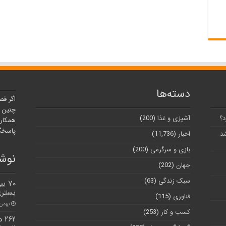
دسته‌ها
اگر قص
چنین ر
د؟
آشپزی و غذا
(200)
همکارا
پاسخگو
شد
اخبار
(11,736)
بازی و سرگرمی
(200)
نوشت
جهان
(202)
سبک زندگی
(63)
بستری
فناوری
(115)
بهمن ۱۳, ۰۰
کسب و کار
(253)
۶۲