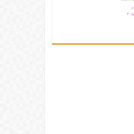
ر
د +