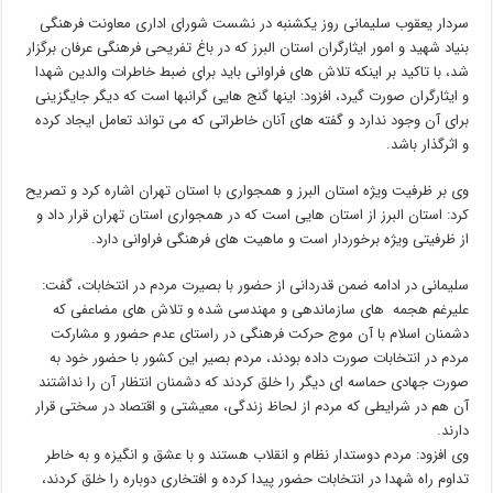
سردار یعقوب سلیمانی روز یکشنبه در نشست شورای اداری معاونت فرهنگی
بنیاد شهید و امور ایثارگران استان البرز که در باغ تفریحی فرهنگی عرفان برگزار
شد، با تاکید بر اینکه تلاش های فراوانی باید برای ضبط خاطرات والدین شهدا
و ایثارگران صورت گیرد، افزود: اینها گنج هایی گرانبها است که دیگر جایگزینی
برای آن وجود ندارد و گفته های آنان خاطراتی که می تواند تعامل ایجاد کرده
و اثرگذار باشد.
وی بر ظرفیت ویژه استان البرز و همجواری با استان تهران اشاره کرد و تصریح
کرد: استان البرز از استان هایی است که در همجواری استان تهران قرار داد و
از ظرفیتی ویژه برخوردار است و ماهیت های فرهنگی فراوانی دارد.
سلیمانی در ادامه ضمن قدردانی از حضور با بصیرت مردم در انتخابات، گفت:
علیرغم هجمه های سازماندهی و مهندسی شده و تلاش های مضاعفی که
دشمنان اسلام با آن موج حرکت فرهنگی در راستای عدم حضور و مشارکت
مردم در انتخابات صورت داده بودند، مردم بصیر این کشور با حضور خود به
صورت جهادی حماسه ای دیگر را خلق کردند که دشمنان انتظار آن را نداشتند
آن هم در شرایطی که مردم از لحاظ زندگی، معیشتی و اقتصاد در سختی قرار
دارند.
وی افزود: مردم دوستدار نظام و انقلاب هستند و با عشق و انگیزه و به خاطر
تداوم راه شهدا در انتخابات حضور پیدا کرده و افتخاری دوباره را خلق کردند،