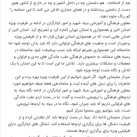
بعد از انتخابات هم دشمنان چه در داخل کشور و چه در خارج از کشور هنوز
دست از دشمنی برنداشته و در فضای مجازی تلاش می کنند تا این حماسه را
کم رنگ جلوه دهند.
معاون فرهنگی و آموزشی بنیاد شهید و امور ایثارگران در ادامه بر ظرفیت ویژه
استان البرز و همجواری با استان تهران اشاره کرد و تصریح کرد: استان البرز از
استان هایی است که در همجواری استان تهران قرار داد و از ظرفیتی ویژه
برخوردار است و ماهیت های فرهنگی فراوانی دارد که باید بدان توجه شود اما
متاسفانه این همجواری علیرغم اینکه باید سبب پیشرفت شود متاسفانه در
زمینه های مختلف به خصوص فرهنگی عقب ماندگی های جدی و فراوان و
معضلات و مشکلات بیشتری دارد، تلاش ما این است تا به این استان با یک
تلاش و نگاه مثبت توجه ویژه شود.
سردار سلیمانی افزود: اگر امروز نتوانیم از این ظرفیت ویزه بهره برده و این
خاطرات را برای نسل های آینده ثبت و ساماندهی قطعا غبطه خواهیم خورد.
معاون فرهنگی و اموزشی بنیاد شهید و امور ایثارگران در ادامه نگاه بنیاد به
اردوهای فرهنگی را ترویجی دانست و گفت: ما در بحث اردو عقب ماندگی
های فراوانی داریم که باید جبران شود، نگاه ما در بنیاد به اردوها ترویجی
است، باید بتوانیم روی محتوا تمرکز کنیم.
سردار سلیمانی ادامه داد: بنیاد در بحث اردوها باید کار نظارتی کرده و از
ظرفیت تشکل ها برای برگزاری اردوها استفاده کند، تشکل های ایثارگری دارای
ظرفیتی ویزه برای برگزاری اردوها هستند.